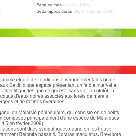
Betta edithae
(Vierke, 1984)
)
Betta hipposideros
(Ng & Kottelat, 1994)
 gamme étroite de conditions environnementales ou ne
taux
Se dit d'une espèce présentant un faible intervalle
adjectif qui désigne ce qui est "sans vie" ou plutôt ici
bitats d'eaux noires associés aux forêts de marais
ergées et de racines riveraines.
anu, en Malaisie péninsulaire, qui consiste en de petits
ion composés principalement d'une espèce de Melaleuca
 4,5 en février 2009).
lations sont dites sympatriques quand on les trouve
notamment
Belontia hasselti
,
Boraras maculatus
,
Brevibora