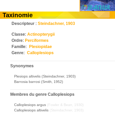
Taxinomie
Descripteur :
Steindachner, 1903
Classe:
Actinopterygii
Ordre:
Perciformes
Famille:
Plesiopidae
Genre:
Calloplesiops
Synonymes
Plesiops altivelis (Steindachner, 1903)
Barrosia barrosi (Smith, 1952)
Membres du genre
Calloplesiops
Calloplesiops argus
(Fowler & Bean, 1930)
Calloplesiops altivelis
(Steindachner, 1903)