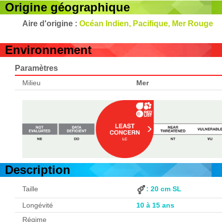
Origine géographique
Aire d'origine :
Océan Indien, Pacifique, Mer Rouge
Environnement
Paramètres
Milieu
Mer
Description
Taille
: 20 cm SL
Longévité
10 à 15 ans
Régime