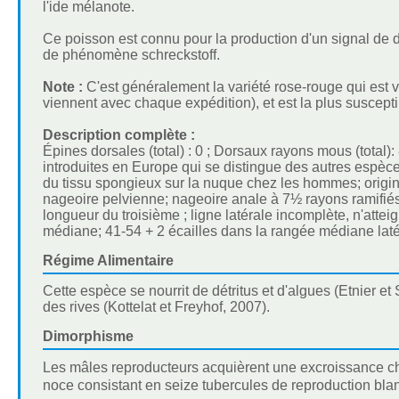
l'ide mélanote.
Ce poisson est connu pour la production d'un signal de
de phénomène schreckstoff.
Note :
C'est généralement la variété rose-rouge qui est
viennent avec chaque expédition), et est la plus suscept
Description complète :
Épines dorsales (total) : 0 ; Dorsaux rayons mous (total)
introduites en Europe qui se distingue des autres espèce
du tissu spongieux sur la nuque chez les hommes; origin
nageoire pelvienne; nageoire anale à 7½ rayons ramifiés
longueur du troisième ; ligne latérale incomplète, n'attei
médiane; 41-54 + 2 écailles dans la rangée médiane laté
Régime Alimentaire
Cette espèce se nourrit de détritus et d'algues (Etnier et
des rives (Kottelat et Freyhof, 2007).
Dimorphisme
Les mâles reproducteurs acquièrent une excroissance ch
noce consistant en seize tubercules de reproduction bla