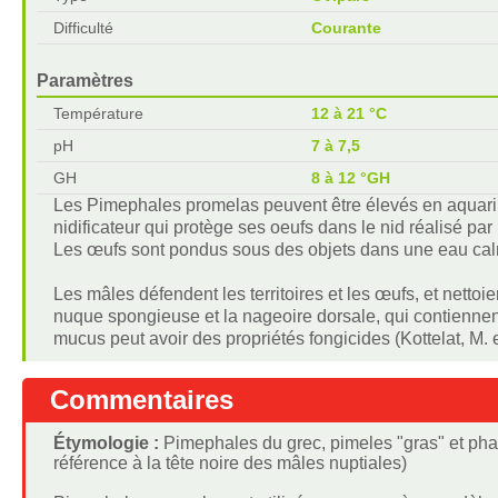
Difficulté
Courante
Paramètres
Température
12 à 21 °C
pH
7 à 7,5
GH
8 à 12 °GH
Les Pimephales promelas peuvent être élevés en aquarium
nidificateur qui protège ses oeufs dans le nid réalisé par
Les œufs sont pondus sous des objets dans une eau cal
Les mâles défendent les territoires et les œufs, et nettoie
nuque spongieuse et la nageoire dorsale, qui contiennent
mucus peut avoir des propriétés fongicides (Kottelat, M. e
Commentaires
Étymologie :
Pimephales du grec, pimeles "gras" et phale
référence à la tête noire des mâles nuptiales)