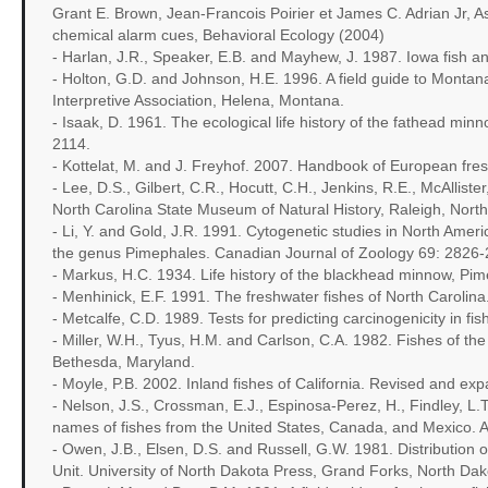
Grant E. Brown, Jean-Francois Poirier et James C. Adrian Jr, As
chemical alarm cues, Behavioral Ecology (2004)
- Harlan, J.R., Speaker, E.B. and Mayhew, J. 1987. Iowa fish 
- Holton, G.D. and Johnson, H.E. 1996. A field guide to Montan
Interpretive Association, Helena, Montana.
- Isaak, D. 1961. The ecological life history of the fathead mi
2114.
- Kottelat, M. and J. Freyhof. 2007. Handbook of European fresh
- Lee, D.S., Gilbert, C.R., Hocutt, C.H., Jenkins, R.E., McAlliste
North Carolina State Museum of Natural History, Raleigh, North
- Li, Y. and Gold, J.R. 1991. Cytogenetic studies in North Ame
the genus Pimephales. Canadian Journal of Zoology 69: 2826-
- Markus, H.C. 1934. Life history of the blackhead minnow, Pi
- Menhinick, E.F. 1991. The freshwater fishes of North Carolin
- Metcalfe, C.D. 1989. Tests for predicting carcinogenicity in fi
- Miller, W.H., Tyus, H.M. and Carlson, C.A. 1982. Fishes of th
Bethesda, Maryland.
- Moyle, P.B. 2002. Inland fishes of California. Revised and expa
- Nelson, J.S., Crossman, E.J., Espinosa-Perez, H., Findley, L.
names of fishes from the United States, Canada, and Mexico. 
- Owen, J.B., Elsen, D.S. and Russell, G.W. 1981. Distribution 
Unit. University of North Dakota Press, Grand Forks, North Dak