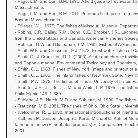
- Page, L.M. and Burr, B.M. 1991. A field guide to freshwater 
Massachusetts.
- Page, L.M. and Burr, B.M. 2011. Peterson field guide to fresh
Boston, Massachusetts.
- Pflieger, W.L. 1975. The fishes of Missouri. Missouri Departm
- Robins, C.R., Bailey, R.M., Bond, C.E., Brooker, J.R., Lachne
from the United States and Canada. American Fisheries Society
- Robison, H.W. and Buchanan, T.M. 1988. Fishes of Arkansas. T
- Scott, W.B. and Crossman, E.J. 1973. Freshwater fishes of 
- Scott, G., & Crunkilton, R. L. (2000). Acute and chronic toxi
and Daphnia magna. Environmental Toxicology and Chemistry, 19
- Smith, C.L. 1983. Fishes of New York (maps and printout of a 
- Smith, C.L. 1985. The inland fishes of New York State. New 
- Smith, P.W. 1979. The fishes of Illinois. University of Illinois Pr
- Stauffer, J.R., Jr., Boltz, J.M. and White, L.R. 1995. The fis
Philadelphia 146: 1-389.
- Sublette, J.E., Hatch, M.D. and Sublette, M. 1990. The fish
- Trautman, M.B. 1981. The fishes of Ohio. Ohio State Univers
- Welcomme, R. L. 1998. International introductions of inland 
- Kathleen M. Jensen, Joseph J. Korte, Michael D. Kahl et Mumt
fathead minnow (Pimephales promelas) », Comparative Biochemis
2001