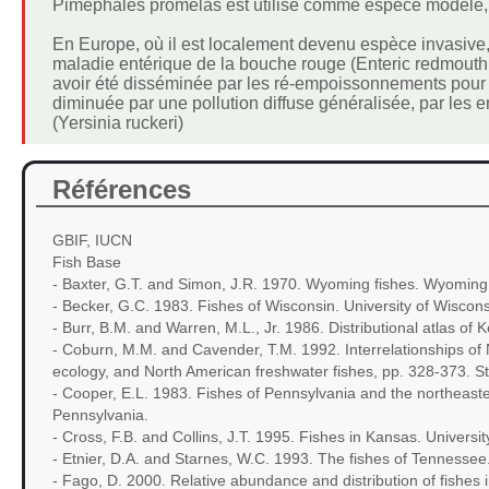
Pimephales promelas est utilisé comme espèce modèle,
En Europe, où il est localement devenu espèce invasive, i
maladie entérique de la bouche rouge (Enteric redmouth di
avoir été disséminée par les ré-empoissonnements pour 
diminuée par une pollution diffuse généralisée, par les 
(Yersinia ruckeri)
Références
GBIF, IUCN
Fish Base
- Baxter, G.T. and Simon, J.R. 1970. Wyoming fishes. Wyomi
- Becker, G.C. 1983. Fishes of Wisconsin. University of Wiscon
- Burr, B.M. and Warren, M.L., Jr. 1986. Distributional atlas o
- Coburn, M.M. and Cavender, T.M. 1992. Interrelationships of N
ecology, and North American freshwater fishes, pp. 328-373. Sta
- Cooper, E.L. 1983. Fishes of Pennsylvania and the northeaste
Pennsylvania.
- Cross, F.B. and Collins, J.T. 1995. Fishes in Kansas. Univer
- Etnier, D.A. and Starnes, W.C. 1993. The fishes of Tennessee
- Fago, D. 2000. Relative abundance and distribution of fishes 