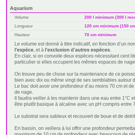
Aquarium
Volume
200 l minimum (300 l r
Longueur
120 cm minimum (150 c
Hauteur
70 cm minimum
Le volume est donné à titre indicatif, en fonction d’un 
l'espèce
, et à
l’exclusion d’autres espèces
.
En clair, si on convoite deux espèces nécessitant cent lit
particulier si elles occupent les mêmes espaces de nage
On trouve peu de chose sur la maintenance de ce poisso
bien avec dix ou même vingt de ses semblables autour de
Le bac doit avoir une profondeur d’au moins 70 cm et de
de nage.
Il faudra veiller à les maintenir dans une eau entre 1°C 
être plutôt basique à alcaline avec un pH compris entre 7
Le substrat sera sableux et recouvert de boue et de detri
En bassin, on veillera à lui offrir une profondeur permett
maximum de 10 cm de profondeur avec beaucoup de plan