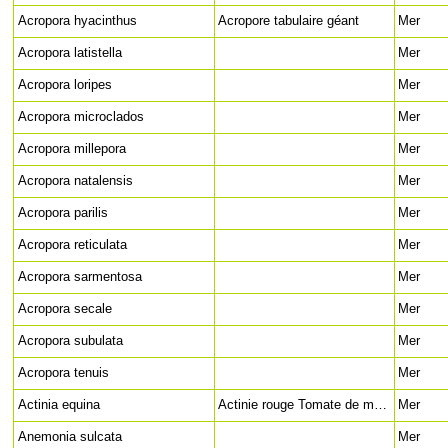
Acropora hyacinthus
Acropore tabulaire géant
Mer
Acropora latistella
Mer
Acropora loripes
Mer
Acropora microclados
Mer
Acropora millepora
Mer
Acropora natalensis
Mer
Acropora parilis
Mer
Acropora reticulata
Mer
Acropora sarmentosa
Mer
Acropora secale
Mer
Acropora subulata
Mer
Acropora tenuis
Mer
Actinia equina
Actinie rouge Tomate de mer Actinie chevaline Actinie commune Cubasseau
Mer
Anemonia sulcata
Mer