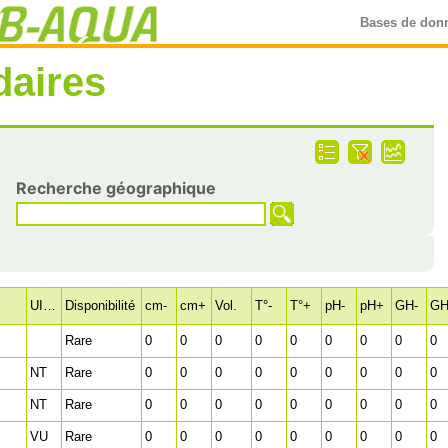
Bases de don
daires
Recherche géographique
UICN
Disponibilité
cm-
cm+
Vol.
T°-
T°+
pH-
pH+
GH-
G
Rare
0
0
0
0
0
0
0
0
0
NT
Rare
0
0
0
0
0
0
0
0
0
NT
Rare
0
0
0
0
0
0
0
0
0
VU
Rare
0
0
0
0
0
0
0
0
0