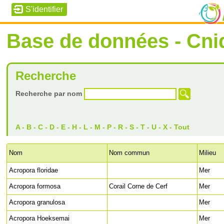
Base de données - Cni
Recherche
Recherche par nom
A
-
B
-
C
-
D
-
E
-
H
-
L
-
M
-
P
-
R
-
S
-
T
-
U
-
X
-
Tout
Nom
Nom commun
Milieu
Acropora floridae
Mer
Acropora formosa
Corail Corne de Cerf
Mer
Acropora granulosa
Mer
Acropora Hoeksemai
Mer