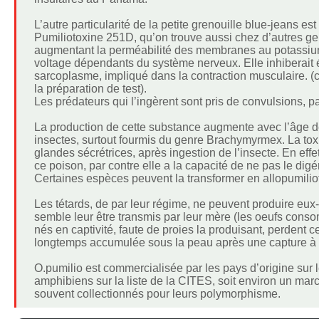
L’autre particularité de la petite grenouille blue-jeans e
Pumiliotoxine 251D, qu’on trouve aussi chez d’autres gen
augmentant la perméabilité des membranes au potassium 
voltage dépendants du système nerveux. Elle inhiberait 
sarcoplasme, impliqué dans la contraction musculaire. (ce
la préparation de test).
Les prédateurs qui l’ingèrent sont pris de convulsions, pa
La production de cette substance augmente avec l’âge de l
insectes, surtout fourmis du genre Brachymyrmex. La to
glandes sécrétrices, après ingestion de l’insecte. En eff
ce poison, par contre elle a la capacité de ne pas le digér
Certaines espèces peuvent la transformer en allopumiliot
Les tétards, de par leur régime, ne peuvent produire eux
semble leur être transmis par leur mère (les oeufs conso
nés en captivité, faute de proies la produisant, perdent ce
longtemps accumulée sous la peau après une capture à l
O.pumilio est commercialisée par les pays d’origine su
amphibiens sur la liste de la CITES, soit environ un ma
souvent collectionnés pour leurs polymorphisme.