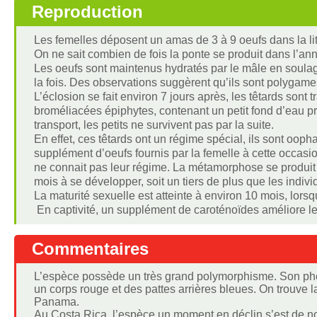
Reproduction
Les femelles déposent un amas de 3 à 9 oeufs dans la lit
On ne sait combien de fois la ponte se produit dans l’ann
Les oeufs sont maintenus hydratés par le mâle en soulage
la fois. Des observations suggèrent qu’ils sont polyga
L’éclosion se fait environ 7 jours après, les têtards sont
broméliacées épiphytes, contenant un petit fond d’eau pri
transport, les petits ne survivent pas par la suite.
En effet, ces têtards ont un régime spécial, ils sont oop
supplément d’oeufs fournis par la femelle à cette occasio
ne connait pas leur régime. La métamorphose se produit v
mois à se développer, soit un tiers de plus que les indiv
La maturité sexuelle est atteinte à environ 10 mois, lorsq
En captivité, un supplément de caroténoïdes améliore le
Commentaires
L’espèce possède un très grand polymorphisme. Son phén
un corps rouge et des pattes arrières bleues. On trouve l
Panama.
Au Costa Rica, l’espèce un moment en déclin s’est de n