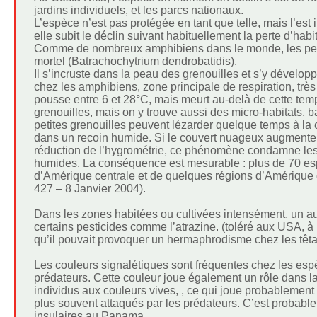
jardins individuels, et les parcs nationaux.
L’espèce n’est pas protégée en tant que telle, mais l’est 
elle subit le déclin suivant habituellement la perte d’habi
Comme de nombreux amphibiens dans le monde, les pertu
mortel (Batrachochytrium dendrobatidis).
Il s’incruste dans la peau des grenouilles et s’y développ
chez les amphibiens, zone principale de respiration, trè
pousse entre 6 et 28°C, mais meurt au-delà de cette tempé
grenouilles, mais on y trouve aussi des micro-habitats, ba
petites grenouilles peuvent lézarder quelque temps à la c
dans un recoin humide. Si le couvert nuageux augmente,
réduction de l’hygrométrie, ce phénomène condamne les 
humides. La conséquence est mesurable : plus de 70 esp
d’Amérique centrale et de quelques régions d’Amérique du
427 – 8 Janvier 2004).
Dans les zones habitées ou cultivées intensément, un aut
certains pesticides comme l’atrazine. (toléré aux USA, à r
qu’il pouvait provoquer un hermaphrodisme chez les têtard
Les couleurs signalétiques sont fréquentes chez les esp
prédateurs. Cette couleur joue également un rôle dans la 
individus aux couleurs vives, , ce qui joue probablement 
plus souvent attaqués par les prédateurs. C’est probabl
insulaires au Panama.