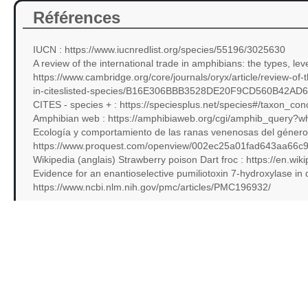
Références
IUCN : https://www.iucnredlist.org/species/55196/3025630
A review of the international trade in amphibians: the types, le
https://www.cambridge.org/core/journals/oryx/article/review-of-
in-citeslisted-species/B16E306BBB3528DE20F9CD560B42AD
CITES - species + : https://speciesplus.net/species#/taxon_con
Amphibian web : https://amphibiaweb.org/cgi/amphib_query
Ecología y comportamiento de las ranas venenosas del géner
https://www.proquest.com/openview/002ec25a01fad643aa66c9
Wikipedia (anglais) Strawberry poison Dart froc : https://en.wik
Evidence for an enantioselective pumiliotoxin 7-hydroxylase in
https://www.ncbi.nlm.nih.gov/pmc/articles/PMC196932/