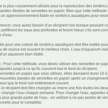
 la plus couramment utilisée pour la reproduction des lombrics 
bandes étroites de serviettes en papier. Bien que cette méthode s
un approvisionnement fiable en lombrics aquatiques pour nourri
ncer, vous aurez besoin d'un récipient non toxique pouvant con
 préfèrent les eaux peu profondes et feront mieux s'ils sont con
s d'eau.
sée pour une culture de lombrics aquatiques doit être traitée pou
au de source est souvent le meilleur choix. L'eau d'aquarium viei
d'un aquarium bien établi.
t : Pour cette méthode, vous devez utiliser des serviettes en pap
joutés jusqu'à ce qu'ils couvrent tout le fond du récipient.
serviettes en papier que vous utilisez, elles devraient durer 10
 nouvelles bandes de serviettes en papier après un changement d'
pour que le fond soit entièrement couvert.
 le récipient doit être changée au moins une fois toutes les de
 changer l'eau chaque semaine. Pour changer l'eau, apportez si
a plus grande partie de l'eau - en veillant à ne pas perdre de ve
ouvelle pour le compléter.