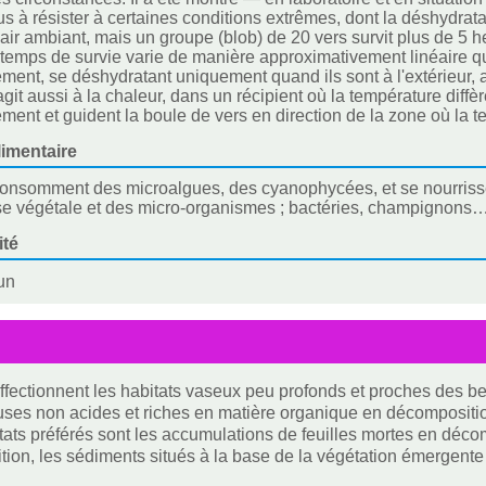
dus à résister à certaines conditions extrêmes, dont la déshydrata
'air ambiant, mais un groupe (blob) de 20 vers survit plus de 5 
(le temps de survie varie de manière approximativement linéair
ement, se déshydratant uniquement quand ils sont à l'extérieur, 
agit aussi à la chaleur, dans un récipient où la température diffè
ement et guident la boule de vers en direction de la zone où la t
imentaire
onsomment des microalgues, des cyanophycées, et se nourrisse
 végétale et des micro-organismes ; bactéries, champignons…
ité
un
ffectionnent les habitats vaseux peu profonds et proches des b
es non acides et riches en matière organique en décompositi
tats préférés sont les accumulations de feuilles mortes en déc
ion, les sédiments situés à la base de la végétation émergente