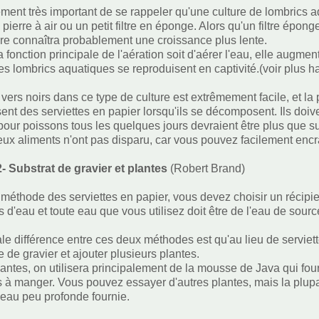
lement très important de se rappeler qu'une culture de lombrics
 pierre à air ou un petit filtre en éponge. Alors qu'un filtre épo
lture connaîtra probablement une croissance plus lente.
a fonction principale de l'aération soit d'aérer l'eau, elle augm
les lombrics aquatiques se reproduisent en captivité.(voir plus h
s vers noirs dans ce type de culture est extrêmement facile, et la
sent des serviettes en papier lorsqu'ils se décomposent. Ils doi
 pour poissons tous les quelques jours devraient être plus que su
ieux aliments n'ont pas disparu, car vous pouvez facilement encra
- Substrat de gravier et plantes
(Robert Brand)
éthode des serviettes en papier, vous devez choisir un récipi
 d'eau et toute eau que vous utilisez doit être de l'eau de sourc
ale différence entre ces deux méthodes est qu'au lieu de serviett
 de gravier et ajouter plusieurs plantes.
lantes, on utilisera principalement de la mousse de Java qui four
 à manger. Vous pouvez essayer d'autres plantes, mais la plupa
'eau peu profonde fournie.