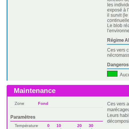
les indivi
exposé à l
il survit 
continuell
Le blob ré
l'environn
Régime Al
Ces vers c
nécromasse
Dangeros
Auc
Maintenance
Zone
Fond
Ces vers a
marécageus
Leurs habi
Paramètres
décomposit
Température
0 10 20 30