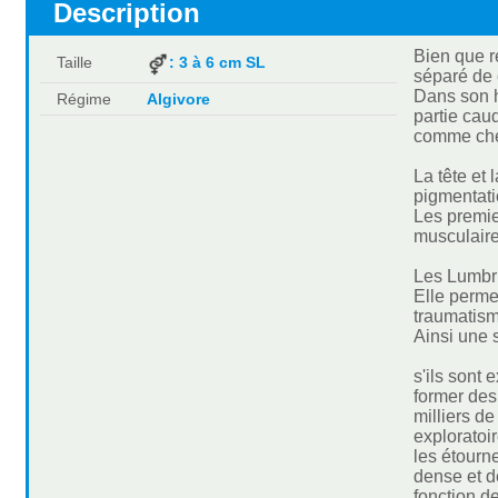
Description
Bien que r
Taille
: 3 à 6 cm SL
séparé de 
Dans son h
Régime
Algivore
partie cau
comme chez
La tête et
pigmentati
Les premie
musculaire
Les Lumbri
Elle perme
traumatism
Ainsi une 
s'ils sont
former des
milliers de
exploratoi
les étour
dense et d
fonction d