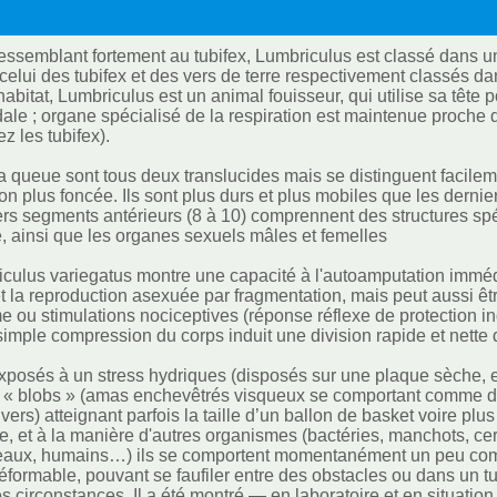
essemblant fortement au tubifex, Lumbriculus est classé dans un 
celui des tubifex et des vers de terre respectivement classés dan
abitat, Lumbriculus est un animal fouisseur, qui utilise sa tête 
dale ; organe spécialisé de la respiration est maintenue proche 
 les tubifex).
 la queue sont tous deux translucides mais se distinguent facile
on plus foncée. Ils sont plus durs et plus mobiles que les derni
rs segments antérieurs (8 à 10) comprennent des structures sp
, ainsi que les organes sexuels mâles et femelles
culus variegatus montre une capacité à l'autoamputation imméd
t la reproduction asexuée par fragmentation, mais peut aussi êt
e ou stimulations nociceptives (réponse réflexe de protection in
simple compression du corps induit une division rapide et nett
 exposés à un stress hydriques (disposés sur une plaque sèche, e
 « blobs » (amas enchevêtrés visqueux se comportant comme des
 vers) atteignant parfois la taille d’un ballon de basket voire p
re, et à la manière d'autres organismes (bactéries, manchots, ce
neaux, humains…) ils se comportent momentanément un peu co
éformable, pouvant se faufiler entre des obstacles ou dans un tub
es circonstances. Il a été montré — en laboratoire et en situat