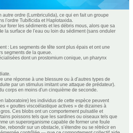
autre ordre (Lumbriculida), ce qui en fait un groupe
s l'ordre Tubificida et Haplotaxida.
pour forer les sédiments et les débris mous, alors que sa
de la surface de l'eau ou loin du sédiment (sans onduler
ment : Les segments de tête sont plus épais et ont une
ers segments de la queue.
écialisées dont un prostomium conique, un pharynx
iate.
re une réponse à une blessure ou à d'autres types de
duite par un stimulus imitant une attaque de prédateur).
e du corps en moins d'un cinquième de seconde.
n laboratoire) les individus de cette espèce peuvent
 « gouttes viscoélastique actives » de dizaines à
lus gros. Ces blobs ont un comportement pulsatile et
rtains poissons tels que les sardines ou oiseaux tels que
mme un superorganisme capable de former une foule
e, rebondir sur un obstacle, s’étendre ou se rétrécir en
ion émergée contrôlée — que ce comportement collectif aide