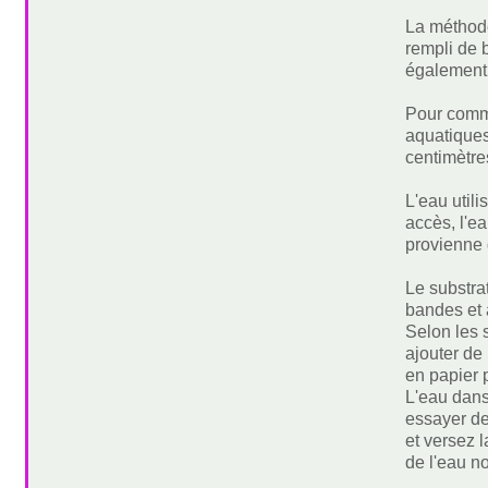
La méthode
rempli de 
également 
Pour comme
aquatiques
centimètre
L'eau utili
accès, l'e
provienne 
Le substra
bandes et a
Selon les 
ajouter de
en papier 
L'eau dans
essayer de
et versez l
de l'eau n