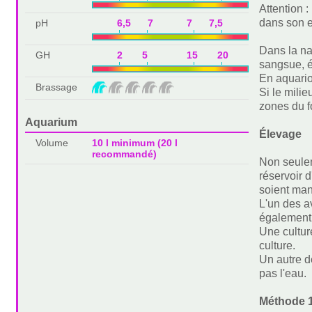
Attention 
dans son e
pH
6,5 7 7 7,5
Dans la na
GH
2 5 15 20
sangsue, é
En aquariop
Brassage
Si le milie
zones du f
Aquarium
Élevage
Volume
10 l minimum (20 l
recommandé)
Non seulem
réservoir d
soient man
L'un des av
également 
Une cultur
culture.
Un autre d
pas l'eau.
Méthode 1