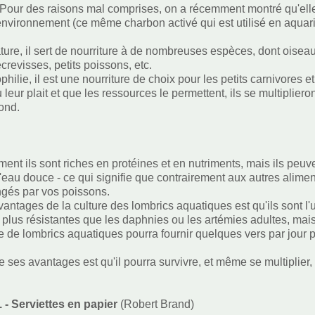
: Pour des raisons mal comprises, on a récemment montré qu'elle 
nvironnement (ce même charbon activé qui est utilisé en aquario
ture, il sert de nourriture à de nombreuses espèces, dont oisea
crevisses, petits poissons, etc.
hilie, il est une nourriture de choix pour les petits carnivores e
u leur plait et que les ressources le permettent, ils se multiplie
ond.
ent ils sont riches en protéines et en nutriments, mais ils peu
'eau douce - ce qui signifie que contrairement aux autres aliments
gés par vos poissons.
antages de la culture des lombrics aquatiques est qu'ils sont l'un
plus résistantes que les daphnies ou les artémies adultes, mais
e de lombrics aquatiques pourra fournir quelques vers par jour p
e ses avantages est qu'il pourra survivre, et même se multiplier,
 - Serviettes en papier
(Robert Brand)