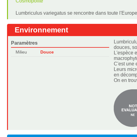
Cosmopolite
Lumbriculus variegatus se rencontre dans toute l'Europe 
Environnement
Lumbriculu
Paramètres
douces, so
Milieu
Douce
L'espèce e
macrophyte
C'est une 
Leurs micr
en décompo
On en trou