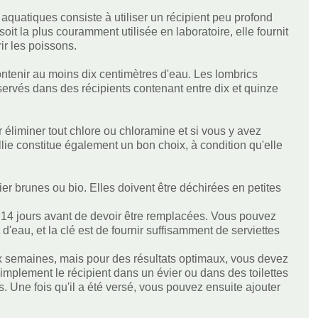
aquatiques consiste à utiliser un récipient peu profond
oit la plus couramment utilisée en laboratoire, elle fournit
r les poissons.
tenir au moins dix centimètres d'eau. Les lombrics
servés dans des récipients contenant entre dix et quinze
r éliminer tout chlore ou chloramine et si vous y avez
llie constitue également un bon choix, à condition qu'elle
ier brunes ou bio. Elles doivent être déchirées en petites
 à 14 jours avant de devoir être remplacées. Vous pouvez
eau, et la clé est de fournir suffisamment de serviettes
ux semaines, mais pour des résultats optimaux, vous devez
mplement le récipient dans un évier ou dans des toilettes
rs. Une fois qu'il a été versé, vous pouvez ensuite ajouter