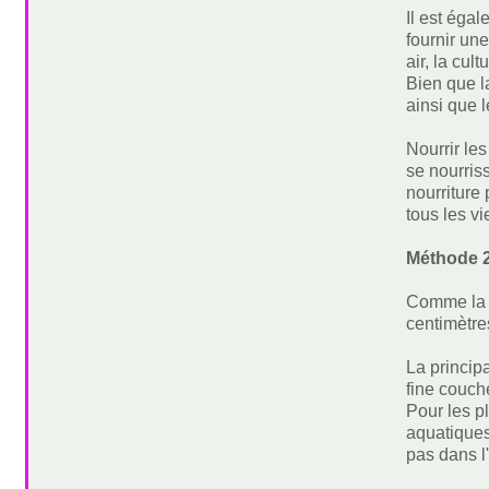
Il est éga
fournir une
air, la cu
Bien que l
ainsi que 
Nourrir le
se nourris
nourriture
tous les v
Méthode 2
Comme la m
centimètres
La princip
fine couche
Pour les p
aquatiques
pas dans l