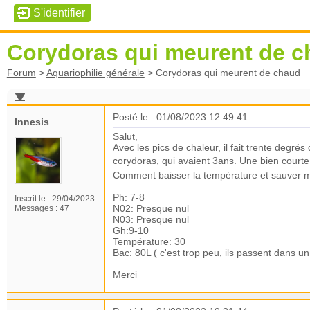
Corydoras qui meurent de 
Forum
>
Aquariophilie générale
>
Corydoras qui meurent de chaud
Posté le : 01/08/2023 12:49:41
Innesis
Salut,
Avec les pics de chaleur, il fait trente deg
corydoras, qui avaient 3ans. Une bien courte 
Comment baisser la température et sauver m
Ph: 7-8
Inscrit le :
29/04/2023
N02: Presque nul
Messages :
47
N03: Presque nul
Gh:9-10
Température: 30
Bac: 80L ( c'est trop peu, ils passent dans 
Merci