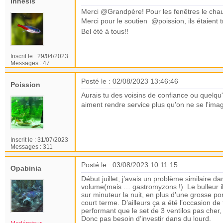
Innesis
Merci @Grandpère! Pour les fenêtres le chauffag
Merci pour le soutien @poission, ils étaient 
Bel été à tous!!
Inscrit le :
29/04/2023
Messages :
47
Posté le : 02/08/2023 13:46:46
Poission
Aurais tu des voisins de confiance ou quelqu'
aiment rendre service plus qu'on ne se l'ima
Inscrit le :
31/07/2023
Messages :
311
Posté le : 03/08/2023 10:11:15
Opabinia
Début juillet, j’avais un problème similaire
volume(mais … gastromyzons !) Le bulleur il y
sur minuteur la nuit, en plus d’une grosse p
court terme. D’ailleurs ça a été l’occasion d
performant que le set de 3 ventilos pas cher, 
Donc pas besoin d’investir dans du lourd.