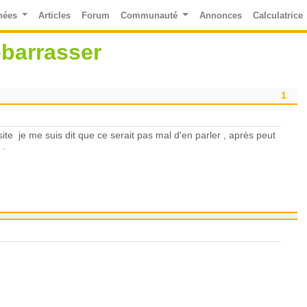
nées
Articles
Forum
Communauté
Annonces
Calculatrice
ébarrasser
1
site je me suis dit que ce serait pas mal d'en parler , après peut
i .