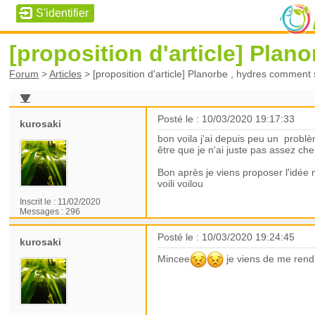
[proposition d'article] Pla
Forum
>
Articles
>
[proposition d'article] Planorbe , hydres comment
Posté le : 10/03/2020 19:17:33
kurosaki
bon voila j'ai depuis peu un problèm
être que je n'ai juste pas assez ch
Bon après je viens proposer l'idée 
voili voilou
Inscrit le :
11/02/2020
Messages :
296
Posté le : 10/03/2020 19:24:45
kurosaki
Mincee
je viens de me rend