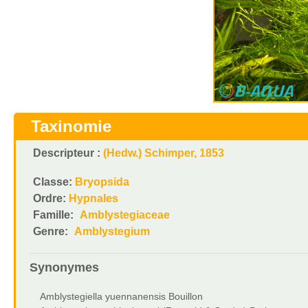
Taxinomie
Descripteur :
(Hedw.) Schimper, 1853
Classe:
Bryopsida
Ordre:
Hypnales
Famille:
Amblystegiaceae
Genre:
Amblystegium
Synonymes
Amblystegiella yuennanensis Bouillon