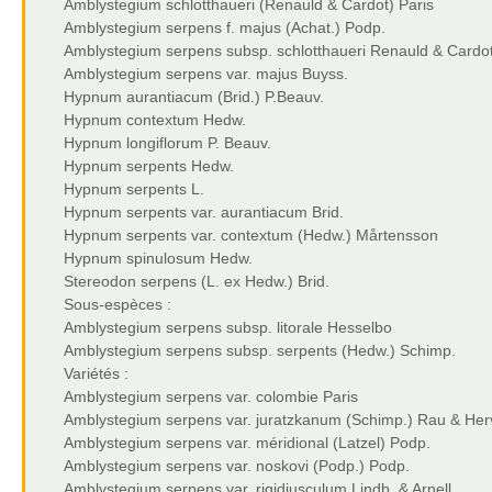
Amblystegium schlotthaueri (Renauld & Cardot) Paris
Amblystegium serpens f. majus (Achat.) Podp.
Amblystegium serpens subsp. schlotthaueri Renauld & Cardo
Amblystegium serpens var. majus Buyss.
Hypnum aurantiacum (Brid.) P.Beauv.
Hypnum contextum Hedw.
Hypnum longiflorum P. Beauv.
Hypnum serpents Hedw.
Hypnum serpents L.
Hypnum serpents var. aurantiacum Brid.
Hypnum serpents var. contextum (Hedw.) Mårtensson
Hypnum spinulosum Hedw.
Stereodon serpens (L. ex Hedw.) Brid.
Sous-espèces :
Amblystegium serpens subsp. litorale Hesselbo
Amblystegium serpens subsp. serpents (Hedw.) Schimp.
Variétés :
Amblystegium serpens var. colombie Paris
Amblystegium serpens var. juratzkanum (Schimp.) Rau & Her
Amblystegium serpens var. méridional (Latzel) Podp.
Amblystegium serpens var. noskovi (Podp.) Podp.
Amblystegium serpens var. rigidiusculum Lindb. & Arnell