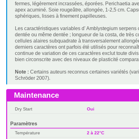
fermes, légèrement incrassées, éporées. Perichaetia avec
apex acuminé. Soie rougeâtre, allongée, 1-2,5 cm. Caps
sphériques, lisses à finement papilleuses.
Les caractéristiques variables d' Amblystegium serpens c
dentée ou même dentée ; longueur de la costa, de très cou
cellules alaires subquadrate à transversalement allongées
derniers caractères ont parfois été utilisés pour reconna
continue de variation de ces caractères exclut toute divi
bien circonscrite avec des niveaux de plasticité compar
Note :
Certains auteurs reconnus certaines variétés (var
Schröder 2007).
Maintenance
Dry Start
Oui
Paramètres
Température
2 à 22°C