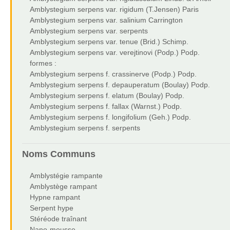
Amblystegium serpens var. rigidum (T.Jensen) Paris
Amblystegium serpens var. salinium Carrington
Amblystegium serpens var. serpents
Amblystegium serpens var. tenue (Brid.) Schimp.
Amblystegium serpens var. verejtinovi (Podp.) Podp.
formes :
Amblystegium serpens f. crassinerve (Podp.) Podp.
Amblystegium serpens f. depauperatum (Boulay) Podp.
Amblystegium serpens f. elatum (Boulay) Podp.
Amblystegium serpens f. fallax (Warnst.) Podp.
Amblystegium serpens f. longifolium (Geh.) Podp.
Amblystegium serpens f. serpents
Noms Communs
Amblystégie rampante
Amblystège rampant
Hypne rampant
Serpent hype
Stéréode traînant
Nano-mousse