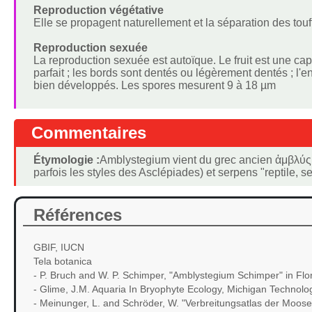
Reproduction végétative
Elle se propagent naturellement et la séparation des tou
Reproduction sexuée
La reproduction sexuée est autoïque. Le fruit est une caps
parfait ; les bords sont dentés ou légèrement dentés ; l
bien développés. Les spores mesurent 9 à 18 µm
Commentaires
Étymologie :
Amblystegium vient du grec ancien ἀμβλύς,
parfois les styles des Asclépiades) et serpens "reptile, s
Références
GBIF, IUCN
Tela botanica
- P. Bruch and W. P. Schimper, "Amblystegium Schimper" in Flor
- Glime, J.M. Aquaria In Bryophyte Ecology, Michigan Technologi
- Meinunger, L. and Schröder, W. "Verbreitungsatlas der Moos