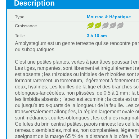
Description
Type
Mousse & Hépatique
Croissance
Taille
3 à 10 cm
Amblystegium est un genre terrestre qui se rencontre p
ou subaquatiques.
C'est une petites plantes, vertes à jaunâtres poussant e
Les tiges, rampantes, sont librement et irrégulièrement ra
est absente ; les rhizoïdes ou initiales de rhizoïdes sont s
formant rarement un tomentum, légèrement à fortement ramif
deux, hyalines. Les feuilles de la tige et des branches s
oblongues-lancéolées, non plissées, de 0,5 à 1 mm ; la ba
les limbidia absents ; l'apex est acuminé ; la costa est un
ou jusqu'à trois-quarts de la longueur de la feuille. Les 
transversalement allongées, la région largement ovale ou
sont médianes courtes-oblongues ; les cellules marginal
Cellules du brin central petites, parois minces; les cellule
rameaux semblables, molles, non complantées, légèremen
atteignant de la marge 65 % de la distance à la côte à l'i