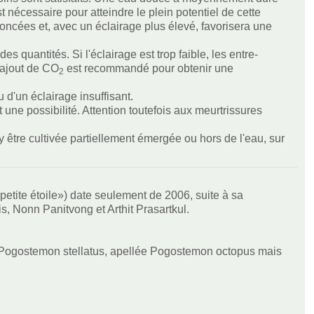
st nécessaire pour atteindre le plein potentiel de cette
foncées et, avec un éclairage plus élevé, favorisera une
quantités. Si l'éclairage est trop faible, les entre-
'ajout de CO
est recommandé pour obtenir une
2
 d'un éclairage insuffisant.
une possibilité. Attention toutefois aux meurtrissures
 y être cultivée partiellement émergée ou hors de l'eau, sur
petite étoile») date seulement de 2006, suite à sa
s, Nonn Panitvong et Arthit Prasartkul.
de Pogostemon stellatus, apellée Pogostemon octopus mais