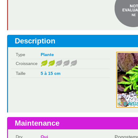
Description
Type
Plante
Croissance
Taille
5 à 15 cm
Maintenance
Dry
Oui
Pogostemon