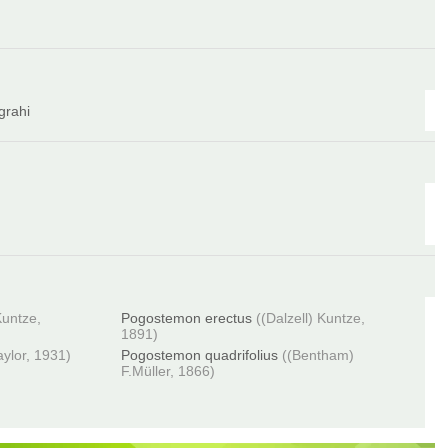
igrahi
Kuntze,
Pogostemon erectus
((Dalzell) Kuntze,
1891)
aylor, 1931)
Pogostemon quadrifolius
((Bentham)
F.Müller, 1866)