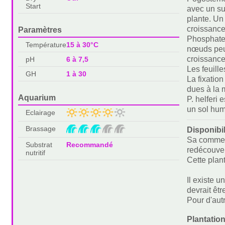
Start
avec un sub
plante. Un
croissanc
Paramètres
Phosphate,
Température
15 à 30°C
nœuds peuv
croissance
pH
6 à 7,5
Les feuille
GH
1 à 30
La fixatio
dues à la 
Aquarium
P. helferi
un sol hum
Eclairage
Brassage
Disponibi
Sa commerc
Substrat
Recommandé
redécouver
nutritif
Cette plant
Il existe 
devrait êt
Pour d'autr
Plantation