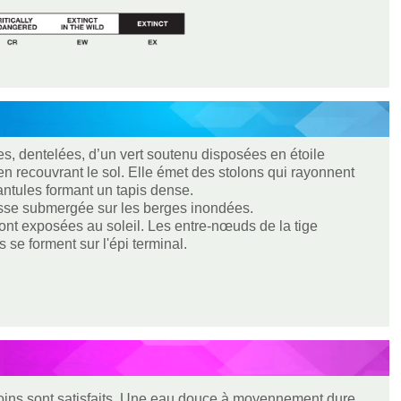
es, dentelées, d’un vert soutenu disposées en étoile
en recouvrant le sol. Elle émet des stolons qui rayonnent
antules formant un tapis dense.
usse submergée sur les berges inondées.
ont exposées au soleil. Les entre-nœuds de la tige
es se forment sur l'épi terminal.
besoins sont satisfaits. Une eau douce à moyennement dure