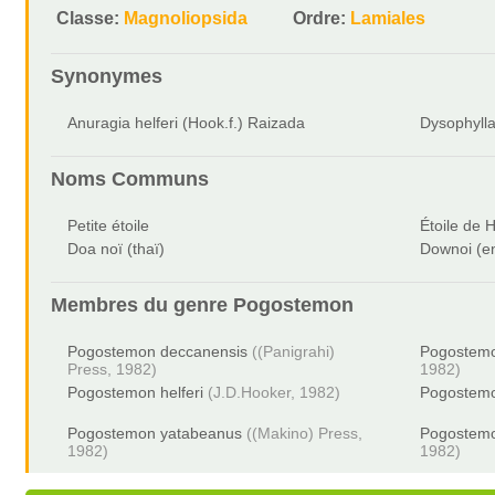
Classe:
Magnoliopsida
Ordre:
Lamiales
Synonymes
Anuragia helferi (Hook.f.) Raizada
Dysophylla
Noms Communs
Petite étoile
Étoile de H
Doa noï (thaï)
Downoi (e
Membres du genre
Pogostemon
Pogostemon deccanensis
((Panigrahi)
Pogostemo
Press, 1982)
1982)
Pogostemon helferi
(J.D.Hooker, 1982)
Pogostemo
Pogostemon yatabeanus
((Makino) Press,
Pogostemo
1982)
1982)