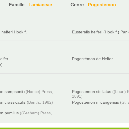
Famille:
Lamiaceae
Genre:
Pogostemon
 helferi Hook.f.
Eusteralis helferi (Hook.f.) Pan
elfer
Pogostémon de Helfer
n)
n sampsonii
((Hance) Press,
Pogostemon stellatus
((Lour.) 
1891)
n crassicaulis
(Benth., 1982)
Pogostemon micangensis
(G.T
n pumilus
((Graham) Press,