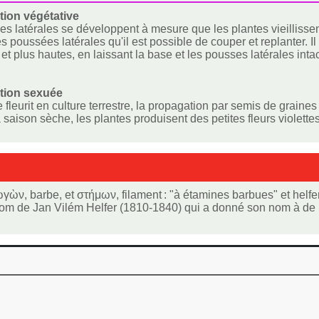
ion végétative
s latérales se développent à mesure que les plantes vieillisse
es poussées latérales qu'il est possible de couper et replanter. 
et plus hautes, en laissant la base et les pousses latérales inta
tion sexuée
e fleurit en culture terrestre, la propagation par semis de grain
saison sèche, les plantes produisent des petites fleurs violettes 
ν, barbe, et στήμων, filament : "à étamines barbues" et helferi
om de Jan Vilém Helfer (1810-1840) qui a donné son nom à de 