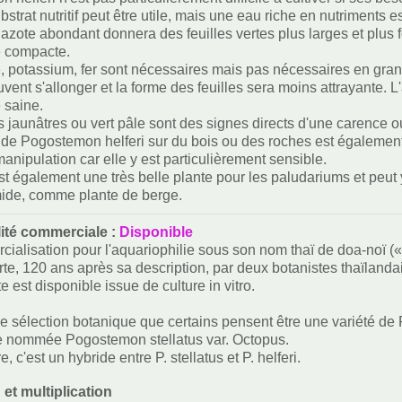
strat nutritif peut être utile, mais une eau riche en nutriments e
 azote abondant donnera des feuilles vertes plus larges et plus 
e compacte.
 potassium, fer sont nécessaires mais pas nécessaires en grandes 
ent s'allonger et la forme des feuilles sera moins attrayante. L
 saine.
s jaunâtres ou vert pâle sont des signes directs d'une carence ou
n de Pogostemon helferi sur du bois ou des roches est également 
manipulation car elle y est particulièrement sensible.
 est également une très belle plante pour les paludariums et peut
ide, comme plante de berge.
lité commerciale :
Disponible
ialisation pour l'aquariophilie sous son nom thaï de doa-noï («
te, 120 ans après sa description, par deux botanistes thaïlandai
e est disponible issue de culture in vitro.
une sélection botanique que certains pensent être une variété 
re nommée Pogostemon stellatus var. Octopus.
e, c'est un hybride entre P. stellatus et P. helferi.
 et multiplication