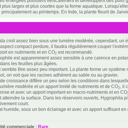
s émergées poussent verticalement et développent des poils gla
 plus larges et plus courtes que la forme aquatique. Lorsqu'elles 
, principalement au printemps. En Inde, la plante fleurit de Janvi
fida croit assez bien sous une lumière modérée, cependant, un éc
'aspect compact perdure, il faudra régulièrement couper l'extré
ort en nutriments et en CO
est recommandé.
2
ophile est apparemment assez sensible à une carence en potass
 dans les feuilles plus âgées.
t semble être assez peu important. La plante forme un système ra
sol, on voit que les racines adhèrent au sable ou au gravier.
 de croissance diffère un peu selon les conditions dans lesquell
umière modérée et un apport limité de nutriments et de CO
, i
2
tense et avec un apport important en macro-nutriments et en CO
 atteindre la surface. Dans les réservoirs ouverts, Hygrophila pi
tivement court.
at humide, sous un bon éclairage et avec un apport suffisant en 
lité commerciale :
Rare