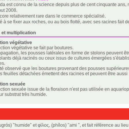
fida est connu de la science depuis plus de cent cinquante ans,
but 2008.
ncore relativement rare dans le commerce spécialisé.
é à se fixer aux roches, ou au bois flotté, avec ses racines fait
 et multiplication
ion végétative
ction végétative se fait par boutures.
opagation, les pousses latérales en forme de stolons peuvent être
s plants déjà racinés ou ceux issus de cultures émergées s'étab
es.
 été observé que les boutures provenant des pousses supérieur
es feuilles détachées émettent des racines et peuvent être aussi
tion sexuée
ction sexuée issue de la floraison n'est pas utilisée en aquariop
sur substrat très humide.
ós) "humide" et φίλος, (phílos) "ami ", et fait référence au lieu 