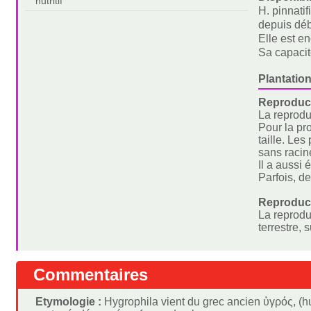
nutritif
H. pinnati
depuis dé
Elle est e
Sa capacit
Plantation
Reproduct
La reprodu
Pour la pr
taille. Le
sans racin
Il a aussi
Parfois, d
Reproduc
La reprodu
terrestre, 
Commentaires
Etymologie :
Hygrophila vient du grec ancien ὑγρός, (hugr