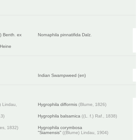
 ) Benth. ex
Nomaphila pinnatifida Dalz.
 Heine
Indian Swampweed (en)
) Lindau,
Hygrophila difformis
(Blume, 1826)
13)
Hygrophila balsamica
((L. f.) Raf., 1838)
ees, 1832)
Hygrophila corymbosa
"Siamensis"
((Blume) Lindau, 1904)