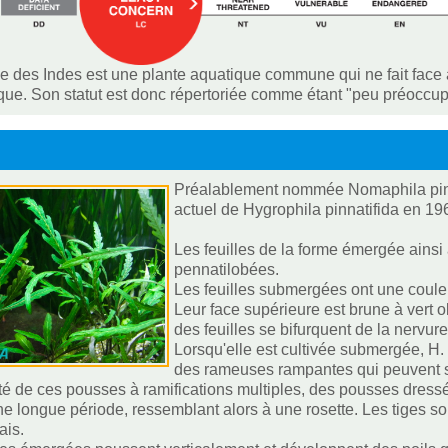
le des Indes est une plante aquatique commune qui ne fait fac
ue. Son statut est donc répertoriée comme étant "peu préoccup
Préalablement nommée Nomaphila pinnat
actuel de Hygrophila pinnatifida en 19
Les feuilles de la forme émergée ainsi
pennatilobées.
Les feuilles submergées ont une coule
Leur face supérieure est brune à vert ol
des feuilles se bifurquent de la nervur
Lorsqu'elle est cultivée submergée, H
des rameuses rampantes qui peuvent s'a
ité de ces pousses à ramifications multiples, des pousses dress
e longue période, ressemblant alors à une rosette. Les tiges so
ais.