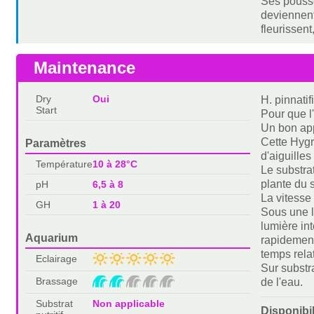
Ses pousse
deviennent
fleurissent
Maintenance
Dry
Oui
H. pinnati
Start
Pour que l
Un bon app
Cette Hygr
Paramètres
d'aiguilles
Température
10 à 28°C
Le substra
plante du 
pH
6,5 à 8
La vitesse
GH
1 à 20
Sous une l
lumière in
Aquarium
rapidement
temps rela
Eclairage
Sur substr
Brassage
de l'eau.
Substrat
Non applicable
Disponibi