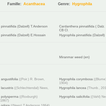
Famille:
Acanthacea
Genre:
Hygrophila
innatifida (Dalzell) T.Anderson
Cardanthera pinnatifida ( Dalz.
CB Cl.
 pinnatifida (Dalzell) E.Hossain
Hygrophila pinnatifida (Dalzell)
Miranmar weed (en)
 angustifolia
((Poir.) R. Brown,
Hygrophila corymbosa
((Blume
1904)
 lacustris
((Schlechtendal) Nees,
Hygrophila lancea
(Thunb., 20
a polysperma
((Roxburgh)
Hygrophila salicifolia
((Vahl) N
 1867)
a odora
((Nees) T.Anderson,1864)