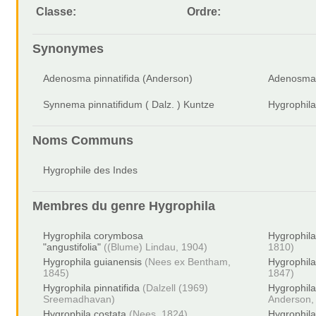
Classe:
Ordre:
Synonymes
Adenosma pinnatifida (Anderson)
Adenosma p
Synnema pinnatifidum ( Dalz. ) Kuntze
Hygrophila
Noms Communs
Hygrophile des Indes
Membres du genre
Hygrophila
Hygrophila corymbosa
Hygrophila
"angustifolia"
((Blume) Lindau, 1904)
1810)
Hygrophila guianensis
(Nees ex Bentham,
Hygrophila
1845)
1847)
Hygrophila pinnatifida
(Dalzell (1969)
Hygrophil
Sreemadhavan)
Anderson,
Hygrophila costata
(Nees, 1824)
Hygrophil