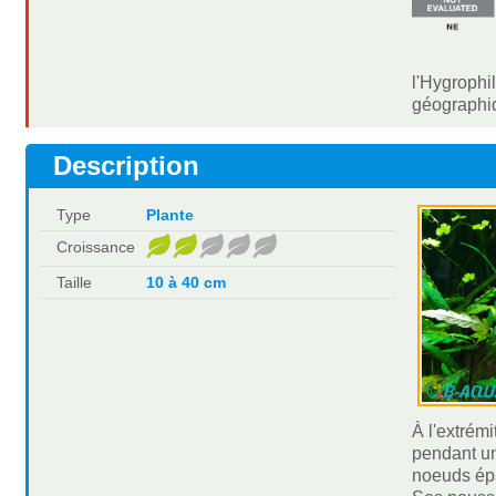
l'Hygrophi
géographiq
Description
Type
Plante
Croissance
Taille
10 à 40 cm
À l'extrém
pendant un
noeuds ép