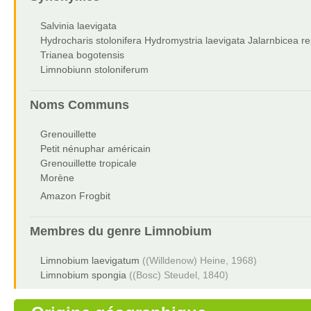
Salvinia laevigata
Hydrocharis stolonifera Hydromystria laevigata Jalarnbicea r
Trianea bogotensis
Limnobiunn stoloniferum
Noms Communs
Grenouillette
Petit nénuphar américain
Grenouillette tropicale
Morène
Amazon Frogbit
Membres du genre
Limnobium
Limnobium laevigatum
((Willdenow) Heine, 1968)
Limnobium spongia
((Bosc) Steudel, 1840)