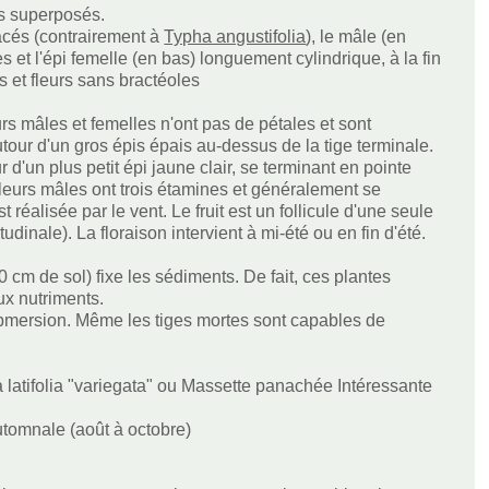
is superposés.
acés (contrairement à
Typha angustifolia
), le mâle (en
s et l'épi femelle (en bas) longuement cylindrique, à la fin
s et fleurs sans bractéoles
urs mâles et femelles n'ont pas de pétales et sont
our d'un gros épis épais au-dessus de la tige terminale.
d'un plus petit épi jaune clair, se terminant en pointe
fleurs mâles ont trois étamines et généralement se
 réalisée par le vent. Le fruit est un follicule d'une seule
udinale). La floraison intervient à mi-été ou en fin d'été.
cm de sol) fixe les sédiments. De fait, ces plantes
x nutriments.
ubmersion. Même les tiges mortes sont capables de
 latifolia "variegata" ou Massette panachée Intéressante
utomnale (août à octobre)