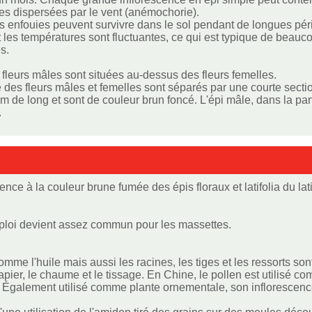
nes dispersées par le vent (anémochorie).
s enfouies peuvent survivre dans le sol pendant de longues pér
et les températures sont fluctuantes, ce qui est typique de bea
s.
 fleurs mâles sont situées au-dessus des fleurs femelles.
 des fleurs mâles et femelles sont séparés par une courte secti
m de long et sont de couleur brun foncé. L'épi mâle, dans la part
.
ce à la couleur brune fumée des épis floraux et latifolia du latin 
ploi devient assez commun pour les massettes.
omme l'huile mais aussi les racines, les tiges et les ressorts
e papier, le chaume et le tissage. En Chine, le pollen est utili
es. Également utilisé comme plante ornementale, son infloresce