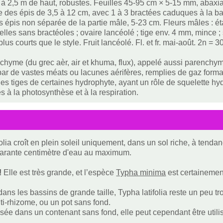
 à 2,5 m de haut, robustes. Feuilles 45-95 cm × 5-15 mm, abaxi
e des épis de 3,5 à 12 cm, avec 1 à 3 bractées caduques à la b
s épis non séparée de la partie mâle, 5-23 cm. Fleurs mâles : é
elles sans bractéoles ; ovaire lancéolé ; tige env. 4 mm, mince ;
 plus courts que le style. Fruit lancéolé. Fl. et fr. mai-août. 2n = 3
chyme (du grec aèr, air et khuma, flux), appelé aussi parenchyme
ar de vastes méats ou lacunes aérifères, remplies de gaz form
 les tiges de certaines hydrophyte, ayant un rôle de squelette hy
s à la photosynthèse et à la respiration.
folia croît en plein soleil uniquement, dans un sol riche, à ten
uarante centimètre d'eau au maximum.
!
Elle est très grande, et l’espèce
Typha minima
est certainement
 dans les bassins de grande taille, Typha latifolia reste un peu 
nti-rhizome, ou un pot sans fond.
isée dans un contenant sans fond, elle peut cependant être utili