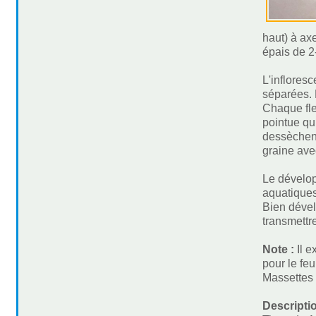
haut) à axe
épais de 2-
L'inflores
séparées. 
Chaque fle
pointue qu
dessèchent 
graine avec
Le dévelop
aquatique
Bien dével
transmettr
Note :
Il 
pour le fe
Massettes 
Descripti