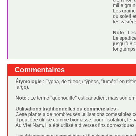
mille grai
Les graine
du soleil 
les vasière
Note :
Les
Le spadice
jusqu'à 8 c
longtemps
Commentaires
Étymologie :
Typha, de τῦφος / tỹphos, "fumée" en référen
large).
Note :
Le terme "quenouille" est canadien, mais son em
Utilisations traditionnelles ou commerciales :
Cette plante a de nombreuses utilisations comestibles c
Il peut être utilisé comme biomasse, pour l'isolation, l
Au Viet Nam, il a été utilisé à diverses fins domestiqu