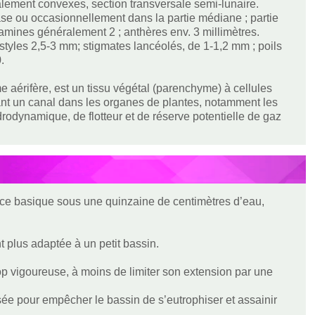
alement convexes, section transversale semi-lunaire.
ase ou occasionnellement dans la partie médiane ; partie
tamines généralement 2 ; anthères env. 3 millimètres.
 styles 2,5-3 mm; stigmates lancéolés, de 1-1,2 mm ; poils
0.
 aérifère, est un tissu végétal (parenchyme) à cellules
ant un canal dans les organes de plantes, notamment les
drodynamique, de flotteur et de réserve potentielle de gaz
dance basique sous une quinzaine de centimètres d’eau,
 plus adaptée à un petit bassin.
trop vigoureuse, à moins de limiter son extension par une
sée pour empêcher le bassin de s’eutrophiser et assainir