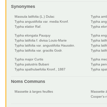
Synonymes
Massula latifolia (L.) Dulac
Typha amb
Typha angustifolia var. media Kronf.
Typha angus
Typha elatior Raf.
Typha elon
Typha elongata Pauquy
Typha enge
Typha latifolia f. divisa Louis-Marie
Typha latifo
Typha latifolia var. angustifolia Hausskn.
Typha latif
Typha latifolia var. gracilis Godr.
Typha latif
Typha major Curtis
Typha med
Typha palustris Bubani
Typha pend
Typha spathulaefolia Kronf., 1887
Typha spath
Noms Communs
Massette à larges feuilles
Massette à
Cooper's-r