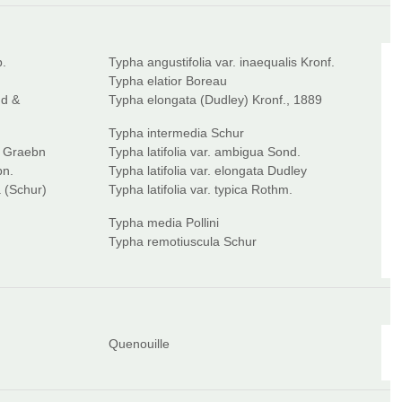
b.
Typha angustifolia var. inaequalis Kronf.
Typha elatior Boreau
nd &
Typha elongata (Dudley) Kronf., 1889
Typha intermedia Schur
ia Graebn
Typha latifolia var. ambigua Sond.
bn.
Typha latifolia var. elongata Dudley
a (Schur)
Typha latifolia var. typica Rothm.
Typha media Pollini
Typha remotiuscula Schur
Quenouille