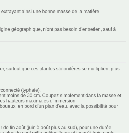
 extrayant ainsi une bonne masse de la matière
igine géographique, n'ont pas besoin d'entretien, sauf à
ser, surtout que ces plantes stolonifères se multiplient plus
connecté (typhaie).
urent moins de 30 cm. Coupez simplement dans la masse et
les hauteurs maximales d'immersion.
boueux, en bord d'un plan d'eau, avec la possibilité pour
tir de fin août (juin à août plus au sud), pour une durée
plus de cent mille petites fleurs et jusqu'à trois-cents