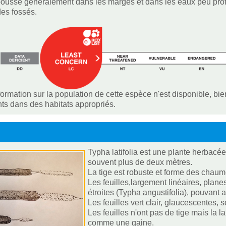
ousse généralement dans les marges et dans les eaux peu profo
des fossés.
ormation sur la population de cette espèce n'est disponible, bi
s dans des habitats appropriés.
Typha latifolia est une plante herbacée
souvent plus de deux mètres.
La tige est robuste et forme des chau
Les feuilles,largement linéaires, planes
étroites (
Typha angustifolia
), pouvant 
Les feuilles vert clair, glaucescentes, 
Les feuilles n'ont pas de tige mais la 
comme une gaine.