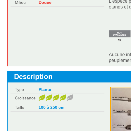
L'espèce p
Milieu
Douce
étangs et 
Aucune inf
peuplement
Description
Type
Plante
Croissance
Taille
100 à 250 cm