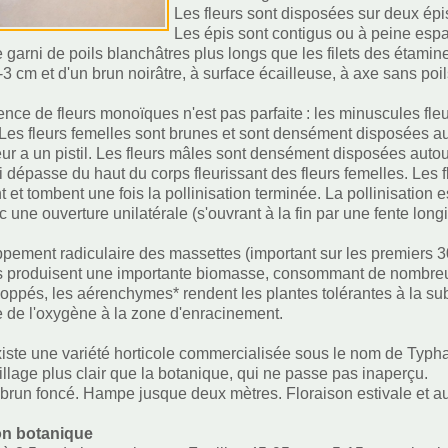
Les fleurs sont disposées sur deux ép
Les épis sont contigus ou à peine esp
 garni de poils blanchâtres plus longs que les filets des étamine
3 cm et d'un brun noirâtre, à surface écailleuse, à axe sans poil
cence de fleurs monoïques n'est pas parfaite : les minuscules fle
Les fleurs femelles sont brunes et sont densément disposées aut
ur a un pistil. Les fleurs mâles sont densément disposées autour 
i dépasse du haut du corps fleurissant des fleurs femelles. Les 
et tombent une fois la pollinisation terminée. La pollinisation est
 une ouverture unilatérale (s'ouvrant à la fin par une fente longit
pement radiculaire des massettes (important sur les premiers 30 
s produisent une importante biomasse, consommant de nombreu
oppés, les aérenchymes* rendent les plantes tolérantes à la s
e de l'oxygène à la zone d'enracinement.
existe une variété horticole commercialisée sous le nom de Typha
uillage plus clair que la botanique, qui ne passe pas inaperçu.
brun foncé. Hampe jusque deux mètres. Floraison estivale et a
on botanique