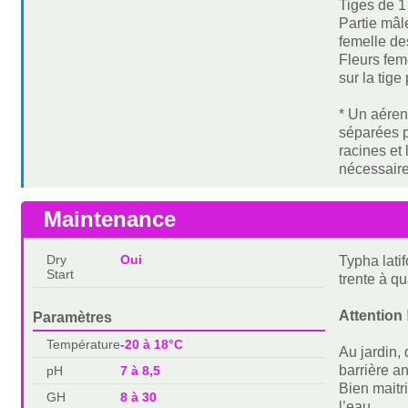
Tiges de 1
Partie mâl
femelle de
Fleurs fem
sur la tige
* Un aéren
séparées p
racines et
nécessaire
Maintenance
Dry
Oui
Typha lati
Start
trente à q
Attention 
Paramètres
Température
-20 à 18°C
Au jardin,
barrière a
pH
7 à 8,5
Bien maitr
GH
8 à 30
l’eau.