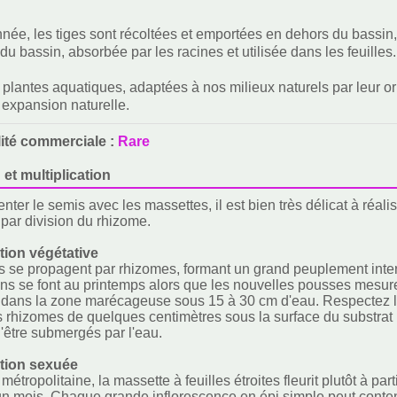
ée, les tiges sont récoltées et emportées en dehors du bassin,
du bassin, absorbée par les racines et utilisée dans les feuilles.
 plantes aquatiques, adaptées à nos milieux naturels par leur or
r expansion naturelle.
lité commerciale :
Rare
 et multiplication
tenter le semis avec les massettes, il est bien très délicat à réali
 par division du rhizome.
ion végétative
s se propagent par rhizomes, formant un grand peuplement inter
ons se font au printemps alors que les nouvelles pousses mes
z dans la zone marécageuse sous 15 à 30 cm d'eau. Respectez 
s rhizomes de quelques centimètres sous la surface du substrat 
d'être submergés par l'eau.
tion sexuée
étropolitaine, la massette à feuilles étroites fleurit plutôt à par
un mois. Chaque grande inflorescence en épi simple peut contenir 