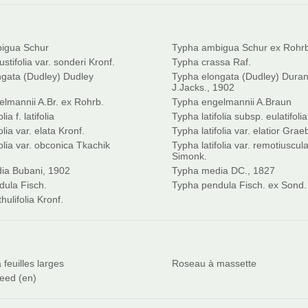
igua Schur
Typha ambigua Schur ex Rohr
tifolia var. sonderi Kronf.
Typha crassa Raf.
gata (Dudley) Dudley
Typha elongata (Dudley) Dura
J.Jacks., 1902
lmannii A.Br. ex Rohrb.
Typha engelmannii A.Braun
lia f. latifolia
Typha latifolia subsp. eulatifol
olia var. elata Kronf.
Typha latifolia var. elatior Grae
olia var. obconica Tkachik
Typha latifolia var. remotiuscul
Simonk.
ia Bubani, 1902
Typha media DC., 1827
ula Fisch.
Typha pendula Fisch. ex Sond.
ulifolia Kronf.
 feuilles larges
Roseau à massette
eed (en)