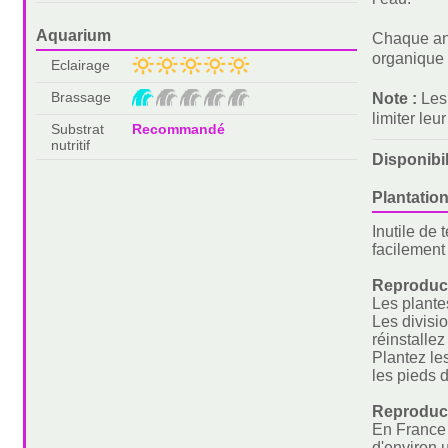
Aquarium
Chaque ann
organique 
Eclairage
Brassage
Note :
Les
limiter leu
Substrat
Recommandé
nutritif
Disponibi
Plantation
Inutile de 
facilement
Reproduct
Les plante
Les divisi
réinstalle
Plantez le
les pieds 
Reproduc
En France m
d'environ 