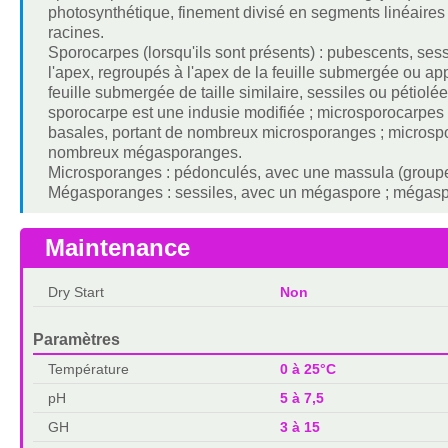
photosynthétique, finement divisé en segments linéair
racines.
Sporocarpes (lorsqu'ils sont présents) : pubescents, sess
l'apex, regroupés à l'apex de la feuille submergée ou ap
feuille submergée de taille similaire, sessiles ou pétiolé
sporocarpe est une indusie modifiée ; microsporocarpes 
basales, portant de nombreux microsporanges ; microsp
nombreux mégasporanges.
Microsporanges : pédonculés, avec une massula (groupe
Mégasporanges : sessiles, avec un mégaspore ; mégasp
Maintenance
Dry Start
Non
Paramètres
Température
0 à 25°C
pH
5 à 7,5
GH
3 à 15