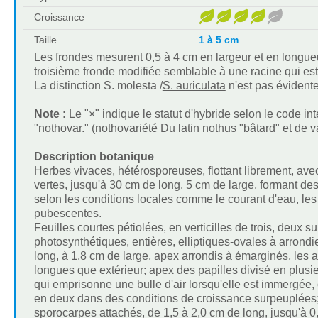
Croissance
Taille
1 à 5 cm
Les frondes mesurent 0,5 à 4 cm en largeur et en longue
troisième fronde modifiée semblable à une racine qui es
La distinction S. molesta /
S. auriculata
n'est pas évidente
Note :
Le "×" indique le statut d'hybride selon le code i
"nothovar." (nothovariété Du latin nothus "bâtard" et de v
Description botanique
Herbes vivaces, hétérosporeuses, flottant librement, av
vertes, jusqu'à 30 cm de long, 5 cm de large, formant des
selon les conditions locales comme le courant d'eau, les 
pubescentes.
Feuilles courtes pétiolées, en verticilles de trois, deux su
photosynthétiques, entières, elliptiques-ovales à arrond
long, à 1,8 cm de large, apex arrondis à émarginés, les aé
longues que extérieur; apex des papilles divisé en plusi
qui emprisonne une bulle d'air lorsqu'elle est immergée,
en deux dans des conditions de croissance surpeuplées; 
sporocarpes attachés, de 1,5 à 2,0 cm de long, jusqu'à 0