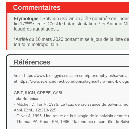
Commentaires
Étymologie :
Salvinia (Salvinie) a été nommée en l'honne
ème
fin 17
siècle. C'est le botaniste italien Pier Antonio 
fougères aquatiques...
*Arrêté du 10 mars 2020 portant mise à jour de la liste 
territoire métropolitain
Références
Voir : https://www.biologydiscussion.com/pteridophytes/salvi
et https://www.sciencedirect.com/topics/agricultural-and-biologi
GBIF, IUCN, CREEE, CABI
Tela Botanica
- Mitchell D, Tur N, 1975. Le taux de croissance de Salvinia mole
Appl. Écol., 12:213-225
- Oliver J, 1993. Une revue de la biologie de la salvinia géante
- Thomas PA, Room PM, 1986. "Taxonomie et contrôle de Salvi