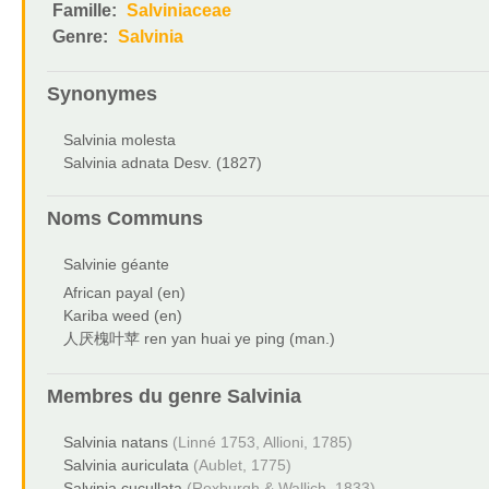
Famille:
Salviniaceae
Genre:
Salvinia
Synonymes
Salvinia molesta
Salvinia adnata Desv. (1827)
Noms Communs
Salvinie géante
African payal (en)
Kariba weed (en)
人厌槐叶苹 ren yan huai ye ping (man.)
Membres du genre
Salvinia
Salvinia natans
(Linné 1753, Allioni, 1785)
Salvinia auriculata
(Aublet, 1775)
Salvinia cucullata
(Roxburgh & Wallich, 1833)