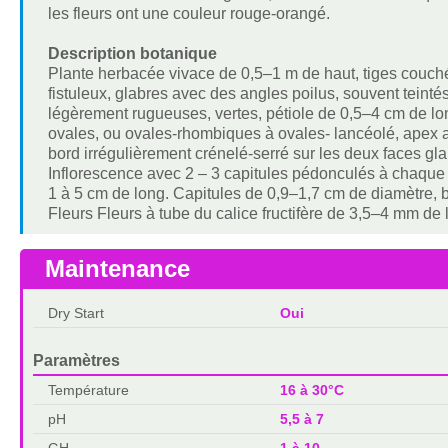
les fleurs ont une couleur rouge-orangé.
Description botanique
Plante herbacée vivace de 0,5–1 m de haut, tiges couch
fistuleux, glabres avec des angles poilus, souvent tein
légèrement rugueuses, vertes, pétiole de 0,5–4 cm de lo
ovales, ou ovales-rhombiques à ovales- lancéolé, apex 
bord irrégulièrement crénelé-serré sur les deux faces glab
Inflorescence avec 2 – 3 capitules pédonculés à chaque n
1 à 5 cm de long. Capitules de 0,9–1,7 cm de diamètre, 
Fleurs Fleurs à tube du calice fructifère de 3,5–4 mm de 
Maintenance
Dry Start
Oui
Paramètres
Température
16 à 30°C
pH
5,5 à 7
GH
1 à 10