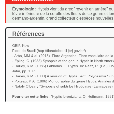
Étymologie :
Hyptis vient du grec "revenir en arrière" ou 
lèvre inférieure de la corolle des fleurs de ce genre et l
germano-argentin, grand collecteur d'espèces nouvelles
Références
GBIF, Kew
Flora do Brasil (http://floradobrasil.jbrj.gov.br/)
- Arbo, MM & al. (2018). Flore Argentine. Flore vasculaire de l
- Epling, C. (1933) Synopsis of the genus Hyptis in North Ame
- Harley, R.M. (1985) Labiadas. 1. Hyptis. In: Reitz, R. (Ed.) F
Jataí, pp. 1−69.
- Harley, R.M. (1999) A revision of Hyptis Sect. Polydesmia Sub
- Poiteau, P. A. (1806) Monographie du genre Hyptis. Annales 
- Nataly O'Leary "Synopsis of subtribe Hyptidinae (Lamiaceae)
Pour citer cette fiche :
"Hyptis lorentziana, O. Hoffmann, 188