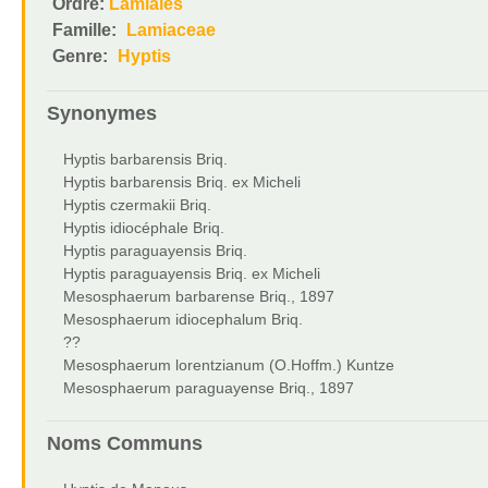
Ordre:
Lamiales
Famille:
Lamiaceae
Genre:
Hyptis
Synonymes
Hyptis barbarensis Briq.
Hyptis barbarensis Briq. ex Micheli
Hyptis czermakii Briq.
Hyptis idiocéphale Briq.
Hyptis paraguayensis Briq.
Hyptis paraguayensis Briq. ex Micheli
Mesosphaerum barbarense Briq., 1897
Mesosphaerum idiocephalum Briq.
??
Mesosphaerum lorentzianum (O.Hoffm.) Kuntze
Mesosphaerum paraguayense Briq., 1897
Noms Communs