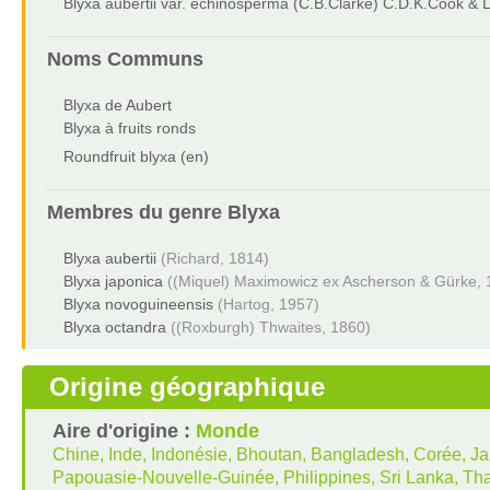
Blyxa aubertii var. echinosperma (C.B.Clarke) C.D.K.Cook & 
Noms Communs
Blyxa de Aubert
Blyxa à fruits ronds
Roundfruit blyxa (en)
Membres du genre
Blyxa
Blyxa aubertii
(Richard, 1814)
Blyxa japonica
((Miquel) Maximowicz ex Ascherson & Gürke, 
Blyxa novoguineensis
(Hartog, 1957)
Blyxa octandra
((Roxburgh) Thwaites, 1860)
Origine géographique
Aire d'origine :
Monde
Chine, Inde, Indonésie, Bhoutan, Bangladesh, Corée, 
Papouasie-Nouvelle-Guinée, Philippines, Sri Lanka, Th