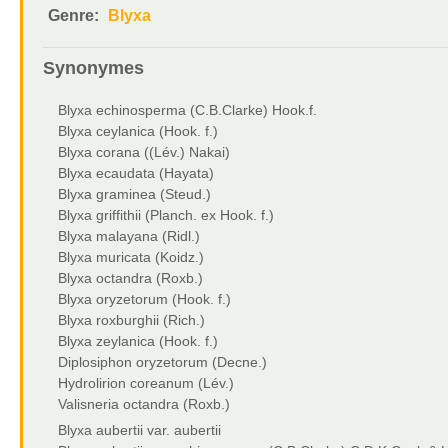
Genre:
Blyxa
Synonymes
Blyxa echinosperma (C.B.Clarke) Hook.f.
Blyxa ceylanica (Hook. f.)
Blyxa corana ((Lév.) Nakai)
Blyxa ecaudata (Hayata)
Blyxa graminea (Steud.)
Blyxa griffithii (Planch. ex Hook. f.)
Blyxa malayana (Ridl.)
Blyxa muricata (Koidz.)
Blyxa octandra (Roxb.)
Blyxa oryzetorum (Hook. f.)
Blyxa roxburghii (Rich.)
Blyxa zeylanica (Hook. f.)
Diplosiphon oryzetorum (Decne.)
Hydrolirion coreanum (Lév.)
Valisneria octandra (Roxb.)
Blyxa aubertii var. aubertii