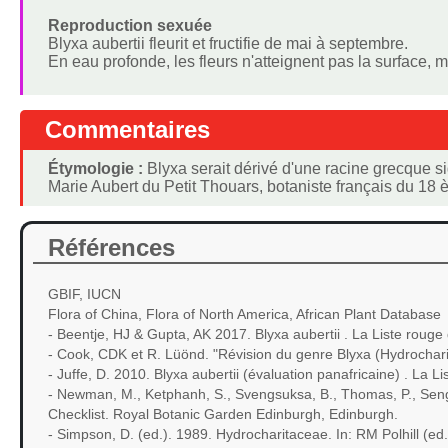
Reproduction sexuée
Blyxa aubertii fleurit et fructifie de mai à septembre.
En eau profonde, les fleurs n'atteignent pas la surface, 
Commentaires
Étymologie :
Blyxa serait dérivé d'une racine grecque sig
Marie Aubert du Petit Thouars, botaniste français du 18 
Références
GBIF, IUCN
Flora of China, Flora of North America, African Plant Database
- Beentje, HJ & Gupta, AK 2017. Blyxa aubertii . La Liste rou
- Cook, CDK et R. Lüönd. "Révision du genre Blyxa (Hydrochari
- Juffe, D. 2010. Blyxa aubertii (évaluation panafricaine) . L
- Newman, M., Ketphanh, S., Svengsuksa, B., Thomas, P., Seng
Checklist. Royal Botanic Garden Edinburgh, Edinburgh.
- Simpson, D. (ed.). 1989. Hydrocharitaceae. In: RM Polhill (ed