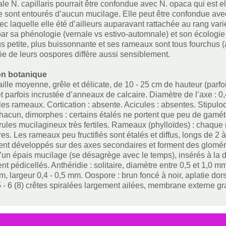
ale N. capillaris pourrait être confondue avec N. opaca qui est 
e sont entourés d’aucun mucilage. Elle peut être confondue avec
c laquelle elle été d’ailleurs auparavant rattachée au rang varié
ar sa phénologie (vernale vs estivo-automnale) et son écologie (
lus petite, plus buissonnante et ses rameaux sont tous fourchus (
e de leurs oospores diffère aussi sensiblement.
on botanique
ille moyenne, grêle et délicate, de 10 - 25 cm de hauteur (parfoi
t parfois incrustée d’anneaux de calcaire. Diamètre de l’axe : 0,4
les rameaux. Cortication : absente. Acicules : absentes. Stipulo
acun, dimorphes : certains étalés ne portent que peu de gamét
ules mucilagineux très fertiles. Rameaux (phylloïdes) : chaque r
res. Les rameaux peu fructifiés sont étalés et diffus, longs de 2 à
nt développés sur des axes secondaires et forment des glomérul
’un épais mucilage (se désagrège avec le temps), insérés à la di
t pédicellés. Anthéridie : solitaire, diamètre entre 0,5 et 1,0 
mm, largeur 0,4 - 0,5 mm. Oospore : brun foncé à noir, aplatie do
 - 6 (8) crêtes spiralées largement ailées, membrane externe gr