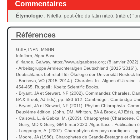
Commentaires
Étymologie :
Nitella, peut-être du latin niteō, (nitēre) "b
Références
GBIF, INPN, MNHN
Infoflora, AlgaeBase
d'Irlande, Galway. https://www.algaebase.org; (8 janvier 2022).
- Arbeitsgruppe Armleuchteralgen Deutschland (2015 '2016' )
Deutschlands Lehrstuhl für Ökologie der Universität Rostock Ed
- Borisova, VO (2015 '2014'). Charales. In : Algues d'Ukraine 
454-465. Ruggell : Koeltz Scientific Books.
- Bryant, JA et Stewart, NF (2002). Commandez Charales. Dans :
BA & Brook, AJ Eds), pp. 593-612. Cambridge : Cambridge Univ
- Bryant, JA et Stewart, NF (2011). Phylum Chlorophyta. Comman
Deuxième édition. (John, DM, Whitton, BA & Brook, AJ Eds), p
- Caisová, L. & Gabka, M. (2009). Charophytes (Characeae, Cha
- Guiry, MD & Guiry, GM 5 mai 2020. AlgaeBase . Publication é
- Langangen, A. (2007). Charophytes des pays nordiques . pp.
- Moore, JA (1986). Charophytes de Grande-Bretagne et d'Irland