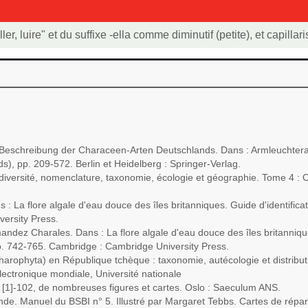
riller, luire" et du suffixe -ella comme diminutif (petite), et capill
. Beschreibung der Characeen-Arten Deutschlands. Dans : Armleuchte
s), pp. 209-572. Berlin et Heidelberg : Springer-Verlag.
: diversité, nomenclature, taxonomie, écologie et géographie. Tome 4 :
 La flore algale d'eau douce des îles britanniques. Guide d'identificat
ersity Press.
dez Charales. Dans : La flore algale d'eau douce des îles britanniques
p. 742-765. Cambridge : Cambridge University Press.
rophyta) en République tchèque : taxonomie, autécologie et distributi
lectronique mondiale, Université nationale
 [1]-102, de nombreuses figures et cartes. Oslo : Saeculum ANS.
e. Manuel du BSBI n° 5. Illustré par Margaret Tebbs. Cartes de répartit