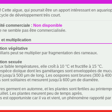
!
Cette algue, qui pourrait être un apport intéressant en aquariop
 cycle de développement très court.
lité commerciale :
Non disponible
e ne semble pas être commercialisée.
 et multiplication
ion végétative
illaris peut se multiplier par fragmentation des rameaux.
tion sexuée
 faible températures, elle croît à 10 °C et fructifie à 15 °C.
espèce dioïque dont les gamétanges sont enveloppées de mucus
ont jusqu'à 500 µm de long. Les oospores sont brunes (300 à 400
s sont solitaires et mesurent jusqu'à 600 µm de diamètre.
es germent en automne, et les plantes sont fertiles au printemps
 juillet. Les plantes meurent peu de temps après.
ris est opportuniste car il va et vient, un phénomène rapporté pa