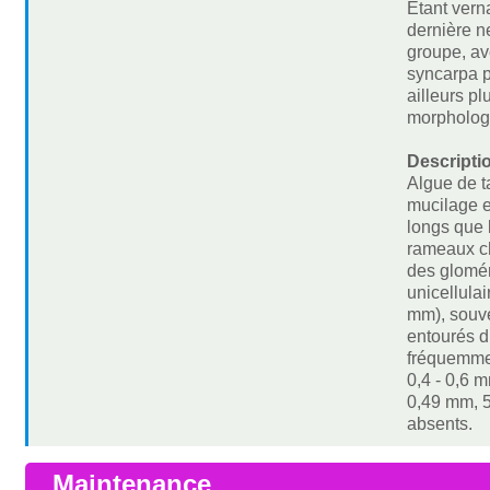
Etant vern
dernière n
groupe, ave
syncarpa p
ailleurs p
morphologi
Descripti
Algue de ta
mucilage e
longs que 
rameaux ch
des glomér
unicellulai
mm), souve
entourés d
fréquemmen
0,4 - 0,6 
0,49 mm, 5
absents.
Maintenance