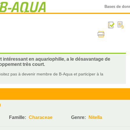
Bases de don
t intéressant en aquariophilie, a le désavantage de
loppement très court.
sitez pas à devenir membre de B-Aqua et participer à la
0
Famille:
Characeae
Genre:
Nitella