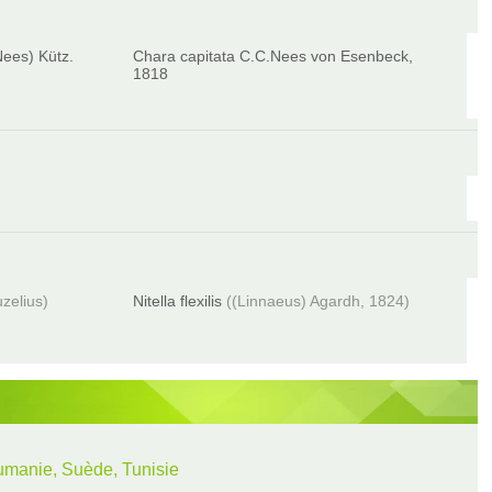
Nees) Kütz.
Chara capitata C.C.Nees von Esenbeck,
1818
zelius)
Nitella flexilis
((Linnaeus) Agardh, 1824)
umanie, Suède, Tunisie