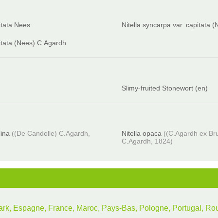
itata Nees.
Nitella syncarpa var. capitata (
pitata (Nees) C.Agardh
Slimy-fruited Stonewort (en)
lina
((De Candolle) C.Agardh,
Nitella opaca
((C.Agardh ex Bru
C.Agardh, 1824)
ark, Espagne, France, Maroc, Pays-Bas, Pologne, Portugal, Ro