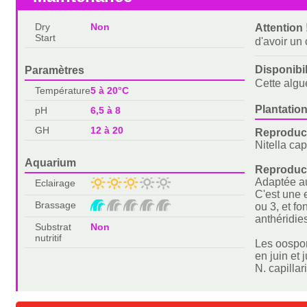
Dry
Non
Attention 
Start
d'avoir un
Disponibi
Paramètres
Cette algu
Température
5 à 20°C
Plantation
pH
6,5 à 8
GH
12 à 20
Reproduct
Nitella cap
Aquarium
Reproduc
Adaptée aux
Eclairage
C'est une 
Brassage
ou 3, et f
anthéridie
Substrat
Non
nutritif
Les oospor
en juin et
N. capilla