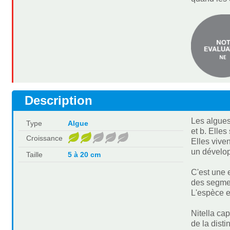
Description
Les algues
Type
Algue
et b. Elle
Croissance
Elles vive
un dévelop
Taille
5 à 20 cm
C'est une 
des segmen
L'espèce e
Nitella cap
de la dist