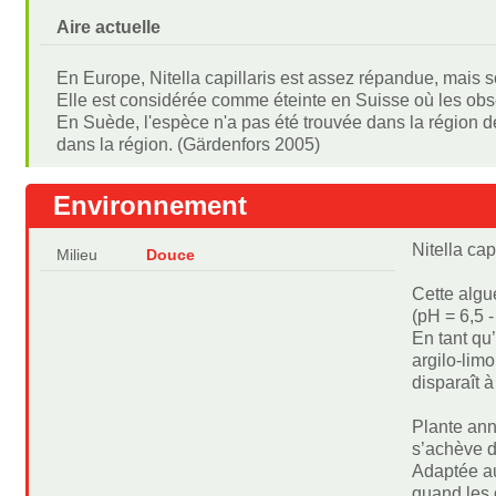
Aire actuelle
En Europe, Nitella capillaris est assez répandue, mais so
Elle est considérée comme éteinte en Suisse où les obser
En Suède, l'espèce n'a pas été trouvée dans la région de
dans la région. (Gärdenfors 2005)
Environnement
Nitella cap
Milieu
Douce
Cette algu
(pH = 6,5 
En tant qu
argilo-lim
disparaît à
Plante annu
s’achève d
Adaptée au
quand les 