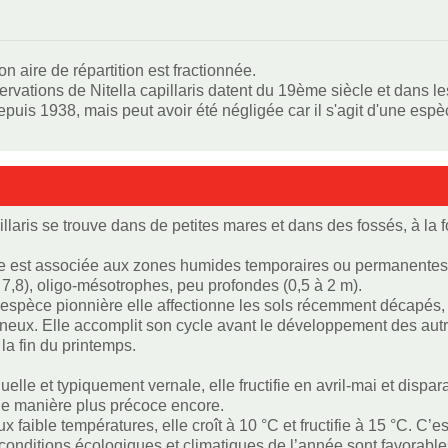
n aire de répartition est fractionnée.
vations de Nitella capillaris datent du 19ème siècle et dans les
puis 1938, mais peut avoir été négligée car il s'agit d'une espè
illaris se trouve dans de petites mares et dans des fossés, à la 
e est associée aux zones humides temporaires ou permanentes, 
- 7,8), oligo-mésotrophes, peu profondes (0,5 à 2 m).
’espèce pionnière elle affectionne les sols récemment décapés, 
oneux. Elle accomplit son cycle avant le développement des aut
 la fin du printemps.
elle et typiquement vernale, elle fructifie en avril-mai et dispar
e manière plus précoce encore.
x faible températures, elle croît à 10 °C et fructifie à 15 °C. C’
conditions écologiques et climatiques de l’année sont favorable