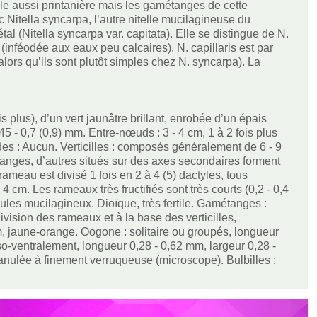
elle aussi printanière mais les gamétanges de cette
 Nitella syncarpa, l’autre nitelle mucilagineuse du
tal (Nitella syncarpa var. capitata). Elle se distingue de N.
inféodée aux eaux peu calcaires). N. capillaris est par
alors qu’ils sont plutôt simples chez N. syncarpa). La
s plus), d’un vert jaunâtre brillant, enrobée d’un épais
5 - 0,7 (0,9) mm. Entre-nœuds : 3 - 4 cm, 1 à 2 fois plus
des : Aucun. Verticilles : composés généralement de 6 - 9
anges, d’autres situés sur des axes secondaires forment
ameau est divisé 1 fois en 2 à 4 (5) dactyles, tous
 4 cm. Les rameaux très fructifiés sont très courts (0,2 - 0,4
es mucilagineux. Dioïque, très fertile. Gamétanges :
vision des rameaux et à la base des verticilles,
mm, jaune-orange. Oogone : solitaire ou groupés, longueur
rso-ventralement, longueur 0,28 - 0,62 mm, largeur 0,28 -
anulée à finement verruqueuse (microscope). Bulbilles :