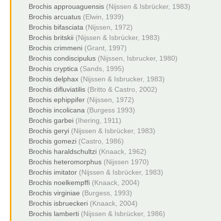
Brochis approuaguensis
(Nijssen & Isbrücker, 1983)
Brochis arcuatus
(Elwin, 1939)
Brochis bifasciata
(Nijssen, 1972)
Brochis britskii
(Nijssen & Isbrücker, 1983)
Brochis crimmeni
(Grant, 1997)
Brochis condiscipulus
(Nijssen, Isbrucker, 1980)
Brochis cryptica
(Sands, 1995)
Brochis delphax
(Nijssen & Isbrucker, 1983)
Brochis difluviatilis
(Britto & Castro, 2002)
Brochis ephippifer
(Nijssen, 1972)
Brochis incolicana
(Burgess 1993)
Brochis garbei
(Ihering, 1911)
Brochis geryi
(Nijssen & Isbrücker, 1983)
Brochis gomezi
(Castro, 1986)
Brochis haraldschultzi
(Knaack, 1962)
Brochis heteromorphus
(Nijssen 1970)
Brochis imitator
(Nijssen & Isbrücker, 1983)
Brochis noelkempffi
(Knaack, 2004)
Brochis virginiae
(Burgess, 1993)
Brochis isbrueckeri
(Knaack, 2004)
Brochis lamberti
(Nijssen & Isbrücker, 1986)