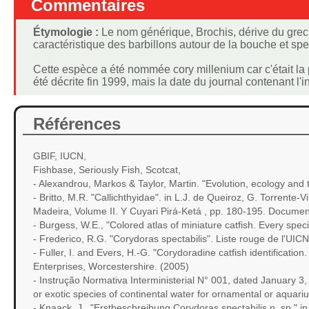
Commentaires
Étymologie :
Le nom générique, Brochis, dérive du grec β
caractéristique des barbillons autour de la bouche et spe
Cette espèce a été nommée cory millenium car c'était la 
été décrite fin 1999, mais la date du journal contenant l'i
Références
GBIF, IUCN,
Fishbase, Seriously Fish, Scotcat,
- Alexandrou, Markos & Taylor, Martin. "Evolution, ecology and
- Britto, M.R. "Callichthyidae". in L.J. de Queiroz, G. Torrente
Madeira, Volume II. Y Cuyari Pirá-Ketá , pp. 180-195. Document
- Burgess, W.E., "Colored atlas of miniature catfish. Every spec
- Frederico, R.G. "Corydoras spectabilis". Liste rouge de l'U
- Fuller, I. and Evers, H.-G. "Corydoradine catfish identificat
Enterprises, Worcestershire. (2005)
- Instrução Normativa Interministerial N° 001, dated January 3, 
or exotic species of continental water for ornamental or aquariu
- Knaack, J., "Erstbeschreibung Corydoras spectabilis n. sp." i