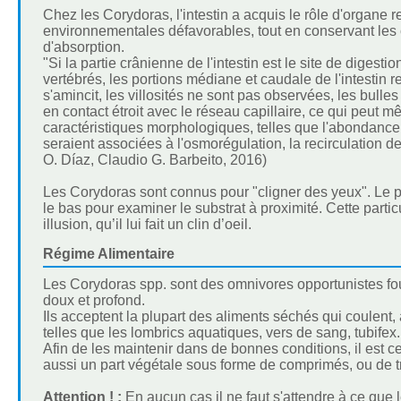
Chez les Corydoras, l'intestin a acquis le rôle d'organe
environnementales défavorables, tout en conservant les 
d'absorption.
"Si la partie crânienne de l'intestin est le site de digesti
vertébrés, les portions médiane et caudale de l'intestin 
s'amincit, les villosités ne sont pas observées, les bul
en contact étroit avec le réseau capillaire, ce qui peut m
caractéristiques morphologiques, telles que l'abondance 
seraient associées à l'osmorégulation, la recirculation de 
O. Díaz, Claudio G. Barbeito, 2016)
Les Corydoras sont connus pour "cligner des yeux". Le po
le bas pour examiner le substrat à proximité. Cette partic
illusion, qu’il lui fait un clin d’oeil.
Régime Alimentaire
Les Corydoras spp. sont des omnivores opportunistes foui
doux et profond.
Ils acceptent la plupart des aliments séchés qui coulent,
telles que les lombrics aquatiques, vers de sang, tubifex.
Afin de les maintenir dans de bonnes conditions, il est c
aussi un part végétale sous forme de comprimés, ou de t
Attention ! :
En aucun cas il ne faut s'attendre à ce que 