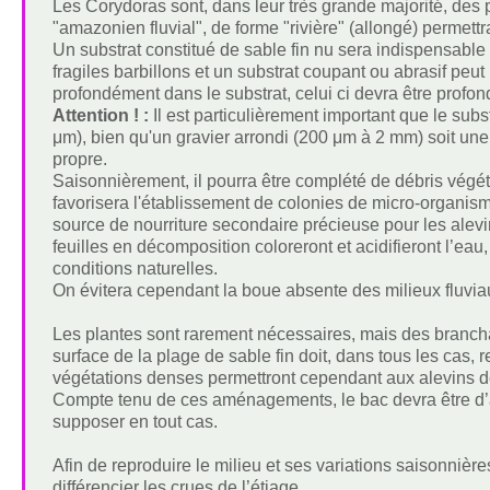
Les Corydoras sont, dans leur très grande majorité, des 
"amazonien fluvial", de forme "rivière" (allongé) permettr
Un substrat constitué de sable fin nu sera indispensable 
fragiles barbillons et un substrat coupant ou abrasif p
profondément dans le substrat, celui ci devra être profond 
Attention ! :
Il est particulièrement important que le subs
μm), bien qu'un gravier arrondi (200 μm à 2 mm) soit une 
propre.
Saisonnièrement, il pourra être complété de débris végéta
favorisera l'établissement de colonies de micro-organis
source de nourriture secondaire précieuse pour les alevin
feuilles en décomposition coloreront et acidifieront l’eau
conditions naturelles.
On évitera cependant la boue absente des milieux fluviau
Les plantes sont rarement nécessaires, mais des brancha
surface de la plage de sable fin doit, dans tous les cas,
végétations denses permettront cependant aux alevins de
Compte tenu de ces aménagements, le bac devra être d’as
supposer en tout cas.
Afin de reproduire le milieu et ses variations saisonnières
différencier les crues de l’étiage.