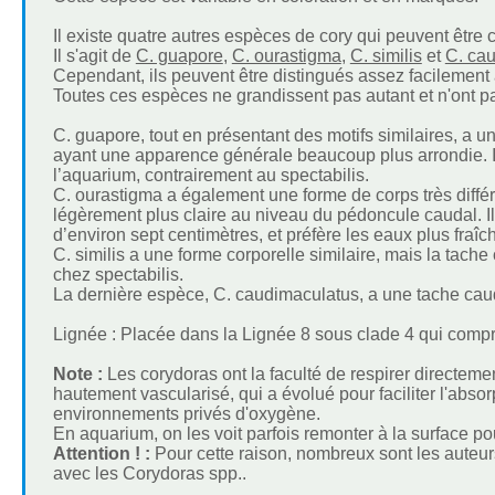
Il existe quatre autres espèces de cory qui peuvent être
Il s'agit de
C. guapore
,
C. ourastigma
,
C. similis
et
C. ca
Cependant, ils peuvent être distingués assez facilement 
Toutes ces espèces ne grandissent pas autant et n'ont pas
C. guapore, tout en présentant des motifs similaires, a u
ayant une apparence générale beaucoup plus arrondie. 
l’aquarium, contrairement au spectabilis.
C. ourastigma a également une forme de corps très diffé
légèrement plus claire au niveau du pédoncule caudal. Il
d’environ sept centimètres, et préfère les eaux plus fraîc
C. similis a une forme corporelle similaire, mais la tache
chez spectabilis.
La dernière espèce, C. caudimaculatus, a une tache cau
Lignée : Placée dans la Lignée 8 sous clade 4 qui comp
Note :
Les corydoras ont la faculté de respirer directement
hautement vascularisé, qui a évolué pour faciliter l'abso
environnements privés d'oxygène.
En aquarium, on les voit parfois remonter à la surface pou
Attention ! :
Pour cette raison, nombreux sont les auteurs
avec les Corydoras spp..