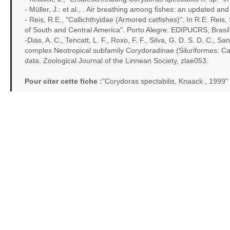
- Müller, J.: et al., . Air breathing among fishes: an updated an
- Reis, R.E., "Callichthyidae (Armored catfishes)". In R.E. Reis,
of South and Central America". Porto Alegre: EDIPUCRS, Brasil
-Dias, A. C., Tencatt, L. F., Roxo, F. F., Silva, G. D. S. D. C., S
complex Neotropical subfamily Corydoradinae (Siluriformes: Cal
data. Zoological Journal of the Linnean Society, zlae053.
Pour citer cette fiche :
"Corydoras spectabilis, Knaack , 1999