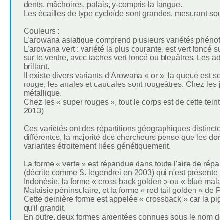
dents, mâchoires, palais, y-compris la langue.
Les écailles de type cycloïde sont grandes, mesurant sou
Couleurs :
L’arowana asiatique comprend plusieurs variétés phénotyp
L’arowana vert : variété la plus courante, est vert foncé s
sur le ventre, avec taches vert foncé ou bleuâtres. Les adu
brillant.
Il existe divers variants d’Arowana « or », la queue est
rouge, les anales et caudales sont rougeâtres. Chez les 
métallique.
Chez les « super rouges », tout le corps est de cette tein
2013)
Ces variétés ont des répartitions géographiques distinc
différentes, la majorité des chercheurs pense que les do
variantes étroitement liées génétiquement.
La forme « verte » est répandue dans toute l'aire de répa
(décrite comme S. legendrei en 2003) qui n'est présente 
Indonésie, la forme « cross back golden » ou « blue mala
Malaisie péninsulaire, et la forme « red tail golden » 
Cette dernière forme est appelée « crossback » car la pig
qu'il grandit.
En outre, deux formes argentées connues sous le nom de 