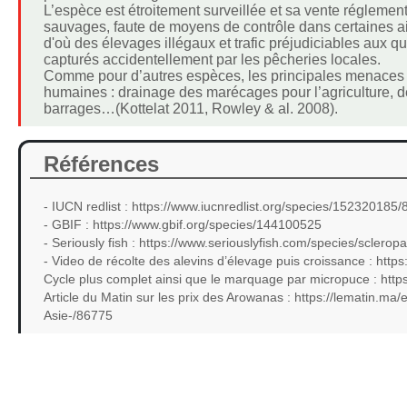
L’espèce est étroitement surveillée et sa vente réglemen
sauvages, faute de moyens de contrôle dans certaines air
d'où des élevages illégaux et trafic préjudiciables aux
capturés accidentellement par les pêcheries locales.
Comme pour d’autres espèces, les principales menaces re
humaines : drainage des marécages pour l’agriculture, déf
barrages…(Kottelat 2011, Rowley & al. 2008).
Références
- IUCN redlist : https://www.iucnredlist.org/species/1523201
- GBIF : https://www.gbif.org/species/144100525
- Seriously fish : https://www.seriouslyfish.com/species/sclero
- Video de récolte des alevins d’élevage puis croissance : 
Cycle plus complet ainsi que le marquage par micropuce : h
Article du Matin sur les prix des Arowanas : https://lematin.m
Asie-/86775