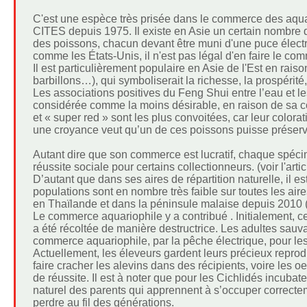
C'est une espèce très prisée dans le commerce des aquari
CITES depuis 1975. Il existe en Asie un certain nombre 
des poissons, chacun devant être muni d'une puce élect
comme les États-Unis, il n'est pas légal d'en faire le co
Il est particulièrement populaire en Asie de l'Est en rai
barbillons…), qui symboliserait la richesse, la prospérité,
Les associations positives du Feng Shui entre l’eau et le
considérée comme la moins désirable, en raison de sa col
et « super red » sont les plus convoitées, car leur colora
une croyance veut qu’un de ces poissons puisse préserve
Autant dire que son commerce est lucratif, chaque spécim
réussite sociale pour certains collectionneurs. (voir l'art
D’autant que dans ses aires de répartition naturelle, il e
populations sont en nombre très faible sur toutes les ai
en Thaïlande et dans la péninsule malaise depuis 2010
Le commerce aquariophile y a contribué . Initialement, cet
a été récoltée de manière destructrice. Les adultes sauv
commerce aquariophile, par la pêche électrique, pour les
Actuellement, les éleveurs gardent leurs précieux reprodu
faire cracher les alevins dans des récipients, voire les oe
de réussite. Il est à noter que pour les Cichlidés incuba
naturel des parents qui apprennent à s’occuper correctem
perdre au fil des générations.