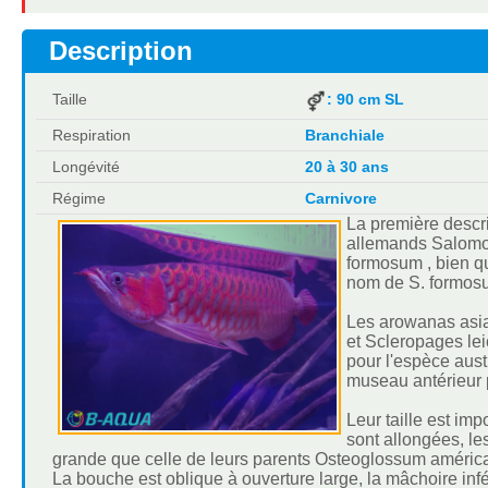
Description
Taille
: 90 cm SL
Respiration
Branchiale
Longévité
20 à 30 ans
Régime
Carnivore
La première descri
allemands Salomon
formosum , bien qu
nom de S. formosu
Les arowanas asia
et Scleropages lei
pour l'espèce aust
museau antérieur 
Leur taille est im
sont allongées, le
grande que celle de leurs parents Osteoglossum américa
La bouche est oblique à ouverture large, la mâchoire in