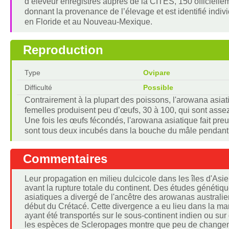
d’éleveur enregistrés auprès de la CITES, 150 officiell
donnant la provenance de l’élevage et est identifié indiv
en Floride et au Nouveau-Mexique.
Reproduction
Type
Ovipare
Difficulté
Possible
Contrairement à la plupart des poissons, l'arowana asiati
femelles produisent peu d’œufs, 30 à 100, qui sont assez
Une fois les œufs fécondés, l'arowana asiatique fait pre
sont tous deux incubés dans la bouche du mâle pendant 30
Commentaires
Leur propagation en milieu dulcicole dans les îles d'Asi
avant la rupture totale du continent. Des études génétiq
asiatiques a divergé de l'ancêtre des arowanas australiens,
début du Crétacé. Cette divergence a eu lieu dans la m
ayant été transportés sur le sous-continent indien ou sur
les espèces de Scleropages montre que peu de changeme