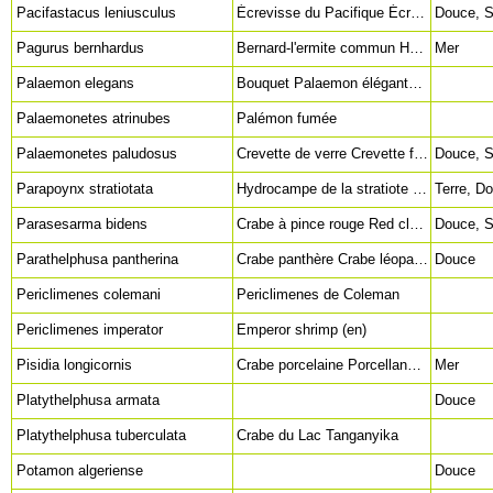
Pacifastacus leniusculus
Écrevisse du Pacifique Écrevisse de Californie Écrevisse signal Signal Crayfish (en) Columbia River Signal Crayfish (en)
Pagurus bernhardus
Bernard-l'ermite commun Hermit Crab (en)
Mer
Palaemon elegans
Bouquet Palaemon élégante Rockpool shrimp (en)
Palaemonetes atrinubes
Palémon fumée
Palaemonetes paludosus
Crevette de verre Crevette fantôme américaine Glass shrimp (en) Ghost shrimp (en)
Parapoynx stratiotata
Hydrocampe de la stratiote Ringed China-mark (en)
Terre, D
Parasesarma bidens
Crabe à pince rouge Red claw crab (en)
Parathelphusa pantherina
Crabe panthère Crabe léopard Panther Crab (en)
Douce
Periclimenes colemani
Periclimenes de Coleman
Periclimenes imperator
Emperor shrimp (en)
Pisidia longicornis
Crabe porcelaine Porcellane à longues pinces Long-clawed Porcelain Crab (en)
Mer
Platythelphusa armata
Douce
Platythelphusa tuberculata
Crabe du Lac Tanganyika
Potamon algeriense
Douce