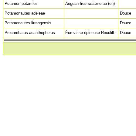
Potamon potamios
Aegean freshwater crab (en)
Potamonautes adeleae
Douce
Potamonautes lirrangensis
Douce
Procambarus acanthophorus
Écrevisse épineuse Reculilla (esp)
Douce