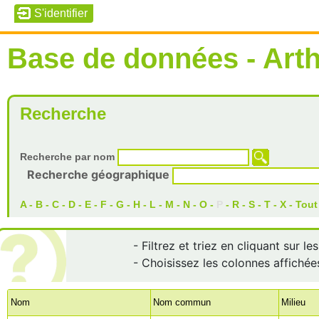
Base de données - Art
Recherche
Recherche par nom
Recherche géographique
A
-
B
-
C
-
D
-
E
-
F
-
G
-
H
-
L
-
M
-
N
-
O
-
P
-
R
-
S
-
T
-
X
-
Tout
- Filtrez et triez en cliquant sur l
- Choisissez les colonnes affichée
Nom
Nom commun
Milieu