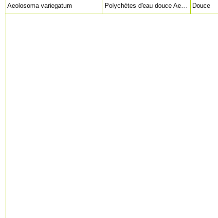
Aeolosoma variegatum
Polychètes d'eau douce Aeolosome variable suction-feeding worms (en)
Douce