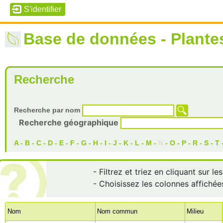
Base de données - Plante
Recherche
Recherche par nom
Recherche géographique
A
-
B
-
C
-
D
-
E
-
F
-
G
-
H
-
I
-
J
-
K
-
L
-
M
-
N
-
O
-
P
-
R
-
S
-
T
- Filtrez et triez en cliquant sur l
- Choisissez les colonnes affichée
Nom
Nom commun
Milieu