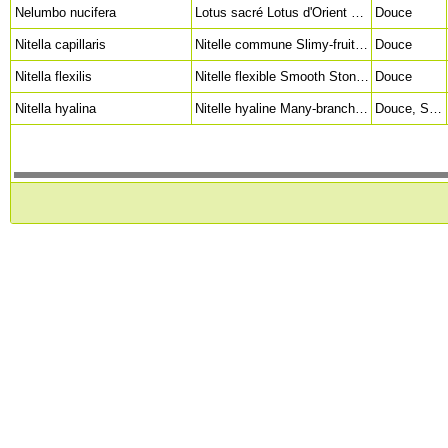
Nelumbo nucifera
Lotus sacré Lotus d'Orient Lotus des Indes Lotus Magnolia Fève d'Egypte East Indian lotus (en)
Douce
Nitella capillaris
Nitelle commune Slimy-fruited Stonewort (en)
Douce
Nitella flexilis
Nitelle flexible Smooth Stonewort (en)
Douce
Nitella hyalina
Nitelle hyaline Many-branched Stonewort (en)
Douce, Saumâtre