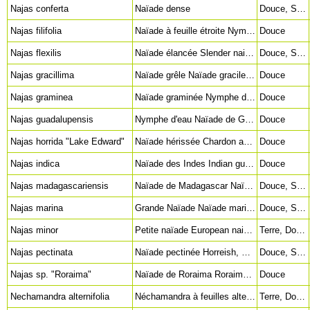
Najas conferta
Naïade dense
Douce, Saumâtre
Najas filifolia
Naïade à feuille étroite Nymphe à feuilles d'aiguilles Needleleaf waternymph (en)
Douce
Najas flexilis
Naïade élancée Slender naiad (en) Nodding waternymph (en)
Douce, Saumâtre
Najas gracillima
Naïade grêle Naïade gracile Thread-like naiad (en) Slender waternymph (en)
Douce
Najas graminea
Naïade graminée Nymphe des rizières Ricefield Waternymph (en) Grassy naiad (en)
Douce
Najas guadalupensis
Nymphe d'eau Naïade de Guadeloupe Najade de Guadeloupe Common Water Nymph (en) Southern Water Nymph (en) Guadalupe waternymph (en) Guppy Grass (en)
Douce
Najas horrida "Lake Edward"
Naïade hérissée Chardon aquatique Naïade du lac Édouard Najas marina "Lake Edward" Shelbika (arabe) Saw-weed (en)
Douce
Najas indica
Naïade des Indes Indian guppy grass (en) Indian Waternymph (en)
Douce
Najas madagascariensis
Naïade de Madagascar Naïade malgache
Douce, Saumâtre
Najas marina
Grande Naïade Naïade marine Naïade majeure Chardon d'eau Holly-leaved Naiad (en) Spiny naiad (en)
Douce, Saumâtre
Najas minor
Petite naïade European naiad (en) Brittle Naiad (en)
Terre, Douce
Najas pectinata
Naïade pectinée Horreish, Shelbika (ara)
Douce, Saumâtre
Najas sp. "Roraima"
Naïade de Roraima Roraima naiad (en)
Douce
Nechamandra alternifolia
Néchamandra à feuilles alternes Néchamandra à feuilles étroites Indian Oxygen-Weed (en) Blyxa vietii (err.) Blyxa cf. vietii (err.) Blyxa sp. "Vietnam" (err.)
Terre, Douce