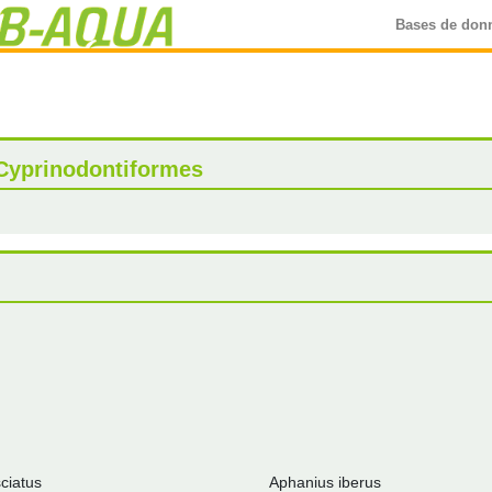
Bases de don
Cyprinodontiformes
ciatus
Aphanius iberus