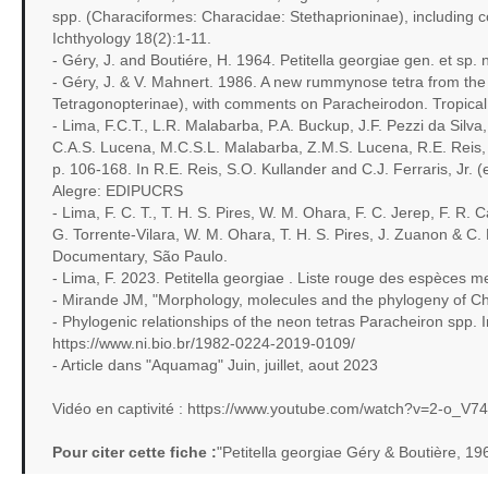
spp. (Characiformes: Characidae: Stethaprioninae), including
Ichthyology 18(2):1-11.
- Géry, J. and Boutiére, H. 1964. Petitella georgiae gen. et sp. 
- Géry, J. & V. Mahnert. 1986. A new rummynose tetra from the
Tetragonopterinae), with comments on Paracheirodon. Tropical 
- Lima, F.C.T., L.R. Malabarba, P.A. Buckup, J.F. Pezzi da Silva
C.A.S. Lucena, M.C.S.L. Malabarba, Z.M.S. Lucena, R.E. Reis, 
p. 106-168. In R.E. Reis, S.O. Kullander and C.J. Ferraris, Jr.
Alegre: EDIPUCRS
- Lima, F. C. T., T. H. S. Pires, W. M. Ohara, F. C. Jerep, F. R.
G. Torrente-Vilara, W. M. Ohara, T. H. S. Pires, J. Zuanon & C. 
Documentary, São Paulo.
- Lima, F. 2023. Petitella georgiae . Liste rouge des espèces
- Mirande JM, "Morphology, molecules and the phylogeny of Ch
- Phylogenic relationships of the neon tetras Paracheiron spp
https://www.ni.bio.br/1982-0224-2019-0109/
- Article dans "Aquamag" Juin, juillet, aout 2023
Vidéo en captivité : https://www.youtube.com/watch?v=2-o_V7
Pour citer cette fiche :
"Petitella georgiae Géry & Boutière, 1