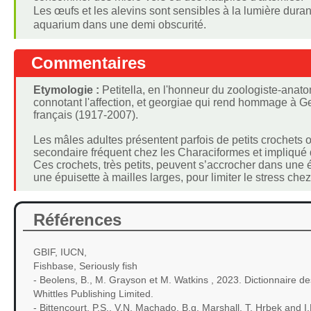
Les œufs et les alevins sont sensibles à la lumière durant
aquarium dans une demi obscurité.
Commentaires
Etymologie :
Petitella, en l'honneur du zoologiste-anato
connotant l'affection, et georgiae qui rend hommage à G
français (1917-2007).
Les mâles adultes présentent parfois de petits crochets 
secondaire fréquent chez les Characiformes et impliqué d
Ces crochets, très petits, peuvent s’accrocher dans une ép
une épuisette à mailles larges, pour limiter le stress chez
Références
GBIF, IUCN,
Fishbase, Seriously fish
- Beolens, B., M. Grayson et M. Watkins , 2023. Dictionnaire
Whittles Publishing Limited.
- Bittencourt, P.S., V.N. Machado, B.g. Marshall, T. Hrbek and I