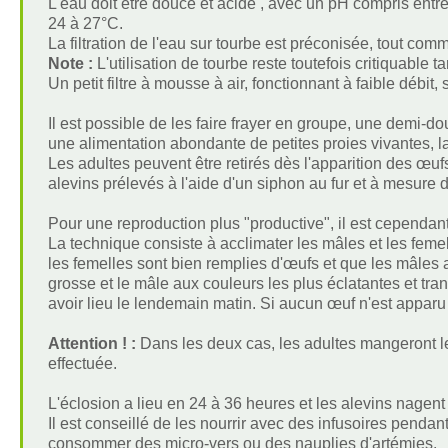
L'eau doit être douce et acide , avec un pH compris entre
24 à 27°C.
La filtration de l'eau sur tourbe est préconisée, tout com
Note :
L'utilisation de tourbe reste toutefois critiquable
Un petit filtre à mousse à air, fonctionnant à faible débit, suf
Il est possible de les faire frayer en groupe, une demi-
une alimentation abondante de petites proies vivantes, 
Les adultes peuvent être retirés dès l'apparition des œu
alevins prélevés à l'aide d'un siphon au fur et à mesure d
Pour une reproduction plus "productive", il est cependant
La technique consiste à acclimater les mâles et les feme
les femelles sont bien remplies d'œufs et que les mâles a
grosse et le mâle aux couleurs les plus éclatantes et tra
avoir lieu le lendemain matin. Si aucun œuf n'est apparu 
Attention ! :
Dans les deux cas, les adultes mangeront les
effectuée.
L'éclosion a lieu en 24 à 36 heures et les alevins nagent l
Il est conseillé de les nourrir avec des infusoires pendan
consommer des micro-vers ou des nauplies d'artémies.