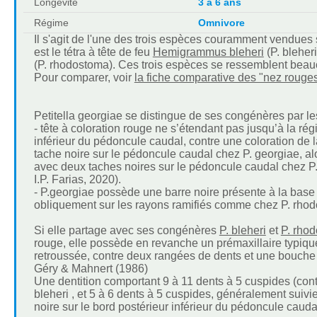
Longévité
3 à 6 ans
Régime
Omnivore
Il s'agit de l'une des trois espèces couramment vendues
est le tétra à tête de feu
Hemigrammus bleheri
(P. bleheri
(P. rhodostoma). Ces trois espèces se ressemblent beauc
Pour comparer, voir
la fiche comparative des "nez rouge
Petitella georgiae se distingue de ses congénères par le
- tête à coloration rouge ne s’étendant pas jusqu’à la ré
inférieur du pédoncule caudal, contre une coloration de 
tache noire sur le pédoncule caudal chez P. georgiae, alo
avec deux taches noires sur le pédoncule caudal chez P. 
I.P. Farias, 2020).
- P.georgiae possède une barre noire présente à la base 
obliquement sur les rayons ramifiés comme chez P. rhod
Si elle partage avec ses congénères
P. bleheri
et
P. rho
rouge, elle possède en revanche un prémaxillaire typiq
retroussée, contre deux rangées de dents et une bouche 
Géry & Mahnert (1986)
Une dentition comportant 9 à 11 dents à 5 cuspides (cont
bleheri , et 5 à 6 dents à 5 cuspides, généralement suiv
noire sur le bord postérieur inférieur du pédoncule cauda