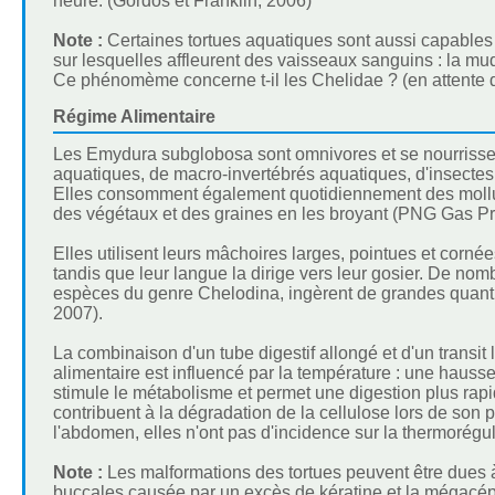
heure. (Gordos et Franklin, 2006)
Note :
Certaines tortues aquatiques sont aussi capables 
sur lesquelles affleurent des vaisseaux sanguins : la mu
Ce phénomème concerne t-il les Chelidae ? (en attente d
Régime Alimentaire
Les Emydura subglobosa sont omnivores et se nourrissen
aquatiques, de macro-invertébrés aquatiques, d'insectes 
Elles consomment également quotidiennement des mollus
des végétaux et des graines en les broyant (PNG Gas Pro
Elles utilisent leurs mâchoires larges, pointues et cornée
tandis que leur langue la dirige vers leur gosier. De no
espèces du genre Chelodina, ingèrent de grandes quantit
2007).
La combinaison d'un tube digestif allongé et d'un transit
alimentaire est influencé par la température : une hauss
stimule le métabolisme et permet une digestion plus ra
contribuent à la dégradation de la cellulose lors de son 
l'abdomen, elles n'ont pas d'incidence sur la thermorégul
Note :
Les malformations des tortues peuvent être dues à
buccales causée par un excès de kératine et la mégacéph