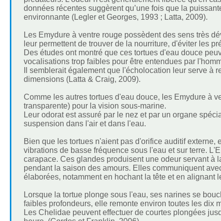
données récentes suggèrent qu’une fois que la puissante 
environnante (Legler et Georges, 1993 ; Latta, 2009).
Les Emydure à ventre rouge possèdent des sens très dév
leur permettent de trouver de la nourriture, d'éviter les 
Des études ont montré que ces tortues d'eau douce peu
vocalisations trop faibles pour être entendues par l'hom
Il semblerait également que l'écholocation leur serve à r
dimensions (Latta & Craig, 2009).
Comme les autres tortues d'eau douce, les Emydure à ve
transparente) pour la vision sous-marine.
Leur odorat est assuré par le nez et par un organe spécia
suspension dans l'air et dans l'eau.
Bien que les tortues n'aient pas d'orifice auditif extern
vibrations de basse fréquence sous l'eau et sur terre. 
carapace. Ces glandes produisent une odeur servant à la
pendant la saison des amours. Elles communiquent avec l
élaborées, notamment en hochant la tête et en alignant l
Lorsque la tortue plonge sous l'eau, ses narines se bouc
faibles profondeurs, elle remonte environ toutes les dix m
Les Chelidae peuvent effectuer de courtes plongées jus