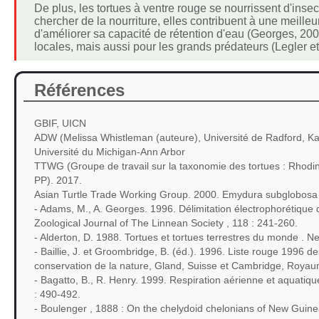
De plus, les tortues à ventre rouge se nourrissent d'insec
chercher de la nourriture, elles contribuent à une meilleur
d'améliorer sa capacité de rétention d'eau (Georges, 200
locales, mais aussi pour les grands prédateurs (Legler e
Références
GBIF, UICN
ADW (Melissa Whistleman (auteure), Université de Radford, Kar
Université du Michigan-Ann Arbor
TTWG (Groupe de travail sur la taxonomie des tortues : Rhodin, A
PP). 2017.
Asian Turtle Trade Working Group. 2000. Emydura subglobosa
- Adams, M., A. Georges. 1996. Délimitation électrophorétique d
Zoological Journal of The Linnean Society , 118 : 241-260.
- Alderton, D. 1988. Tortues et tortues terrestres du monde . Ne
- Baillie, J. et Groombridge, B. (éd.). 1996. Liste rouge 1996 
conservation de la nature, Gland, Suisse et Cambridge, Royau
- Bagatto, B., R. Henry. 1999. Respiration aérienne et aquatiqu
: 490-492.
- Boulenger , 1888 : On the chelydoid chelonians of New Guinea.