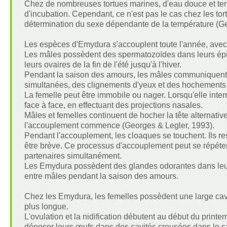
Chez de nombreuses tortues marines, d'eau douce et terre
d'incubation. Cependant, ce n'est pas le cas chez les tor
détermination du sexe dépendante de la température (Ge
Les espèces d'Emydura s'accouplent toute l'année, avec d
Les mâles possèdent des spermatozoïdes dans leurs ép
leurs ovaires de la fin de l'été jusqu'à l'hiver.
Pendant la saison des amours, les mâles communiquent 
simultanées, des clignements d'yeux et des hochements 
La femelle peut être immobile ou nager. Lorsqu'elle inter
face à face, en effectuant des projections nasales.
Mâles et femelles continuent de hocher la tête alternati
l'accouplement commence (Georges & Legler, 1993).
Pendant l'accouplement, les cloaques se touchent. Ils r
être brève. Ce processus d'accouplement peut se répéter 
partenaires simultanément.
Les Emydura possèdent des glandes odorantes dans leur 
entre mâles pendant la saison des amours.
Chez les Emydura, les femelles possèdent une large cavi
plus longue.
L'ovulation et la nidification débutent au début du printem
déposer leurs œufs dans des cavités creusées dans le sa