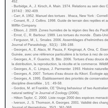
452.
- Burbidge, A., J. Kirsch, A. Main. 1974. Relations au sein des 
1974/2 : 392-409.
- Carr, A. 1952. Manuel des tortues . Ithaca, New York : Cornell
- Conant, R., J. Collins. 1998. Guide de terrain des reptiles e
Mifflin Company.
- Ellison, J. 2009. Zones humides de la région des îles du Paci
- Ernst, C., R. Barbour. 1989. Les tortues du monde . États-Unis
- Ferguson, M., L. Smales. 2006. Assemblages d'helminthes de 
Journal of Parasitology , 92(1) : 186-188.
- Georges, A., E. Alacs, M. Pauza, F. Kinginapi, A. Ona, C. Ei
Guinée, avec une référence particulière à la tortue à nez de co
- Georges, A., F. Guarino, B. Bito. 2006. Tortues d'eau douce d
la distribution, la reproduction, la récolte et le commerce. Wildl
- Georges, A., C. Limpus, J. Parmenter. 1993. Histoire naturelle
- Georges, A. 2007. Tortues d'eau douce du Kikori. Écologie app
- Georges, A. 1995. Établissement des priorités de conservatio
discipline diversifiée , 1/1 : 49-58.
- Gordos, M. et Franklin, CE "Diving behaviour of two Australia
natural setting" in Journal of Zoology (2006).
- Hilton-Taylor, C. 2000. Liste rouge 2000 des espèces menac
- Iverson, J., S. Thomson, A. Georges. 2001. Validité des cha
Journal of Herpetology , 35/3 : 361-368.