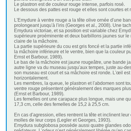
Le plastron est de couleur rouge intense, parfois rosé.
Le dessous des pattes est rouge et elles sont courtes et m
L'Emydure à ventre rouge a la tête olive ornée d'une band
prolongeant jusqu'à l'iris (Georges et al., 2008). Une tac
Emydura victoriae, et sa position est variable chez Em
supérieure proéminente et deux barbillons jaunes sur le 
claire de la mâchoire.
La partie supérieure du cou est gris foncé et la partie inf
la mâchoire inférieure et le ventre, bien que la couleur p
Ernst et Barbour, 1989).
Le bas de la mâchoire est jaune rougeâtre, une bande ja
autre ligne va du museau jusqu'aux tempes, juste au-des
son museau est court et sa mâchoire est ronde. L'œil est j
horizontalement.
Les membres, la queue, le plastron et l'abdomen sont t
ventre rouge présentent généralement des marques plus v
(Ernst et Barbour, 1989).
Les femelles ont une carapace plus longue, mais une qu
17,3 cm, celle des femelles de 15,2 à 25,5 cm.
En cas d'agression, elles rentrent la tête et inclinent le
molles de leur corps (Legler et Georges, 1993).
Emydura subglobosa possède aussi quatre glandes odori
prédateurs. L'odeur n'est généralement libérée qu'en cas