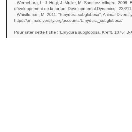
- Werneburg, I., J. Hugi, J. Muller, M. Sanchez-Villagra. 200
développement de la tortue. Developmental Dynamics , 238/11
- Whistleman, M. 2011. "Emydura subglobosa", Animal Diversit
https://animaldiversity.org/accounts/Emydura_subglobosa/
Pour citer cette fiche :
"Emydura subglobosa, Krefft, 1876" B-