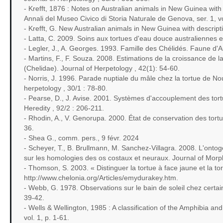
- Krefft, 1876 : Notes on Australian animals in New Guinea wit
Annali del Museo Civico di Storia Naturale de Genova, ser. 1, vo
- Krefft, G. New Australian animals in New Guinea with descript
- Latta, C. 2009. Soins aux tortues d'eau douce australiennes en
- Legler, J., A. Georges. 1993. Famille des Chélidés. Faune d'Au
- Martins, F., F. Souza. 2008. Estimations de la croissance de 
(Chelidae). Journal of Herpetology , 42(1): 54-60.
- Norris, J. 1996. Parade nuptiale du mâle chez la tortue de N
herpetology , 30/1 : 78-80.
- Pearse, D., J. Avise. 2001. Systèmes d'accouplement des tor
Heredity , 92/2 : 206-211.
- Rhodin, A., V. Genorupa. 2000. État de conservation des tort
36.
- Shea G., comm. pers., 9 févr. 2024
- Scheyer, T., B. Brullmann, M. Sanchez-Villagra. 2008. L'ontog
sur les homologies des os costaux et neuraux. Journal of Morp
- Thomson, S. 2003. « Distinguer la tortue à face jaune et la to
http://www.chelonia.org/Articles/emydurakey.htm.
- Webb, G. 1978. Observations sur le bain de soleil chez certai
39-42.
- Wells & Wellington, 1985 : A classification of the Amphibia and
vol. 1, p. 1-61.