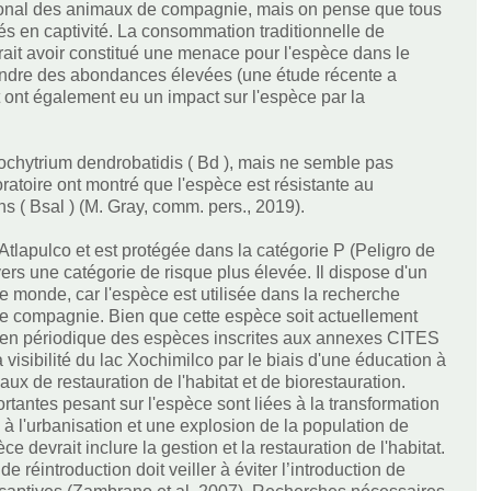
ional des animaux de compagnie, mais on pense que tous
és en captivité. La consommation traditionnelle de
rait avoir constitué une menace pour l'espèce dans le
teindre des abondances élevées (une étude récente a
 et ont également eu un impact sur l'espèce par la
ochytrium dendrobatidis ( Bd ), mais ne semble pas
oratoire ont montré que l'espèce est résistante au
 ( Bsal ) (M. Gray, comm. pers., 2019).
tlapulco et est protégée dans la catégorie P (Peligro de
ers une catégorie de risque plus élevée. Il dispose d'un
 le monde, car l'espèce est utilisée dans la recherche
e compagnie. Bien que cette espèce soit actuellement
examen périodique des espèces inscrites aux annexes CITES
 visibilité du lac Xochimilco par le biais d'une éducation à
aux de restauration de l'habitat et de biorestauration.
antes pesant sur l'espèce sont liées à la transformation
e à l'urbanisation et une explosion de la population de
e devrait inclure la gestion et la restauration de l'habitat.
e réintroduction doit veiller à éviter l’introduction de