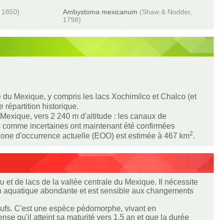
, 1850)
Ambystoma mexicanum
(Shaw & Nodder,
1798)
e du Mexique, y compris les lacs Xochimilco et Chalco (et
répartition historique.
Mexique, vers 2 240 m d'altitude : les canaux de
s comme incertaines ont maintenant été confirmées
2
 zone d'occurrence actuelle (EOO) est estimée à 467 km
.
t de lacs de la vallée centrale du Mexique. Il nécessite
ion aquatique abondante et est sensible aux changements
œufs. C'est une espèce pédomorphe, vivant en
 qu'il atteint sa maturité vers 1,5 an et que la durée