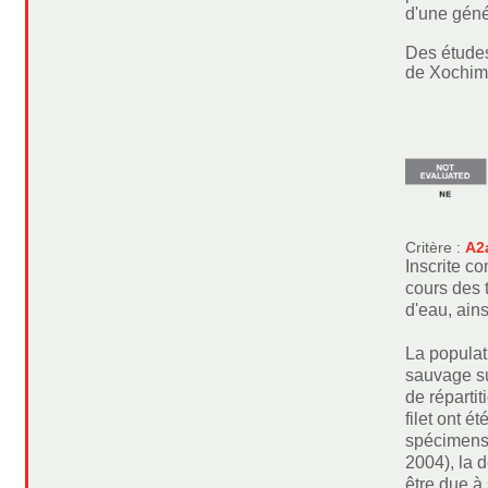
d'une géné
Des études
de Xochimi
Critère :
A2
Inscrite c
cours des 
d'eau, ain
La populat
sauvage sur
de réparti
filet ont 
spécimens 
2004), la 
être due à