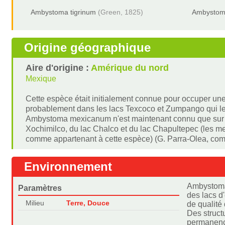
Ambystoma tigrinum
(Green, 1825)
Ambystoma
Origine géographique
Aire d'origine :
Amérique du nord
Mexique
Cette espèce était initialement connue pour occuper une
probablement dans les lacs Texcoco et Zumpango qui les r
Ambystoma mexicanum n'est maintenant connu que sur troi
Xochimilco, du lac Chalco et du lac Chapultepec (les 
comme appartenant à cette espèce) (G. Parra-Olea, comm
Environnement
Ambystoma 
Paramètres
des lacs d
Milieu
Terre, Douce
de qualité 
Des struct
permanence