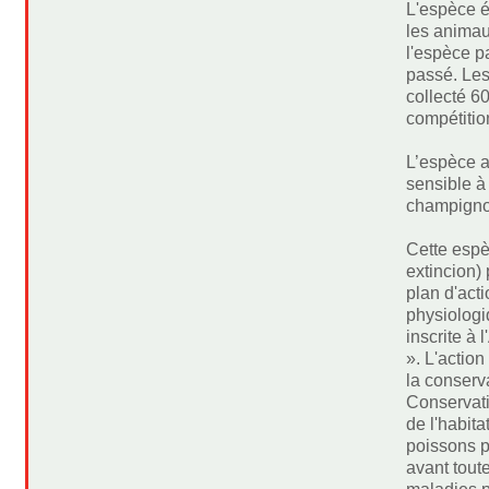
L'espèce é
les animau
l'espèce p
passé. Les
collecté 60
compétition
L’espèce a
sensible à 
champignon
Cette espè
extincion)
plan d'act
physiologi
inscrite à
». L'actio
la conserva
Conservati
de l'habit
poissons pr
avant toute