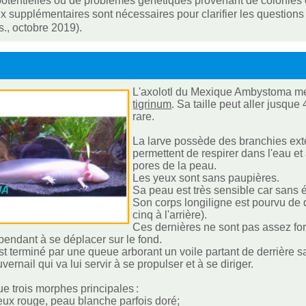
otentielles ou de problèmes génétiques provenant de colonies
x supplémentaires sont nécessaires pour clarifier les questions
., octobre 2019).
L'axolotl du Mexique Ambystoma me
tigrinum
. Sa taille peut aller jusq
rare.
La larve possède des branchies ext
permettent de respirer dans l'eau e
pores de la peau.
Les yeux sont sans paupières.
Sa peau est très sensible car sans éc
Son corps longiligne est pourvu de qu
cinq à l'arrière).
Ces dernières ne sont pas assez fort
pendant à se déplacer sur le fond.
st terminé par une queue arborant un voile partant de derrière sa
ernail qui va lui servir à se propulser et à se diriger.
ue trois morphes principales :
yeux rouge, peau blanche parfois doré;