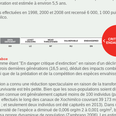
ration est estimée à environ 5,5 ans.
 effectuées en 1998, 2000 et 2008 ont recensé 6 000, 1 000 puis
lco.
abce
omme étant "En danger critique d'extinction" en raison d'un décl
trois dernières générations (16,5 ans), déduit des impacts combin
si que de la prédation et de la compétition des espèces envahis
ion a connu une réduction spectaculaire en raison de la transfor
vivante est très petite. Bien que les sous-populations soient dif
tion connue ont généralement capturé moins de 100 individus (p
été effectués le long des canaux de Xochimilco couvrant 39 173 m
; et seulement deux individus ont été capturés en 2013). Dans
2
densité de l'espèce a diminué de 0,006 org/m 2 à 0,001 org/m
, 
 sa propre dynamique de population (Zambrano 2006). Les estim