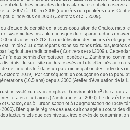
aient été faibles, mais des déclins alarmants ont été observés 
et al. 2007) à 100 en 2008 (données non publiées dans Contrer
s peu d'individus en 2008 (Contreras et al . 2009).
as eu d'étude de densité de la sous-population de Chalco, mais le
 un système très instable qui risque de disparaître dans un aven
 000 individus en 2012. La modélisation des niches écologiques 
 est limitée à 11 sites répartis dans six zones réduites, isolée
ar l'agriculture traditionnelle ( Contreras et al.2009 ). Cepend
17 n’a pas permis d’enregistrer l’espèce (L. Zambrano, comm. pe
es disjoints ; le seul site où des relevés ont été effectués au co
 bordé de ciment situé dans un parc municipal où des individus on
. octobre 2019). Par conséquent, on soupçonne que la populati
générations (16,5 ans) depuis 2003 (Atelier d'évaluation de la 
2
 est un système d'eau complexe d'environ 40 km
de canaux art
zones rurales et urbaines (Zambrano et al. 2009). Le dessècheme
et Chalco, dus à l'urbanisation et à l'augmentation de l'activité
2006). Bien que le régime des eaux ait changé au cours des dix
 des facteurs tels que des niveaux très élevés de contamination