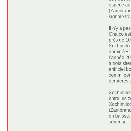
espèce aur
(Zambrano 
signalé trè
Il n'y a p
Chalco est
près de 10
Xochimilco
dominées p
l’année 20
à trois sit
artificiel
comm. pers
dernières 
Xochimilco
entre les 
Xochimilco 
(Zambrano 
en baisse,
sérieuse.