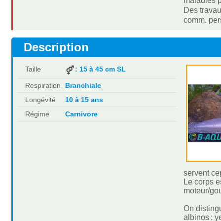
maladies p
Des travau
comm. pers
Description
Taille
: 15 à 45 cm SL
Respiration
Branchiale
Longévité
10 à 15 ans
Régime
Carnivore
servent ce
Le corps e
moteur/gouv
On disting
albinos : 