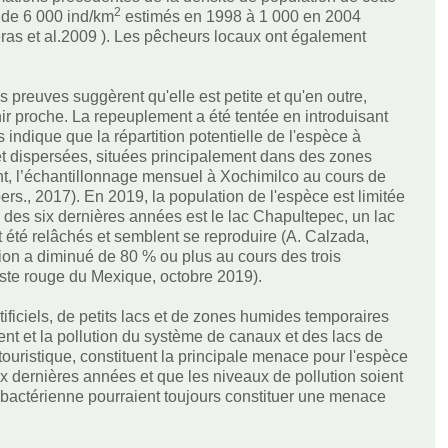
2
: de 6 000 ind/km
estimés en 1998 à 1 000 en 2004
as et al.2009 ). Les pêcheurs locaux ont également
s preuves suggèrent qu'elle est petite et qu'en outre,
ir proche. La repeuplement a été tentée en introduisant
indique que la répartition potentielle de l'espèce à
s et dispersées, situées principalement dans des zones
ant, l’échantillonnage mensuel à Xochimilco au cours de
rs., 2017). En 2019, la population de l'espèce est limitée
urs des six dernières années est le lac Chapultepec, un lac
t été relâchés et semblent se reproduire (A. Calzada,
on a diminué de 80 % ou plus au cours des trois
Liste rouge du Mexique, octobre 2019).
ificiels, de petits lacs et de zones humides temporaires
nt et la pollution du système de canaux et des lacs de
 touristique, constituent la principale menace pour l'espèce
 dernières années et que les niveaux de pollution soient
 bactérienne pourraient toujours constituer une menace