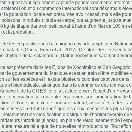
tait auparavant également capturée pour le commerce internat
x faisant l'objet du commerce international sont désormais élev
ar la population locale est présumée avoir cessé, mais elle pour
 poissons introduits (tilapia et carpe) ont augmenté jusqu'à at
0 kg de tilapia dans un petit canal à l'aide d'un filet de 100 m)
 et la prédation.
 été testée positive au champignon chytride amphibien Batrach
la maladie (Garcia-Feria et al . 2017). De plus, des tests en lab
 chytride de la salamandre, Batrachochytrium salamandrivorans
ce est présente dans les Ejidos de Xochimilco et San Gregorio A
 par le gouvernement du Mexique et est en train d'être modifiée v
ion sur les espèces et il existe plusieurs colonies captives dans
que et biomédicale, ainsi que dans le commerce des animaux d
 l'Annexe II de la CITES, elle fait actuellement l'objet d'un « 
n de conservation se concentre également sur l'amélioration de la
tion et d'une initiative de tourisme naturel, associées à des trav
on nécessaire Étant donné que les deux menaces les plus import
at, notamment une modification drastique de l'habitat riverain du
édateurs introduits (tilapia), un plan de rétablissement de l'espèc
 autre mesure telle que de nouvelles réintroductions. Tout effort d