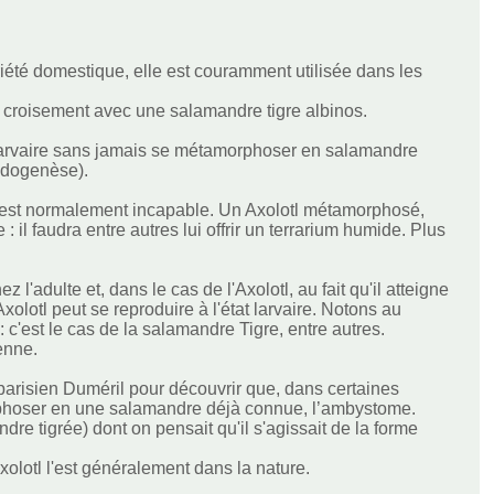
riété domestique, elle est couramment utilisée dans les
u croisement avec une salamandre tigre albinos.
tat larvaire sans jamais se métamorphoser en salamandre
pédogenèse).
n est normalement incapable. Un Axolotl métamorphosé,
 : il faudra entre autres lui offrir un terrarium humide. Plus
l'adulte et, dans le cas de l'Axolotl, au fait qu'il atteigne
olotl peut se reproduire à l'état larvaire. Notons au
c'est le cas de la salamandre Tigre, entre autres.
enne.
te parisien Duméril pour découvrir que, dans certaines
orphoser en une salamandre déjà connue, l’ambystome.
 tigrée) dont on pensait qu'il s'agissait de la forme
olotl l'est généralement dans la nature.