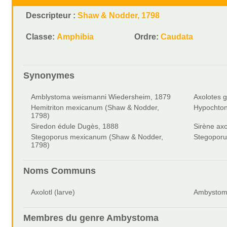
Descripteur :
Shaw & Nodder, 1798
Classe:
Amphibia
Ordre:
Caudata
Synonymes
Amblystoma weismanni Wiedersheim, 1879
Axolotes 
Hemitriton mexicanum (Shaw & Nodder,
Hypochton
1798)
Siredon édule Dugès, 1888
Sirène axo
Stegoporus mexicanum (Shaw & Nodder,
Stegoporu
1798)
Noms Communs
Axolotl (larve)
Ambystome
Membres du genre
Ambystoma