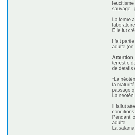
leucitisme 
sauvage : g
La forme a
laboratoir
Elle fut c
l fait par
adulte (on 
Attention 
terrestre d
de détails 
*La néoténi
la maturit
passage qu
La néoténi
Il fallut a
conditions
Pendant lo
adulte.
La salaman