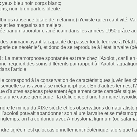
: yeux bleu noir, corps blanc;
ris, noir, brun parfois bleuté.
lbinos (absence totale de mélanine) n'existe qu'en captivité. Va
es et les magasins animaliers.
réée par un laboratoire américain dans les années 1950 grâce a
tie des animaux ayant la capacité de passer toute leur vie à l'é
parle de néoténie*), et donc de se reproduire à l'état larvaire (
! :
La métamorphose spontanée est rare chez l'Axolotl, car il e
onc, requiert des soins différents par rapport à l'Axolotl aquatique
dans l'article
e correspond à la conservation de caractéristiques juvéniles chez 
é sexuelle sans avoir à se métamorphoser. En d'autres termes, l'Ax
e d'autres espèces présentent également cette caractéristique : 
e a une cause génétique : la déficience d'une hormone thyroïdi
ttendre le milieu du XIXe siècle et les observations du naturalis
, l’axolotl pouvait abandonner son allure larvaire et se métam
ngtemps, on l'a confondu avec Ambystoma tigrinum (ou salamandre
dre tigrée n'est qu'occasionnellement néoténique, alors que l'ax