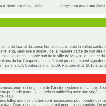
 californiense
(Gray, 1853)
Ambystoma mavortium
(Baird
 série de lacs et de zones humides dans toute la vallée central
elient), mais elle a disparu de la majeure partie de son aire de 
s sites dans la partie sud de la ville de Mexico, au centre du 
mentions du lac Chapultepec qui étaient précédemment signalée
. pers. 2014, Contreras et al. 2009, Recuero et al. 2010 ). Sa
mexicanum est originaire de l’ancien système de canaux d’eau e
'eau profonde (canaux naturels et artificiels) avec une végétat
de l'eau.
ures telles que des plantes sont nécessaires pour pondre des 
 dans l'eau, et ne subit pas de métamorphose complète. On pense