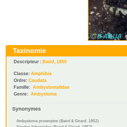
Taxinomie
Descripteur :
Baird, 1850
Classe:
Amphibia
Ordre:
Caudata
Famille:
Ambystomatidae
Genre:
Ambystoma
Synonymes
Ambystoma proserpine (Baird & Girard, 1852)
Siredon lichenoides (Baird & Girard, 1852)