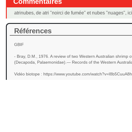
Commentaires
atrinubes, de atri "noirci de fumée" et nubes "nuages", ic
Références
GBIF
- Bray, D.M., 1976. A review of two Western Australian shrimp o
(Decapoda, Palaemonidae).— Records of the Western Austral
Vidéo biotope : https://www.youtube.com/watch?v=I8b5CuuA8