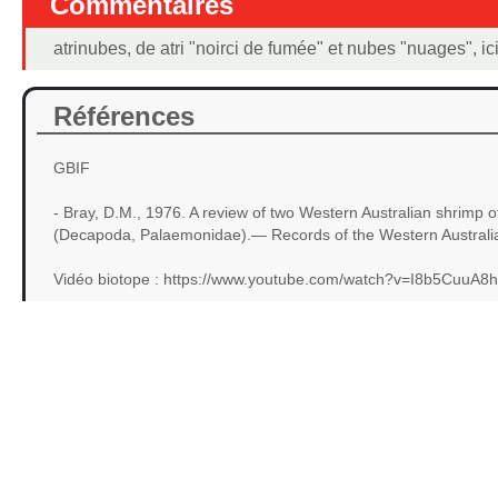
Commentaires
atrinubes, de atri "noirci de fumée" et nubes "nuages", ic
Références
GBIF
- Bray, D.M., 1976. A review of two Western Australian shrimp o
(Decapoda, Palaemonidae).— Records of the Western Austral
Vidéo biotope : https://www.youtube.com/watch?v=I8b5CuuA8