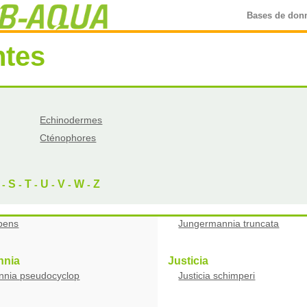
Bases de don
ntes
Echinodermes
Cténophores
S
T
U
V
W
Z
-
-
-
-
-
-
pens
Jungermannia truncata
nnia
Justicia
nia pseudocyclop
Justicia schimperi