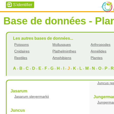
Base de données - Pla
Les autres bases de données...
Poissons
Mollusques
Arthropodes
Cnidaires
Plathelminthes
Annélides
Reptiles
Amphibiens
Plantes
A
B
C
D
E
F
G
H
I
J
K
L
M
N
O
P
R
-
-
-
-
-
-
-
-
-
-
-
-
-
-
-
-
Juncus re
Jasarum
Jasarum steyermarkii
Jungerma
Jungerman
Juncus