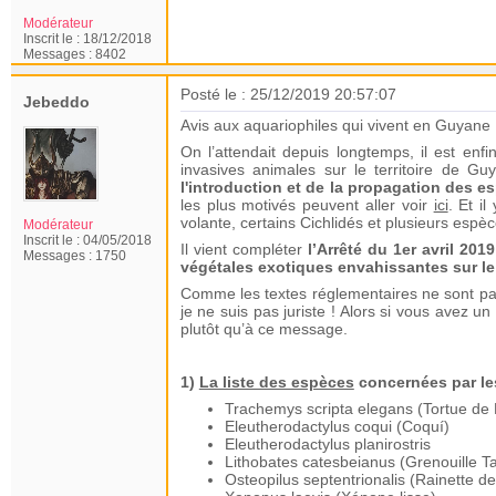
Modérateur
Inscrit le :
18/12/2018
Messages :
8402
Posté le : 25/12/2019 20:57:07
Jebeddo
Avis aux aquariophiles qui vivent en Guyane 
On l’attendait depuis longtemps, il est enf
invasives animales sur le territoire de Gu
l'introduction et de la propagation des e
les plus motivés peuvent aller voir
ici
. Et i
volante, certains Cichlidés et plusieurs esp
Modérateur
Inscrit le :
04/05/2018
Il vient compléter
l’Arrêté du 1er avril 201
Messages :
1750
végétales exotiques envahissantes sur le 
Comme les textes réglementaires ne sont pas 
je ne suis pas juriste ! Alors si vous avez un
plutôt qu’à ce message.
1)
La liste des espèces
concernées par le
Trachemys scripta elegans (Tortue de 
Eleutherodactylus coqui (Coquí)
Eleutherodactylus planirostris
Lithobates catesbeianus (Grenouille T
Osteopilus septentrionalis (Rainette d