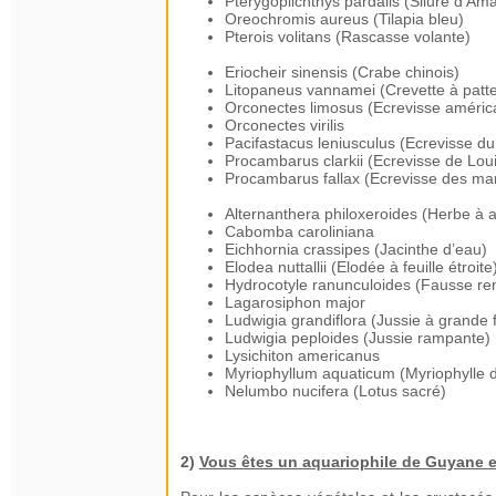
Pterygoplichthys pardalis (Silure d’Am
Oreochromis aureus (Tilapia bleu)
Pterois volitans (Rascasse volante)
Eriocheir sinensis (Crabe chinois)
Litopaneus vannamei (Crevette à patt
Orconectes limosus (Ecrevisse améric
Orconectes virilis
Pacifastacus leniusculus (Ecrevisse du
Procambarus clarkii (Ecrevisse de Lou
Procambarus fallax (Ecrevisse des mar
Alternanthera philoxeroides (Herbe à al
Cabomba caroliniana
Eichhornia crassipes (Jacinthe d’eau)
Elodea nuttallii (Elodée à feuille étroite
Hydrocotyle ranunculoides (Fausse re
Lagarosiphon major
Ludwigia grandiflora (Jussie à grande f
Ludwigia peploides (Jussie rampante)
Lysichiton americanus
Myriophyllum aquaticum (Myriophylle d
Nelumbo nucifera (Lotus sacré)
2)
Vous êtes un aquariophile de Guyane e