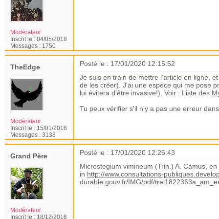
Modérateur
Inscrit le :
04/05/2018
Messages :
1750
Posté le : 17/01/2020 12:15:52
TheEdge
Je suis en train de mettre l'article en ligne, e
de les créer). J'ai une espèce qui me pose p
lui évitera d'être invasive!). Voir : Liste des
My
Tu peux vérifier s'il n'y a pas une erreur dans
Modérateur
Inscrit le :
15/01/2018
Messages :
3138
Posté le : 17/01/2020 12:26:43
Grand Père
Microstegium vimineum (Trin.) A. Camus, en f
in
http://www.consultations-publiques.devel
durable.gouv.fr/IMG/pdf/trel1822363a_am_e
Modérateur
Inscrit le :
18/12/2018