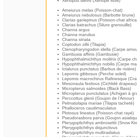
Xenopus laevis (Xénope lisse)
Ameiurus melas (Poisson-chat)
Ameiurus nebulosus (Barbotte brune)
Clarias gariepinus (Poisson-chat africa
Clarias batrachus (Silure grenouille)
Channa argus
Channa marulius
Channa striata
Coptodon zillii (Tilapia)
Ctenopharyngodon idella (Carpe amou
Gambusia affinis (Gambusie)
Hypophthalmichthys molitrix (Carpe ch
Hypophthalmichthys nobilis (Carpe ma
Ictalurus punctatus (Barbus de rivière)
Lepomis gibbosus (Perche soleil)
Lepomis macrochirus Rafinesque (Crap
Mesonauta festivus (Cichlidé drapeau)
Micropterus salmoides (Black Bass)
Micropterus punctulatus (Achigan à g
Perccottus glenii (Goujon de l’Amour)
Pelmatolapia mariae (Tilapia tacheté)
Phalloceros caudimaculatus
Plotosus lineatus (Poisson-chat rayé)
Pseudorasbora parva (Goujon asiatiqu
Pterygoplichthys ambrosettii (Snow Ki
Pterygoplichthys disjunctivus
Pterygoplichthys multiradiatus