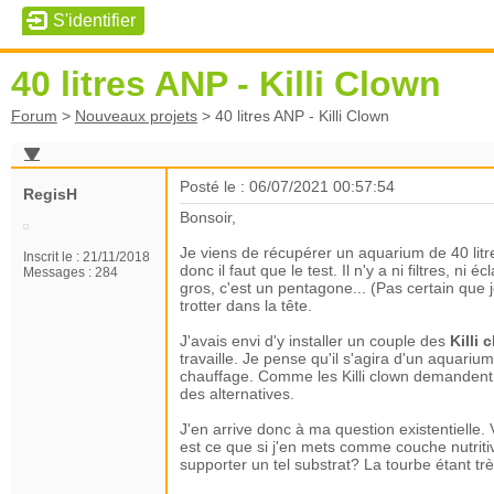
40 litres ANP - Killi Clown
Forum
>
Nouveaux projets
>
40 litres ANP - Killi Clown
Posté le : 06/07/2021 00:57:54
RegisH
Bonsoir,
Je viens de récupérer un aquarium de 40 litr
Inscrit le :
21/11/2018
donc il faut que le test. Il n'y a ni filtres, 
Messages :
284
gros, c'est un pentagone... (Pas certain que 
trotter dans la tête.
J'avais envi d'y installer un couple des
Killi
travaille. Je pense qu'il s'agira d'un aquariu
chauffage. Comme les Killi clown demandent 
des alternatives.
J'en arrive donc à ma question existentielle. 
est ce que si j'en mets comme couche nutriti
supporter un tel substrat? La tourbe étant tr