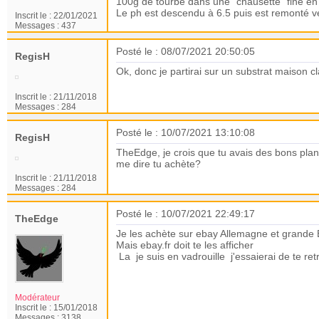
100g de tourbe dans une "chausette" fine en 
Le ph est descendu à 6.5 puis est remonté v
Inscrit le :
22/01/2021
Messages :
437
Posté le : 08/07/2021 20:50:05
RegisH
Ok, donc je partirai sur un substrat maison cla
Inscrit le :
21/11/2018
Messages :
284
Posté le : 10/07/2021 13:10:08
RegisH
TheEdge, je crois que tu avais des bons plan
me dire tu achète?
Inscrit le :
21/11/2018
Messages :
284
Posté le : 10/07/2021 22:49:17
TheEdge
Je les achète sur ebay Allemagne et grande B
Mais ebay.fr doit te les afficher
La je suis en vadrouille j'essaierai de te r
Modérateur
Inscrit le :
15/01/2018
Messages :
3138