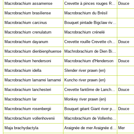
Macrobrachium assamense
Crevette à pinces rouges Red claw longarm shrimp (en) Red Rusty shrimp (en)
Douce
Macrobrachium brasiliense
Macrobrachium du Brésil
Macrobrachium carcinus
Bouquet pintade Bigclaw river shrimp (en)
Macrobrachium crenulatum
Macrobrachium crénelé
Macrobrachium dayanum
Crevette rouille Crevette chocolat Kaira river prawn (en) Rusty longarm shrimp (en) Ringelhandgarnele (all)
Douce
Macrobrachium dienbienphuense
Machrobrachium de Dien Bien Phu Parading Shrimp (en)
Macrobrachium hendersoni
Macrobrachium d'Henderson
Douce
Macrobrachium idella
Slender river prawn (en)
Macrobrachium lamarrei lamarrei
Kuncho river prawn (en)
Macrobrachium lanchesteri
Crevette fantôme de Lanchester Crevette de Lanchester crevette fantôme de Thaïlande crevette en verre Riceland prawn (en) Whisker shrimp (en)
Douce
Macrobrachium lar
Monkey river prawn (en)
Macrobrachium rosenbergii
Bouquet géant Giant river prawn (en)
Douce
Macrobrachium vollenhovenii
Macrobrachium de Vollenhoven African river prawn (en)
Maja brachydactyla
Araignée de mer Araignée de l'Atlantique Atlantic spider crab (en)
Mer