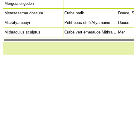
Merguia oligodon
Metasesarma obesum
Crabe batik
Micratya poeyi
Petit bouc strié Atya naine des Caraïbes Caribbean dwarf filter shrimp (en)
Douce
Mithraculus sculptus
Crabe vert émeraude Mithrax Mitrax Green clinging crab (en) Sculptured Spider Crab (en)
Mer