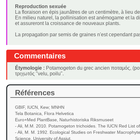
Reproduction sexuée
La floraison en épis jaunâtres de un centimètre, à lieu d
En milieu naturel, la pollinisation est anémogame et la 
et assureront la croissance de nouveaux plants.
La propagation par semis de graines n'est cependant pa
Commentaires
Étymologie :
Potamogeton du grec ancien ποταμός, (potamó
τριχωτός "velu, poilu".
Références
GBIF, IUCN, Kew; MNHN
Tela Botanica, Flora Helvetica
Euro+Med PlantBase, Naturhistoriska Riksmuseet
- Ali, M.M. 2010. Potamogeton trichoides. The IUCN Red List 
- Ali, M. M. 1992. Ecological Studies on Freshwater Macrophyt
Science, University of Assiut.