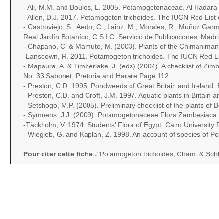
- Ali, M.M. and Boulos, L. 2005. Potamogetonaceae. Al Hadara 
- Allen, D.J. 2017. Potamogeton trichoides. The IUCN Red List
- Castroviejo, S., Aedo, C., Lainz, M., Morales, R., Muñoz Garme
Real Jardín Botaníco, C.S.I.C. Servicio de Publicaciones, Madri
- Chapano, C. & Mamuto, M. (2003). Plants of the Chimaniman
-Lansdown, R. 2011. Potamogeton trichoides. The IUCN Red Li
- Mapaura, A. & Timberlake, J. (eds) (2004). A checklist of Zi
No. 33 Sabonet, Pretoria and Harare Page 112.
- Preston, C.D. 1995. Pondweeds of Great Britain and Ireland. Bo
- Preston, C.D. and Croft, J.M. 1997. Aquatic plants in Britain 
- Setshogo, M.P. (2005). Preliminary checklist of the plants 
- Symoens, J.J. (2009). Potamogetonaceae Flora Zambesiaca 
-Täckholm, V. 1974. Students’ Flora of Egypt. Cairo University 
- Wiegleb, G. and Kaplan, Z. 1998. An account of species of 
Pour citer cette fiche :
"Potamogeton trichoides, Cham. & Schl