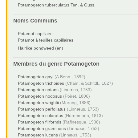
Potamogeton tuberculatus Ten. & Guss.
Noms Communs
Potamot capillaire
Potamot à feuilles capillaires
Hairlike pondweed (en)
Membres du genre
Potamogeton
Potamogeton gayi
(A.Benn., 1892)
Potamogeton trichoides
(Cham. & Schltdl., 1827)
Potamogeton natans
(Linnæus, 1753)
Potamogeton nodosus
(Poiret, 1806)
Potamogeton wrightii
(Morong, 1886)
Potamogeton perfoliatus
(Linnæus, 1753)
Potamogeton coloratus
(Hornemann, 1813)
Potamogeton filiformis
(Rafinesque, 1908)
Potamogeton gramineus
(Linnæus, 1753)
Potamogeton lucens
(Linnæus, 1753)