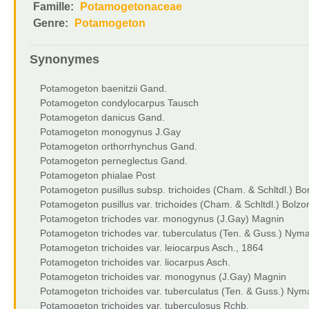
Famille:
Potamogetonaceae
Genre:
Potamogeton
Synonymes
Potamogeton baenitzii Gand.
Potamogeton condylocarpus Tausch
Potamogeton danicus Gand.
Potamogeton monogynus J.Gay
Potamogeton orthorrhynchus Gand.
Potamogeton perneglectus Gand.
Potamogeton phialae Post
Potamogeton pusillus subsp. trichoides (Cham. & Schltdl.) B
Potamogeton pusillus var. trichoides (Cham. & Schltdl.) Bolzo
Potamogeton trichodes var. monogynus (J.Gay) Magnin
Potamogeton trichodes var. tuberculatus (Ten. & Guss.) Nym
Potamogeton trichoides var. leiocarpus Asch., 1864
Potamogeton trichoides var. liocarpus Asch.
Potamogeton trichoides var. monogynus (J.Gay) Magnin
Potamogeton trichoides var. tuberculatus (Ten. & Guss.) Nym
Potamogeton trichoides var. tuberculosus Rchb.