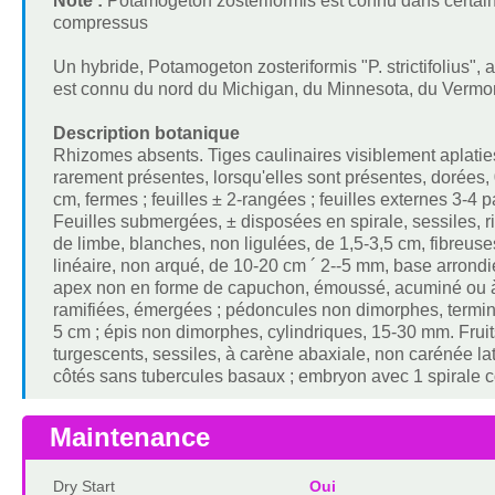
Note :
Potamogeton zosteriformis est connu dans certa
compressus
Un hybride, Potamogeton zosteriformis "P. strictifolius", 
est connu du nord du Michigan, du Minnesota, du Vermo
Description botanique
Rhizomes absents. Tiges caulinaires visiblement aplatie
rarement présentes, lorsqu'elles sont présentes, dorées
cm, fermes ; feuilles ± 2-rangées ; feuilles externes 3-4 p
Feuilles submergées, ± disposées en spirale, sessiles, ri
de limbe, blanches, non ligulées, de 1,5-3,5 cm, fibreuses
linéaire, non arqué, de 10-20 cm ´ 2--5 mm, base arrondi
apex non en forme de capuchon, émoussé, acuminé ou à 
ramifiées, émergées ; pédoncules non dimorphes, termina
5 cm ; épis non dimorphes, cylindriques, 15-30 mm. Fruits
turgescents, sessiles, à carène abaxiale, non carénée la
côtés sans tubercules basaux ; embryon avec 1 spirale c
Maintenance
Dry Start
Oui