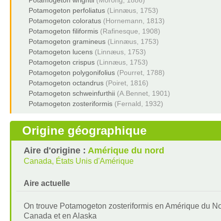
Potamogeton wrightii
(Morong, 1886)
Potamogeton perfoliatus
(Linnæus, 1753)
Potamogeton coloratus
(Hornemann, 1813)
Potamogeton filiformis
(Rafinesque, 1908)
Potamogeton gramineus
(Linnæus, 1753)
Potamogeton lucens
(Linnæus, 1753)
Potamogeton crispus
(Linnæus, 1753)
Potamogeton polygonifolius
(Pourret, 1788)
Potamogeton octandrus
(Poiret, 1816)
Potamogeton schweinfurthii
(A.Bennet, 1901)
Potamogeton zosteriformis
(Fernald, 1932)
Origine géographique
Aire d'origine :
Amérique du nord
Canada, États Unis d'Amérique
Aire actuelle
On trouve Potamogeton zosteriformis en Amérique du Nor
Canada et en Alaska