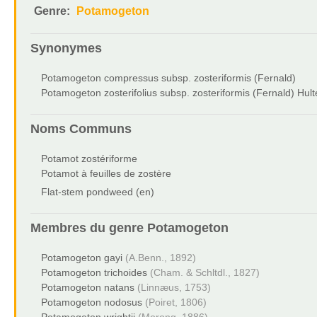
Genre:
Potamogeton
Synonymes
Potamogeton compressus subsp. zosteriformis (Fernald)
Potamogeton zosterifolius subsp. zosteriformis (Fernald) Hul
Noms Communs
Potamot zostériforme
Potamot à feuilles de zostère
Flat-stem pondweed (en)
Membres du genre
Potamogeton
Potamogeton gayi
(A.Benn., 1892)
Potamogeton trichoides
(Cham. & Schltdl., 1827)
Potamogeton natans
(Linnæus, 1753)
Potamogeton nodosus
(Poiret, 1806)