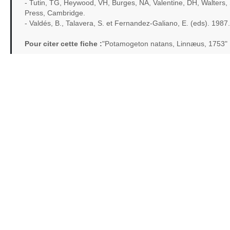
- Tutin, TG, Heywood, VH, Burges, NA, Valentine, DH, Walters
Press, Cambridge.
- Valdés, B., Talavera, S. et Fernandez-Galiano, E. (eds). 1987
Pour citer cette fiche :
"Potamogeton natans, Linnæus, 1753" 