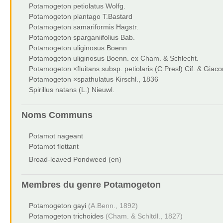
Potamogeton petiolatus Wolfg.
Potamogeton plantago T.Bastard
Potamogeton samariformis Hagstr.
Potamogeton sparganiifolius Bab.
Potamogeton uliginosus Boenn.
Potamogeton uliginosus Boenn. ex Cham. & Schlecht.
Potamogeton ×fluitans subsp. petiolaris (C.Presl) Cif. & Giac
Potamogeton ×spathulatus Kirschl., 1836
Spirillus natans (L.) Nieuwl.
Noms Communs
Potamot nageant
Potamot flottant
Broad-leaved Pondweed (en)
Membres du genre
Potamogeton
Potamogeton gayi
(A.Benn., 1892)
Potamogeton trichoides
(Cham. & Schltdl., 1827)