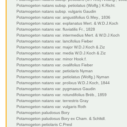
Potamogeton natans subsp. petiolatus (Wolfg.) K.Richt.
Potamogeton natans subsp. vulgaris Gaudin
Potamogeton natans var. angustifolius G.Mey., 1836
Potamogeton natans var. explanatus Mert. & W.D.J.Koch
Potamogeton natans var. fluviatilis Fr., 1828
Potamogeton natans var. intermedius Mert. & W.D.J.Koch
Potamogeton natans var. lancifolius Fieber
Potamogeton natans var. major W.D.J.Koch & Ziz
Potamogeton natans var. media W.D.J.Koch & Ziz
Potamogeton natans var. minor Hook.f.
Potamogeton natans var. ovalifolius Fieber
Potamogeton natans var. petiolaris Nyman
Potamogeton natans var. petiolatus (Wolfg.) Nyman
Potamogeton natans var. prolixus W.D.J.Koch, 1844
Potamogeton natans var. pygmaeus Gaudin
Potamogeton natans var. rotundifolius Bréb., 1859
Potamogeton natans var. terrestris Gray
Potamogeton natans var. vulgaris Roth
Potamogeton paludosus Bory
Potamogeton paludosus Bory ex Cham. & Schltdl.
Potamogeton petiolaris C.Presl