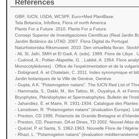
Références
GBIF, IUCN, USDA, WCSPF, Euro+Med PlantBase.
Tela Botanica, Infoflora, Flora of north America
Plants For a Future. 2010. Plants For a Future.
Consejo Superior de Investigaciones Cientificas (Real Jardin B
Jardim Botânico da UTAD. 2007. Flora Digital du Portugal.
Naturhistoriska Riksmuseet. 2010. Den virtuellela floran. Stock
- Ali, SI, Jafri, SMH et El Gadi, A. (eds). 1989. Flore de Libye . U
- Cuénod, A.; Pottier-Alapetite, G. ; Labbé, A. 1954. Flore an
Monocotylédones) . Office de l'expérimentation et de la vulgaris
- Dobignard, A. et Chatelain, C. 2011. Index synonymique et bibl
Jardin botaniques de la Ville de Genève, Genève.
- Gupta, A.K. "Potamogeton natans". The IUCN Red List of Th
- Hammada, S., Dakki, M., Ibn Tattou, M., Ouyahya, A. et Fenn
Bryophytes, Ptéridophytes et Spermatophytes. Bulletin de l'Insti
- Jahandiez, E. et Maire, R. 1931-1934. Catalogue des Plantes 
- Lansdown, R. "Potamogeton natans" (évaluation Europe). Li
- Preston, CD 1995. Potamots de Grande-Bretagne et d'Irlande 
- Preston, CD, Pearman, DA et Dines, TD 2002. Nouvel Atlas de la
- Quézel, P. et Santa, S. 1962-1963. Nouvelle Flore de l'Algér
- Rhazi, L. "Potamogeton natans" (évaluation méditerranéenn