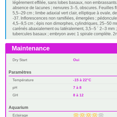
légèrement effilée, sans lobes basaux, non embrassants,
absence de lacunes ; nervures 3--5, obscures. Feuilles fl
5,5--29 cm ; limbe adaxial vert clair, elliptique à ovale,
-37. Inflorescences non ramifiées, émergées ; pédoncul
4,5--9,5 cm ; épis non dimorphes, cylindriques, 25--50 mm
carénés abaxialement ou latéralement, 3,5--5 ´ 2--3 mm 
tubercules basaux ; embryon avec 1 spirale complète. 2n
Maintenance
Dry Start
Oui
Paramètres
Température
-15 à 22°C
pH
7 à 8
GH
8 à 12
Aquarium
Eclairage