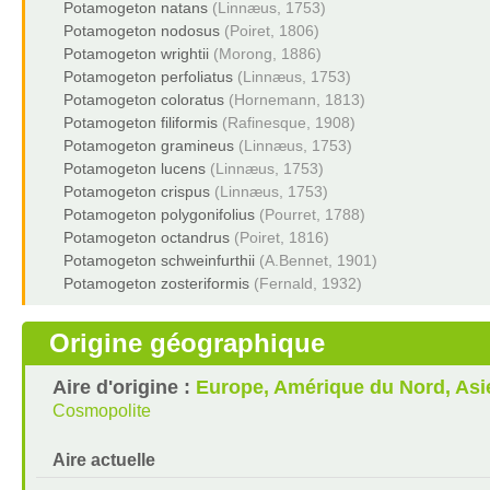
Potamogeton natans
(Linnæus, 1753)
Potamogeton nodosus
(Poiret, 1806)
Potamogeton wrightii
(Morong, 1886)
Potamogeton perfoliatus
(Linnæus, 1753)
Potamogeton coloratus
(Hornemann, 1813)
Potamogeton filiformis
(Rafinesque, 1908)
Potamogeton gramineus
(Linnæus, 1753)
Potamogeton lucens
(Linnæus, 1753)
Potamogeton crispus
(Linnæus, 1753)
Potamogeton polygonifolius
(Pourret, 1788)
Potamogeton octandrus
(Poiret, 1816)
Potamogeton schweinfurthii
(A.Bennet, 1901)
Potamogeton zosteriformis
(Fernald, 1932)
Origine géographique
Aire d'origine :
Europe, Amérique du Nord, Asi
Cosmopolite
Aire actuelle