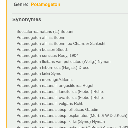
Genre:
Potamogeton
Synonymes
Buccaferrea natans (L.) Bubani
Potamogeton affinis Boenn.
Potamogeton affinis Boenn. ex Cham. & Schlecht.
Potamogeton besseri Steud.
Potamogeton corsicus Rouy, 1904
Potamogeton fluitans var. petiolatus (Wolfg.) Nyman
Potamogeton hibernicus (Hagstr.) Druce
Potamogeton kirkii Syme
Potamogeton morongii A.Benn.
Potamogeton natans f. angustifolius Regel
Potamogeton natans f. lancifolius (Fieber) Rchb.
Potamogeton natans f. ovalifolius (Fieber) Rchb.
Potamogeton natans f. vulgaris Rchb.
Potamogeton natans subsp. ellipticus Gaudin
Potamogeton natans subsp. explanatus (Mert. & W.D.J.Koch) 
Potamogeton natans subsp. kirkii (Syme) Nyman
Potamogeton natans subsp. petiolaris (C.Presl) Arcang., 188