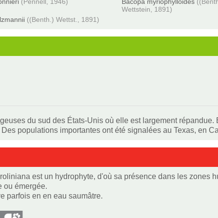
nnieri
(Pennell, 1946)
Bacopa myriophylloides
((Bent
Wettstein, 1891)
lzmannii
((Benth.) Wettst., 1891)
uses du sud des États-Unis où elle est largement répandue. E
Des populations importantes ont été signalées au Texas, en Ca
oliniana est un hydrophyte, d'où sa présence dans les zones hum
 ou émergée.
ve parfois en en eau saumâtre.