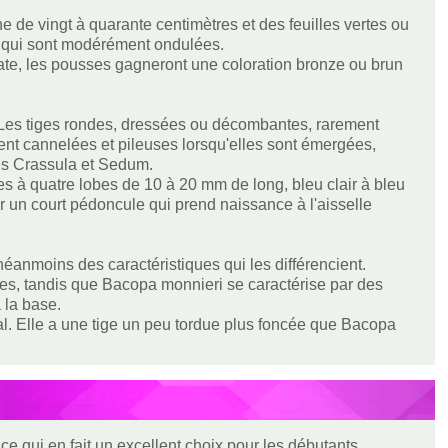
 de vingt à quarante centimètres et des feuilles vertes ou
s qui sont modérément ondulées.
rate, les pousses gagneront une coloration bronze ou brun
. Les tiges rondes, dressées ou décombantes, rarement
ment cannelées et pileuses lorsqu'elles sont émergées,
res Crassula et Sedum.
tes à quatre lobes de 10 à 20 mm de long, bleu clair à bleu
ar un court pédoncule qui prend naissance à l'aisselle
éanmoins des caractéristiques qui les différencient.
ues, tandis que Bacopa monnieri se caractérise par des
 la base.
l. Elle a une tige un peu tordue plus foncée que Bacopa
ce qui en fait un excellent choix pour les débutants.