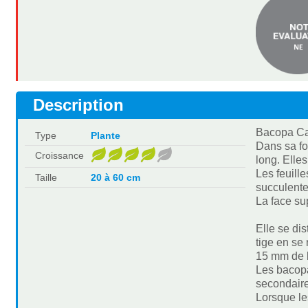
Description
Bacopa Car
Type
Plante
Dans sa fo
Croissance
long. Elle
Les feuill
Taille
20 à 60 cm
succulente
La face sup
Elle se di
tige en se
15 mm de l
Les bacopa
secondaire
Lorsque le