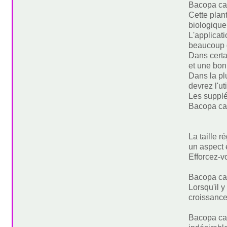
Bacopa car
Cette plan
biologique
L'applicati
beaucoup d
Dans certa
et une bon
Dans la plu
devrez l'uti
Les supplém
Bacopa car
La taille 
un aspect 
Efforcez-vo
Bacopa car
Lorsqu'il
croissance
Bacopa car