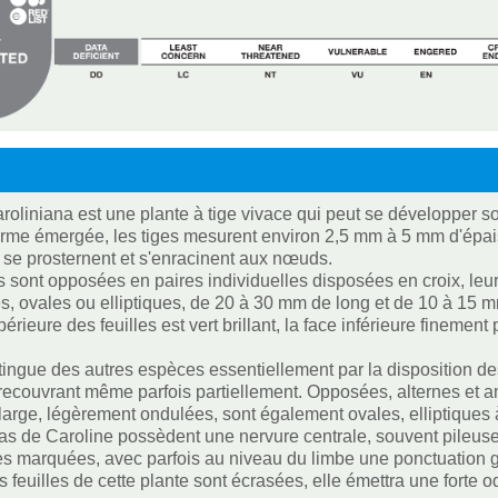
oliniana est une plante à tige vivace qui peut se développer 
rme émergée, les tiges mesurent environ 2,5 mm à 5 mm d'épais
s se prosternent et s'enracinent aux nœuds.
es sont opposées en paires individuelles disposées en croix, leu
s, ovales ou elliptiques, de 20 à 30 mm de long et de 10 à 15 m
érieure des feuilles est vert brillant, la face inférieure finement 
stingue des autres espèces essentiellement par la disposition de
 recouvrant même parfois partiellement. Opposées, alternes et a
arge, légèrement ondulées, sont également ovales, elliptiques 
s de Caroline possèdent une nervure centrale, souvent pileuse 
s marquées, avec parfois au niveau du limbe une ponctuation gl
s feuilles de cette plante sont écrasées, elle émettra une forte o