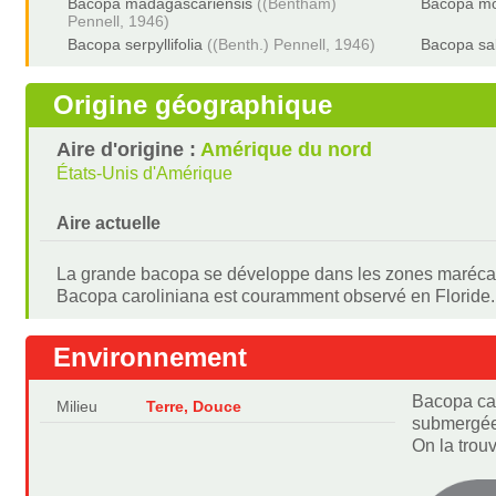
Bacopa madagascariensis
((Bentham)
Bacopa mo
Pennell, 1946)
Bacopa serpyllifolia
((Benth.) Pennell, 1946)
Bacopa sa
Origine géographique
Aire d'origine :
Amérique du nord
États-Unis d'Amérique
Aire actuelle
La grande bacopa se développe dans les zones marécage
Bacopa caroliniana est couramment observé en Floride. 
Environnement
Bacopa car
Milieu
Terre, Douce
submergée
On la trou