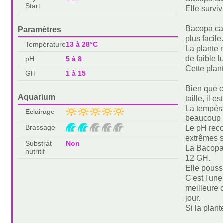
Start
Elle survi
Bacopa car
Paramètres
plus facile
Température
13 à 28°C
La plante 
de faible l
pH
5 à 8
Cette plan
GH
1 à 15
Bien que c
Aquarium
taille, il
La tempéra
Eclairage
beaucoup p
Brassage
Le pH reco
extrêmes s
Substrat
Non
La Bacopa 
nutritif
12 GH.
Elle pouss
C'est l'un
meilleure 
jour.
Si la plant