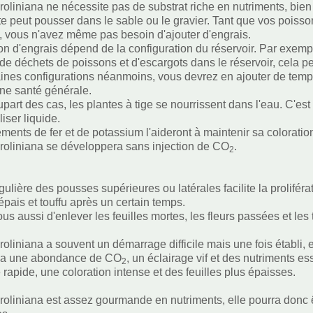
oliniana ne nécessite pas de substrat riche en nutriments, bien q
te peut pousser dans le sable ou le gravier. Tant que vos poiss
, vous n'avez même pas besoin d'ajouter d'engrais.
on d'engrais dépend de la configuration du réservoir. Par exemple
e déchets de poissons et d'escargots dans le réservoir, cela peu
ines configurations néanmoins, vous devrez en ajouter de temp
ne santé générale.
part des cas, les plantes à tige se nourrissent dans l'eau. C'est
liser liquide.
ents de fer et de potassium l'aideront à maintenir sa coloration v
oliniana se développera sans injection de CO
.
2
régulière des pousses supérieures ou latérales facilite la prolif
épais et touffu après un certain temps.
us aussi d'enlever les feuilles mortes, les fleurs passées et les
oliniana a souvent un démarrage difficile mais une fois établi,
 y a une abondance de CO
, un éclairage vif et des nutriments es
2
 rapide, une coloration intense et des feuilles plus épaisses.
oliniana est assez gourmande en nutriments, elle pourra donc êtr