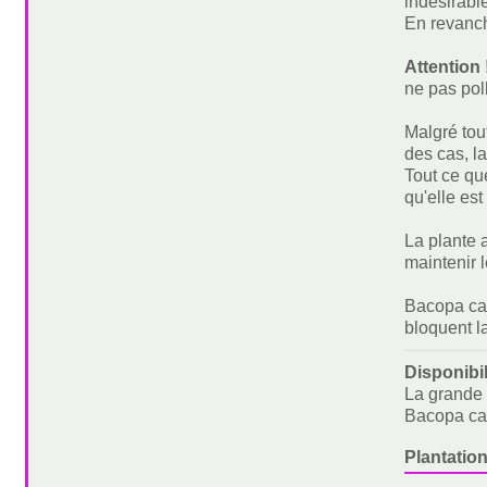
indésirabl
En revanch
Attention 
ne pas pol
Malgré tout
des cas, l
Tout ce qu
qu'elle es
La plante a
maintenir l
Bacopa car
bloquent la
Disponibi
La grande 
Bacopa car
Plantation