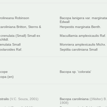
rolineana Robinson
Bacopa lanigera var. marginata
Edwall
aroliniana Britton, Sterns &
Herpestis marginata Benth.
 crenulata (Small) Small ex
Macuillamia amplexicaulis Raf.
hltdl.
enulata Small
Monniera amplexicaulis Michx.
bolaroides Raf.
Septilia caroliniana Small
acope
Bacopa sp. 'colorata'
opa (en)
tralis
(V.C. Souza, 2001)
Bacopa caroliniana
((Walter) B
1908)