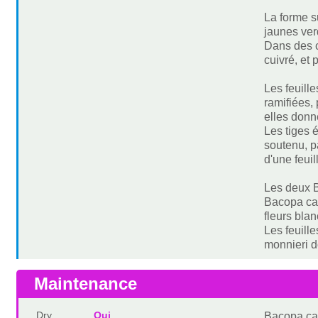
La forme s
jaunes ver
Dans des c
cuivré, et 
Les feuill
ramifiées,
elles donn
Les tiges 
soutenu, p
d'une feuil
Les deux B
Bacopa car
fleurs bla
Les feuill
monnieri do
Maintenance
Dry
Oui
Bacopa car