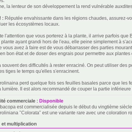
es.
e, la lenteur de son développement la rend vulnérable auxdite
! :
Réputée envahissante dans les régions chaudes, assurez-vous
luer les écosystèmes locaux.
e l'attention que vous porterez à la plante, il arrive parfois que
a plante ayant grandi hors de l'eau, elle peine simplement à s'ac
e vous avez à faire est de vous débarrasser des parties mourante
t en bon état et de doser des engrais pour permettre aux plantes
 souvent des difficultés à rester enraciné. On peut utiliser des p
es tiges le temps qu'elles s'enracinent.
olinaina perd quelque fois ses feuilles basales parce que les 
 lumière. Il est alors recommandé de couper la partie inférieure 
lité commerciale :
Disponible
bacopa est commercialisée depuis le début du vingtième siècle
oliniana "Colorata" est une variante rare avec une coloration r
 et multiplication