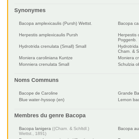
Synonymes
Bacopa amplexicaulis (Pursh) Wettst.
Bacopa ca
Herpestis amplexicaulis Pursh
Herpestis c
Poggenb.
Hydrotrida crenulata (Small) Small
Hydrotrida
Cham. & Sc
Moniera caroliniana Kuntze
Moniera cr
Monniera crenulata Small
Schulzia o
Noms Communs
Bacope de Caroline
Grande B
Blue water-hyssop (en)
Lemon bac
Membres du genre
Bacopa
Bacopa lanigera
((Cham. & Schltdl.)
Bacopa aus
Wettst., 1891)