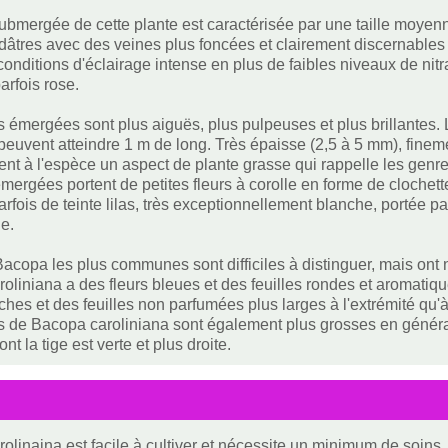
ubmergée de cette plante est caractérisée par une taille moyenne
dâtres avec des veines plus foncées et clairement discernable
onditions d'éclairage intense en plus de faibles niveaux de nit
parfois rose.
es émergées sont plus aiguës, plus pulpeuses et plus brillantes
 peuvent atteindre 1 m de long. Très épaisse (2,5 à 5 mm), fine
ent à l'espèce un aspect de plante grasse qui rappelle les gen
émergées portent de petites fleurs à corolle en forme de clochet
arfois de teinte lilas, très exceptionnellement blanche, portée p
le.
acopa les plus communes sont difficiles à distinguer, mais ont n
oliniana a des fleurs bleues et des feuilles rondes et aromatiq
nches et des feuilles non parfumées plus larges à l'extrémité qu'à
es de Bacopa caroliniana sont également plus grosses en généra
nt la tige est verte et plus droite.
olinaina est facile à cultiver et nécessite un minimum de soins, 