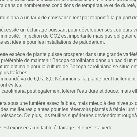
vra dans de nombreuses conditions de température et de dureté
oliniana a un taux de croissance lent par rapport à la plupart d
.
nécessite un éclairage puissant pour développer ses couleurs v
uminosité, l'injection de CO2 est importante mais pas obligatoire
te est idéale pour les installations de paludarium.
ette espèce de plante puisse prospérer dans une grande variété 
 est préférable de maintenir Bacopa caroliniana dans un bac d'un 
ture optimale pour la culture de Bacopa caroliniana se situe ent
lus fraîches.
mmandé va de 6,0 à 8,0. Néanmoins, la plante peut facilement s
ont évités.
caroliniana peut également tolérer l'eau dure et douce. mais el
era sous une lumière assez faibles, mais mieux à des niveaux d
e des meilleures plantes pour les réservoirs plantés à faible lum
croissance. De plus, les feuilles supérieures deviendront rougeât
e est exposée à un faible éclairage, elle restera verte.