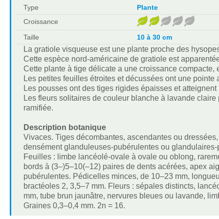
Type
Plante
Croissance
Taille
10 à 30 cm
La gratiole visqueuse est une plante proche des hysopes
Cette espèce nord-américaine de gratiole est apparentée 
Cette plante à tige délicate a une croissance compacte, e
Les petites feuilles étroites et décussées ont une point
Les pousses ont des tiges rigides épaisses et atteignent
Les fleurs solitaires de couleur blanche à lavande clair
ramifiée.
Description botanique
Vivaces. Tiges décombantes, ascendantes ou dressées, 
densément glanduleuses-pubérulentes ou glandulaires-p
Feuilles : limbe lancéolé-ovale à ovale ou oblong, rar
bords à (3–)5–10(–12) paires de dents acérées, apex ai
pubérulentes. Pédicelles minces, de 10–23 mm, longueur
bractéoles 2, 3,5–7 mm. Fleurs : sépales distincts, lanc
mm, tube brun jaunâtre, nervures bleues ou lavande, li
Graines 0,3–0,4 mm. 2n = 16.