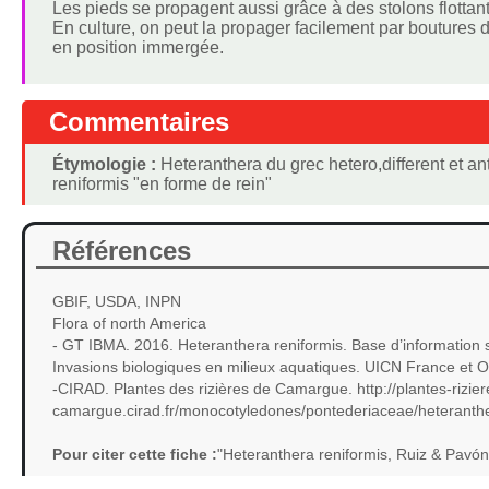
Les pieds se propagent aussi grâce à des stolons flottan
En culture, on peut la propager facilement par boutures
en position immergée.
Commentaires
Étymologie :
Heteranthera du grec hetero,different et ant
reniformis "en forme de rein"
Références
GBIF, USDA, INPN
Flora of north America
- GT IBMA. 2016. Heteranthera reniformis. Base d’information s
Invasions biologiques en milieux aquatiques. UICN France et 
-CIRAD. Plantes des rizières de Camargue. http://plantes-rizier
camargue.cirad.fr/monocotyledones/pontederiaceae/heteranthe
Pour citer cette fiche :
"Heteranthera reniformis, Ruiz & Pavó