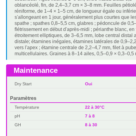
oblancéolé, fin, de 2,4–3,7 cm × 3–8 mm. Feuilles pétiol
réniforme, de 1–4 × 1–5 cm, de longueur égale ou inférieu
s'allongeant en 1 jour, généralement plus courtes que les
spathe ; spathes 0,8–5,5 cm, glabres ; pédoncule de 0,5–4
flétrissement en début d'après-midi ; périanthe blanc,
étroitement elliptiques, de 3–6,5 mm, lobe central distal
distale; étamines inégales, étamines latérales de 0,9–2,2
vers l'apex ; étamine centrale de 2,2–4,7 mm, filet à pub
multicellulaires. Graines à 8–14 ailes, 0,5–0,9 × 0,3–0,5
Maintenance
Dry Start
Oui
Paramètres
Température
22 à 30°C
pH
7 à 8
GH
8 à 30