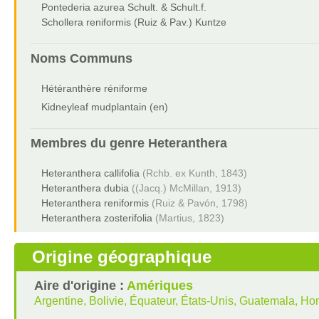
Pontederia azurea Schult. & Schult.f.
Schollera reniformis (Ruiz & Pav.) Kuntze
Noms Communs
Hétéranthère réniforme
Kidneyleaf mudplantain (en)
Membres du genre
Heteranthera
Heteranthera callifolia
(Rchb. ex Kunth, 1843)
Heteranthera dubia
((Jacq.) McMillan, 1913)
Heteranthera reniformis
(Ruiz & Pavón, 1798)
Heteranthera zosterifolia
(Martius, 1823)
Origine géographique
Aire d'origine :
Amériques
Argentine, Bolivie, Équateur, États-Unis, Guatemala, 