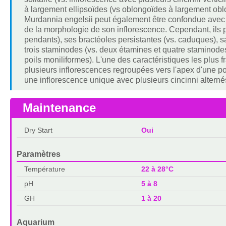
à largement ellipsoïdes (vs oblongoïdes à largement ob
Murdannia engelsii peut également être confondue ave
de la morphologie de son inflorescence. Cependant, ils pe
pendants), ses bractéoles persistantes (vs. caduques), s
trois staminodes (vs. deux étamines et quatre staminodes
poils moniliformes). L'une des caractéristiques les plus 
plusieurs inflorescences regroupées vers l'apex d'une p
une inflorescence unique avec plusieurs cincinni alterné
Maintenance
Dry Start
Oui
Paramètres
Température
22 à 28°C
pH
5 à 8
GH
1 à 20
Aquarium