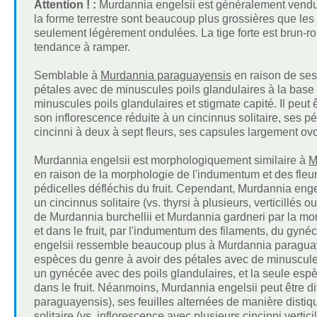
Attention ! :
Murdannia engelsii est généralement vendue
la forme terrestre sont beaucoup plus grossières que les
seulement légèrement ondulées. La tige forte est brun-
tendance à ramper.
Semblable à
Murdannia paraguayensis
en raison de ses 
pétales avec de minuscules poils glandulaires à la base s
minuscules poils glandulaires et stigmate capité. Il peut ê
son inflorescence réduite à un cincinnus solitaire, ses 
cincinni à deux à sept fleurs, ses capsules largement ovo
Murdannia engelsii est morphologiquement similaire à
M
en raison de la morphologie de l'indumentum et des fleu
pédicelles défléchis du fruit. Cependant, Murdannia engel
un cincinnus solitaire (vs. thyrsi à plusieurs, verticillés 
de Murdannia burchellii et Murdannia gardneri par la mor
et dans le fruit, par l'indumentum des filaments, du gyn
engelsii ressemble beaucoup plus à Murdannia paraguaye
espèces du genre à avoir des pétales avec de minuscules
un gynécée avec des poils glandulaires, et la seule espè
dans le fruit. Néanmoins, Murdannia engelsii peut être d
paraguayensis), ses feuilles alternées de manière distiqu
solitaire (vs. inflorescence avec plusieurs cincinni verticil