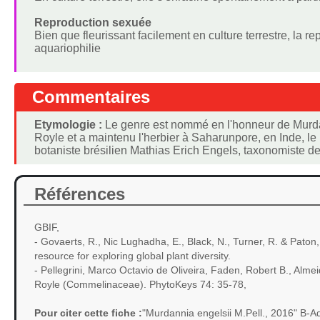
Reproduction sexuée
Bien que fleurissant facilement en culture terrestre, la
aquariophilie
Commentaires
Etymologie :
Le genre est nommé en l'honneur de Murdan
Royle et a maintenu l'herbier à Saharunpore, en Inde, l
botaniste brésilien Mathias Erich Engels, taxonomiste d
Références
GBIF,
- Govaerts, R., Nic Lughadha, E., Black, N., Turner, R. & Paton
resource for exploring global plant diversity.
- Pellegrini, Marco Octavio de Oliveira, Faden, Robert B., Alm
Royle (Commelinaceae). PhytoKeys 74: 35-78,
Pour citer cette fiche :
"Murdannia engelsii M.Pell., 2016" B-A