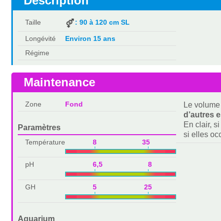
Description
Taille
: 90 à 120 cm SL
Longévité
Environ 15 ans
Régime
Maintenance
Zone
Fond
Le volume 
d’autres 
En clair, s
Paramètres
si elles o
Température
8 35
pH
6,5 8
GH
5 25
Aquarium