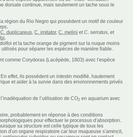
gne dorsale continue, mais seulement un tache sous le
 la région du Rio Negro qui possèdent un motif de couleur
rps.
,
C. duplicareus
,
C. imitator
,
C. melini
et C. serratus, et
foi
.
dolfoi et la tache orange de pigment sur la nuque moins
 utilisés pour séparer les espèces de manière fiable.
steront comme Corydoras (Lacépède, 1803) avec l'espèce
. En effet, ils possèdent un intestin modifié, hautement
érique et aider à la survie dans des environnements privés
.
 l’inadéquation de l’utilisation de CO
en aquarium avec
2
ssoire, probablement en réponse à des conditions
morphologiques pour effectuer le processus d'absorption.
, puisque sa structure est celle typique de tous les
ction d'un organe respiratoire car leur muqueuse s'amincit,
 les entérocytes cuboïdes ou squameux sont en contact