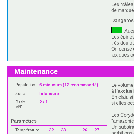
Les mâles 
de marques
Dangeros
Auc
Les épines
très doulou
On pense q
toxiques 
Maintenance
Population
6 minimum (12 recommandé)
Le volume 
à
l’exclus
Zone
Inférieure
En clair, s
Ratio
2 / 1
si elles o
M/F
Les Corydo
Paramètres
"amazonien
Un substra
Température
22 23 26 27
barbillons