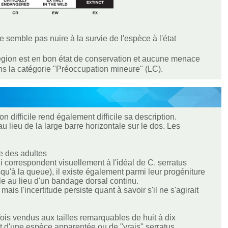
e semble pas nuire à la survie de l'espèce à l'état
 région est en bon état de conservation et aucune menace
dans la catégorie "Préoccupation mineure" (LC).
n difficile rend également difficile sa description.
au lieu de la large barre horizontale sur le dos. Les
te des adultes
 correspondent visuellement à l'idéal de C. serratus
qu'à la queue), il existe également parmi leur progéniture
e au lieu d'un bandage dorsal continu.
s l'incertitude persiste quant à savoir s'il ne s'agirait
ois vendus aux tailles remarquables de huit à dix
it d'une espèce apparentée ou de "vrais" serratus...