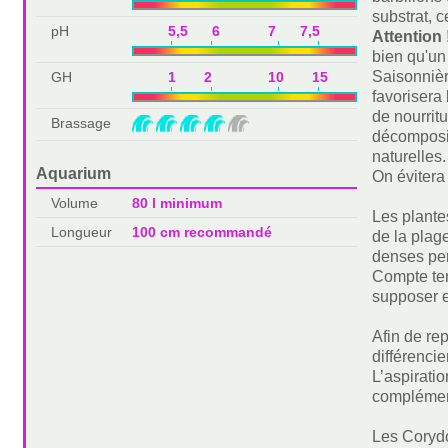
substrat, c
pH
5,5 6 7 7,5
Attention 
bien qu'un
Saisonnièr
GH
1 2 10 15
favorisera
de nourrit
Brassage
décomposit
naturelles.
Aquarium
On évitera
Volume
80 l minimum
Les plante
Longueur
100 cm recommandé
de la plag
denses per
Compte ten
supposer e
Afin de rep
différencie
L’aspiratio
complément
Les Corydo