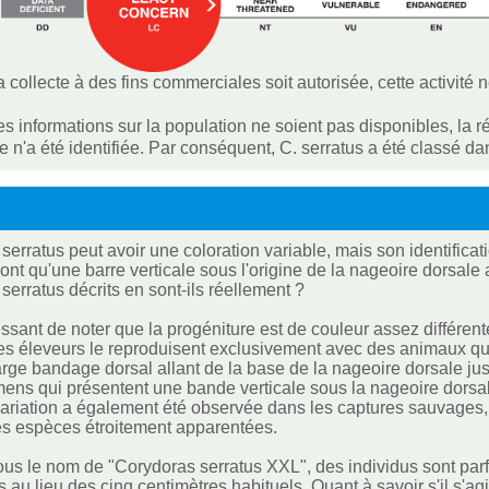
 collecte à des fins commerciales soit autorisée, cette activité n
es informations sur la population ne soient pas disponibles, la
ive n'a été identifiée. Par conséquent, C. serratus a été classé 
erratus peut avoir une coloration variable, mais son identificatio
ont qu'une barre verticale sous l'origine de la nageoire dorsale 
serratus décrits en sont-ils réellement ?
ressant de noter que la progéniture est de couleur assez différen
es éleveurs le reproduisent exclusivement avec des animaux qui
arge bandage dorsal allant de la base de la nageoire dorsale jus
ens qui présentent une bande verticale sous la nageoire dorsal
variation a également été observée dans les captures sauvages, mai
es espèces étroitement apparentées.
ous le nom de "Corydoras serratus XXL", des individus sont parf
 au lieu des cinq centimètres habituels. Quant à savoir s'il s'ag