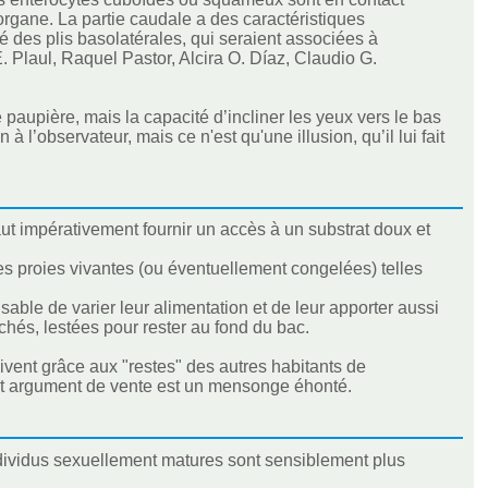
'organe. La partie caudale a des caractéristiques
 des plis basolatérales, qui seraient associées à
 E. Plaul, Raquel Pastor, Alcira O. Díaz, Claudio G.
paupière, mais la capacité d’incliner les yeux vers le bas
à l’observateur, mais ce n'est qu'une illusion, qu’il lui fait
ut impérativement fournir un accès à un substrat doux et
tes proies vivantes (ou éventuellement congelées) telles
able de varier leur alimentation et de leur apporter aussi
hés, lestées pour rester au fond du bac.
vivent grâce aux "restes" des autres habitants de
Cet argument de vente est un mensonge éhonté.
ndividus sexuellement matures sont sensiblement plus