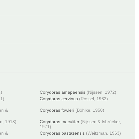
2)
Corydoras amapaensis
(Nijssen, 1972)
71)
Corydoras cervinus
(Rossel, 1962)
en &
Corydoras fowleri
(Böhlke, 1950)
n, 1913)
Corydoras maculifer
(Nijssen & Isbrücker,
1971)
en &
Corydoras pastazensis
(Weitzman, 1963)