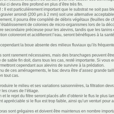
elui ci devra être profond en plus d’être très fin.
! :
Il est particulièrement important que le substrat ne soit pas b
 gravier arrondi (200 μm à 2 mm) soit une alternative acceptable 
ement, il pourra être complété de débris végétaux (feuilles de c
 l'établissement de colonies de micro-organismes lors de la dé
ure secondaire précieuse pour les alevins, tandis que les tanins e
ion coloreront et acidifieront l’eau, seront bénéfiques à la sant
 cependant la boue absente des milieux fluviaux qu’ils fréquente
s sont rarement nécessaires, mais des branchages peuvent être a
e de sable fin doit, dans tous les cas, resté importante. Si vous
mettront cependant aux alevins de survivre à la prédation.
u de ces aménagements, le bac devra être d’assez grande taille
n tout cas.
roduire le milieu et ses variations saisonnières, la filtration de
r les crues de l’étiage.
n et le rejet du filtre seront placés afin d’obtenir le flus le plus
 appréciable si le flux est trop faible, ainsi qu’un venturi pour
ras sont grégaires et doivent être maintenus en nombre import