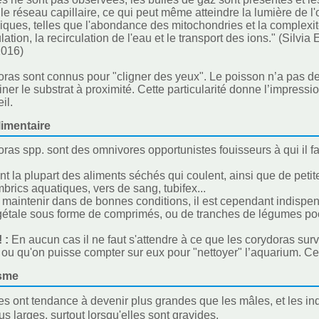
c le réseau capillaire, ce qui peut même atteindre la lumière de l
ques, telles que l'abondance des mitochondries et la complexité
ation, la recirculation de l'eau et le transport des ions." (Silvia
2016)
ras sont connus pour "cligner des yeux". Le poisson n’a pas de 
er le substrat à proximité. Cette particularité donne l’impression 
il.
imentaire
ras spp. sont des omnivores opportunistes fouisseurs à qui il fa
ent la plupart des aliments séchés qui coulent, ainsi que de peti
mbrics aquatiques, vers de sang, tubifex...
s maintenir dans de bonnes conditions, il est cependant indispens
gétale sous forme de comprimés, ou de tranches de légumes poc
! :
En aucun cas il ne faut s'attendre à ce que les corydoras sur
 ou qu'on puisse compter sur eux pour "nettoyer" l’aquarium. 
sme
es ont tendance à devenir plus grandes que les mâles, et les i
us larges, surtout lorsqu'elles sont gravides.