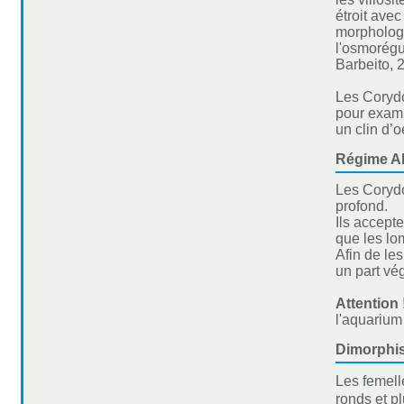
étroit ave
morphologi
l'osmorégul
Barbeito, 
Les Corydo
pour examin
un clin d’oe
Régime Al
Les Corydo
profond.
Ils accept
que les lo
Afin de le
un part vé
Attention 
l'aquarium
Dimorphi
Les femell
ronds et pl