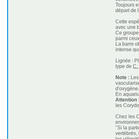
Toujours e
départ de 
Cette espè
avec une b
Ce groupe,
parmi ceux
La barre o
intense qu
Lignée : P
type de
C.
Note :
Les
vascularis
d'oxygène
En aquarium
Attention 
les Corydo
Chez les C
environnem
"Si la part
vertébrés,
les villos