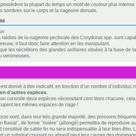
possèdent la plupart du temps un motif de couleur plus intense
 sombres sur le corps et la nageoire dorsale.
ité
un
 raidies de la nageoire pectorale des Corydoras spp. sont capa
reuse, il faut donc faire attention en les manipulant.
ue les sécrétions des glandes axillaires situées à la base de 
ou venimeuses.
est donné à titre indicatif, en fonction d’un nombre d’individus
ion d’autres espèces
.
i on convoite deux espèces nécessitant cent litres chacune, cela f
ccupent les mêmes espaces de nage !
ras sont, dans leur très grande majorité, des poissons fréquenta
 fluvial", de forme "rivière" (allongé) permettra de reproduire au
t constitué de sable fin nu sera indispensable à leur bien-être. 
 et un substrat coupant ou abrasif peut leur causer des domma