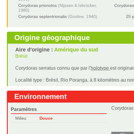
Corydoras prionotos
(Nijssen & Isbrücker,
Corydoras
1980)
Corydoras septentrionalis
(Gosline, 1940)
25 p
Origine géographique
Aire d'origine :
Amérique du sud
Brésil
Corydoras serratus connu que par l'
holotype
est origina
Localité type : Brésil, Rio Poranga, à 8 kilomètres au n
Environnement
Corydoras 
Paramètres
Milieu
Douce