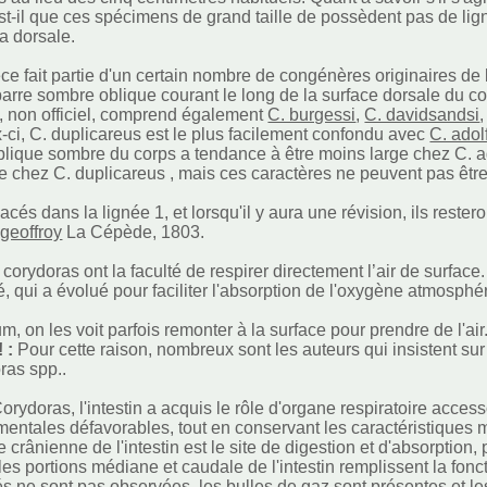
st-il que ces spécimens de grand taille de possèdent pas de li
la dorsale.
ce fait partie d'un certain nombre de congénères originaires de
arre sombre oblique courant le long de la surface dorsale du co
 non officiel, comprend également
C. burgessi
,
C. davidsandsi
-ci, C. duplicareus est le plus facilement confondu avec
C. adol
blique sombre du corps a tendance à être moins large chez C. a
e chez C. duplicareus , mais ces caractères ne peuvent pas être
lacés dans la lignée 1, et lorsqu'il y aura une révision, ils re
 geoffroy
La Cépède, 1803.
 corydoras ont la faculté de respirer directement l’air de surface
é, qui a évolué pour faciliter l'absorption de l'oxygène atmosph
.
, on les voit parfois remonter à la surface pour prendre de l'air
! :
Pour cette raison, nombreux sont les auteurs qui insistent sur
ras spp..
orydoras, l'intestin a acquis le rôle d'organe respiratoire acce
entales défavorables, tout en conservant les caractéristiques 
ie crânienne de l'intestin est le site de digestion et d'absorption
 les portions médiane et caudale de l'intestin remplissent la fon
ités ne sont pas observées, les bulles de gaz sont présentes et