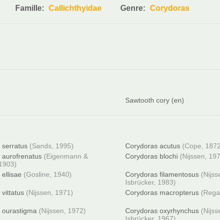
Famille:
Callichthyidae
Genre:
Corydoras
Sawtooth cory (en)
 serratus
(Sands, 1995)
Corydoras acutus
(Cope, 187
 aurofrenatus
(Eigenmann &
Corydoras blochi
(Nijssen, 19
1903)
ellisae
(Gosline, 1940)
Corydoras filamentosus
(Nijss
Isbrücker, 1983)
vittatus
(Nijssen, 1971)
Corydoras macropterus
(Rega
 ourastigma
(Nijssen, 1972)
Corydoras oxyrhynchus
(Nijss
Isbrücker, 1967)