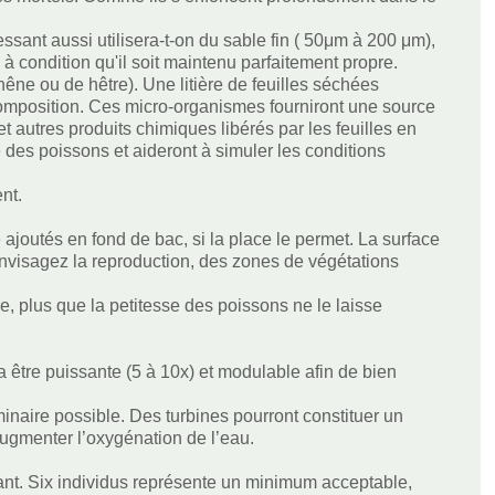
lessant aussi utilisera-t-on du sable fin ( 50μm à 200 μm),
à condition qu'il soit maintenu parfaitement propre.
hêne ou de hêtre). Une litière de feuilles séchées
composition. Ces micro-organismes fourniront une source
t autres produits chimiques libérés par les feuilles en
é des poissons et aideront à simuler les conditions
nt.
joutés en fond de bac, si la place le permet. La surface
 envisagez la reproduction, des zones de végétations
, plus que la petitesse des poissons ne le laisse
vra être puissante (5 à 10x) et modulable afin de bien
 laminaire possible. Des turbines pourront constituer un
 augmenter l’oxygénation de l’eau.
ant. Six individus représente un minimum acceptable,