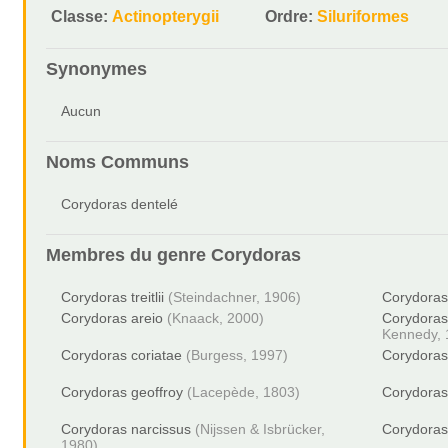
Classe:
Actinopterygii
Ordre:
Siluriformes
Synonymes
Aucun
Noms Communs
Corydoras dentelé
Membres du genre
Corydoras
Corydoras treitlii
(Steindachner, 1906)
Corydoras
Corydoras areio
(Knaack, 2000)
Corydoras
Kennedy, 
Corydoras coriatae
(Burgess, 1997)
Corydoras 
Corydoras geoffroy
(Lacepède, 1803)
Corydoras 
Corydoras narcissus
(Nijssen & Isbrücker,
Corydoras
1980)