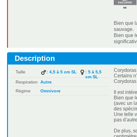
Bien que la
sauvage.
Bien que l
significat
Description
Corydoras s
Taille
: 4,5 à 5 cm SL
: 5 à 5,5
Certains n'
cm SL
Corydoras 
Respiration
Autre
Régime
Omnivore
Il est inté
Bien que l
(avec un l
des spécim
Une telle 
pas d'autr
De plus, s
centimètres