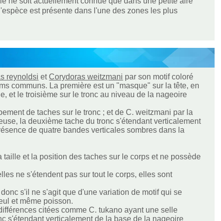
elle ne soit actuellement connue que dans une petite aire
l'espèce est présente dans l'une des zones les plus
s reynoldsi
et
Corydoras weitzmani
par son motif coloré
noms communs. La première est un "masque" sur la tête, en
e, et le troisième sur le tronc au niveau de la nageoire
ement de taches sur le tronc ; et de C. weitzmani par la
euse, la deuxième tache du tronc s'étendant verticalement
 présence de quatre bandes verticales sombres dans la
 taille et la position des taches sur le corps et ne possède
s ne s'étendent pas sur tout le corps, elles sont
nc s'il ne s'agit que d'une variation de motif qui se
n seul et même poisson.
ifférences citées comme C. tukano ayant une selle
c s'étendant verticalement de la base de la nageoire