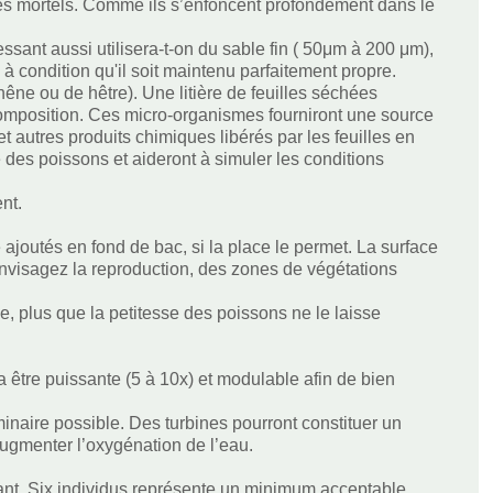
ges mortels. Comme ils s’enfoncent profondément dans le
lessant aussi utilisera-t-on du sable fin ( 50μm à 200 μm),
à condition qu'il soit maintenu parfaitement propre.
hêne ou de hêtre). Une litière de feuilles séchées
composition. Ces micro-organismes fourniront une source
t autres produits chimiques libérés par les feuilles en
é des poissons et aideront à simuler les conditions
nt.
joutés en fond de bac, si la place le permet. La surface
 envisagez la reproduction, des zones de végétations
, plus que la petitesse des poissons ne le laisse
vra être puissante (5 à 10x) et modulable afin de bien
 laminaire possible. Des turbines pourront constituer un
 augmenter l’oxygénation de l’eau.
ant. Six individus représente un minimum acceptable,