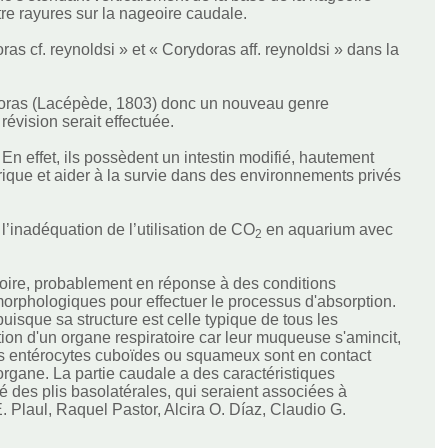
re rayures sur la nageoire caudale.
s cf. reynoldsi » et « Corydoras aff. reynoldsi » dans la
ydoras (Lacépède, 1803) donc un nouveau genre
révision serait effectuée.
. En effet, ils possèdent un intestin modifié, hautement
érique et aider à la survie dans des environnements privés
.
 l’inadéquation de l’utilisation de CO
en aquarium avec
2
ssoire, probablement en réponse à des conditions
morphologiques pour effectuer le processus d'absorption.
, puisque sa structure est celle typique de tous les
ction d'un organe respiratoire car leur muqueuse s'amincit,
 les entérocytes cuboïdes ou squameux sont en contact
'organe. La partie caudale a des caractéristiques
 des plis basolatérales, qui seraient associées à
 E. Plaul, Raquel Pastor, Alcira O. Díaz, Claudio G.