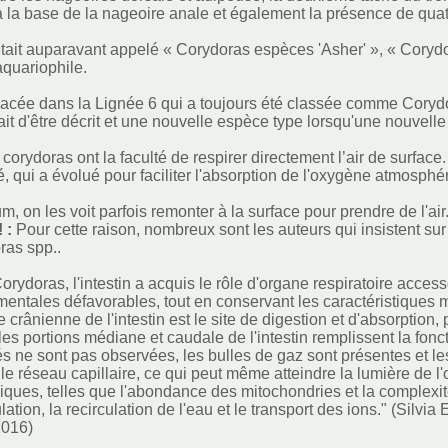
 la base de la nageoire anale et également la présence de quat
tait auparavant appelé « Corydoras espèces 'Asher' », « Corydora
 aquariophile.
lacée dans la Lignée 6 qui a toujours été classée comme Cor
it d'être décrit et une nouvelle espèce type lorsqu'une nouvelle 
 corydoras ont la faculté de respirer directement l’air de surface
é, qui a évolué pour faciliter l'absorption de l'oxygène atmosph
.
, on les voit parfois remonter à la surface pour prendre de l'air
! :
Pour cette raison, nombreux sont les auteurs qui insistent sur
ras spp..
orydoras, l'intestin a acquis le rôle d'organe respiratoire acce
entales défavorables, tout en conservant les caractéristiques 
ie crânienne de l'intestin est le site de digestion et d'absorption
 les portions médiane et caudale de l'intestin remplissent la fon
ités ne sont pas observées, les bulles de gaz sont présentes et
c le réseau capillaire, ce qui peut même atteindre la lumière de l
ques, telles que l'abondance des mitochondries et la complexité
ation, la recirculation de l'eau et le transport des ions." (Silvia
2016)