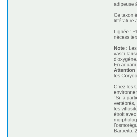
adipeuse à
Ce taxon é
littérature
Lignée : P
nécessitera
Note :
Les
vascularis
d'oxygène
En aquarium
Attention 
les Corydo
Chez les C
environnem
"Si la part
vertébrés,
les villos
étroit ave
morphologi
l'osmorégul
Barbeito, 