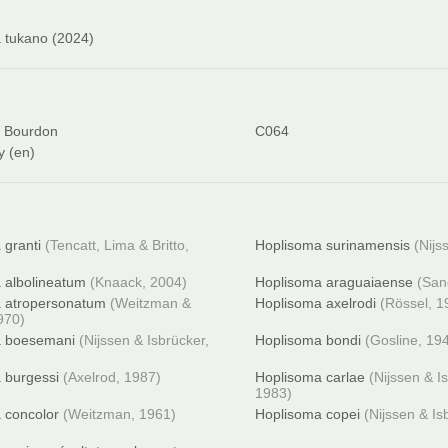
 tukano (2024)
s Bourdon
C064
y (en)
 granti
(Tencatt, Lima & Britto,
Hoplisoma surinamensis
(Nijs
 albolineatum
(Knaack, 2004)
Hoplisoma araguaiaense
(San
 atropersonatum
(Weitzman &
Hoplisoma axelrodi
(Rössel, 1
970)
a boesemani
(Nijssen & Isbrücker,
Hoplisoma bondi
(Gosline, 19
 burgessi
(Axelrod, 1987)
Hoplisoma carlae
(Nijssen & I
1983)
 concolor
(Weitzman, 1961)
Hoplisoma copei
(Nijssen & Is