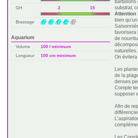
barbillons
substrat, c
GH
2 15
Attention 
bien qu'un
Brassage
Saisonnièr
favorisera
Aquarium
de nourrit
décomposit
Volume
100 l minimum
naturelles.
Longueur
100 cm minimum
On évitera
Les plante
de la plag
denses per
Compte ten
supposer e
Afin de rep
différencie
L’aspiratio
complément
Les Corydo