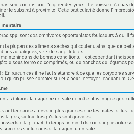
ras sont connus pour "cligner des yeux". Le poisson n’a pas de 
er le substrat à proximité. Cette particularité donne l’impression 
il.
imentaire
ras spp. sont des omnivores opportunistes fouisseurs à qui il fa
ent la plupart des aliments séchés qui coulent, ainsi que de peti
mbrics aquatiques, vers de sang, tubifex...
s maintenir dans de bonnes conditions, il est cependant indispens
gétale sous forme de comprimés, ou de tranches de légumes poc
! :
En aucun cas il ne faut s'attendre à ce que les corydoras sur
 ou qu'on puisse compter sur eux pour "nettoyer" l’aquarium. 
sme
oras tukano, la nageoire dorsale du mâle plus longue que celle
es ont tendance à devenir plus grandes que les mâles, et les i
us larges, surtout lorsqu'elles sont gravides.
possèdent la plupart du temps un motif de couleur plus intense
 sombres sur le corps et la nageoire dorsale.