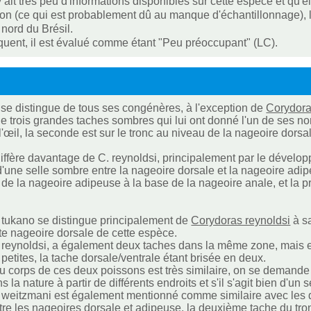
 y ait très peu d'informations disponibles sur cette espèce et qu'
tion (ce qui est probablement dû au manque d'échantillonnage), 
 nord du Brésil.
uent, il est évalué comme étant "Peu préoccupant" (LC).
se distingue de tous ses congénères, à l'exception de
Corydora
de trois grandes taches sombres qui lui ont donné l'un de ses 
l'œil, la seconde est sur le tronc au niveau de la nageoire dorsal
iffère davantage de C. reynoldsi, principalement par le développ
'une selle sombre entre la nageoire dorsale et la nageoire adip
 de la nageoire adipeuse à la base de la nageoire anale, et la
tukano se distingue principalement de
Corydoras reynoldsi
à sa
te nageoire dorsale de cette espèce.
reynoldsi, a également deux taches dans la même zone, mais elle
petites, la tache dorsale/ventrale étant brisée en deux.
u corps de ces deux poissons est très similaire, on se demande do
s la nature à partir de différents endroits et s'il s'agit bien d'u
weitzmani est également mentionné comme similaire avec les d
re les nageoires dorsale et adipeuse, la deuxième tache du tron