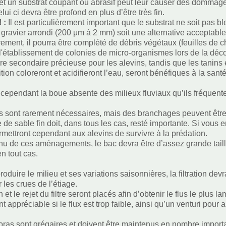
 et un substrat coupant ou abrasif peut leur causer des domma
elui ci devra être profond en plus d’être très fin.
! :
Il est particulièrement important que le substrat ne soit pas b
 gravier arrondi (200 μm à 2 mm) soit une alternative acceptable 
ement, il pourra être complété de débris végétaux (feuilles de c
 l'établissement de colonies de micro-organismes lors de la dé
ure secondaire précieuse pour les alevins, tandis que les tanins e
ion coloreront et acidifieront l’eau, seront bénéfiques à la sant
 cependant la boue absente des milieux fluviaux qu’ils fréquente
s sont rarement nécessaires, mais des branchages peuvent être a
e de sable fin doit, dans tous les cas, resté importante. Si vous
mettront cependant aux alevins de survivre à la prédation.
u de ces aménagements, le bac devra être d’assez grande taille
n tout cas.
roduire le milieu et ses variations saisonnières, la filtration de
r les crues de l’étiage.
n et le rejet du filtre seront placés afin d’obtenir le flus le plus
 appréciable si le flux est trop faible, ainsi qu’un venturi pour
ras sont grégaires et doivent être maintenus en nombre import