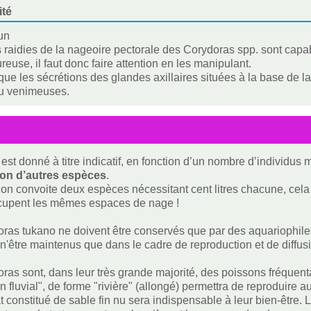
ité
un
 raidies de la nageoire pectorale des Corydoras spp. sont capa
reuse, il faut donc faire attention en les manipulant.
ue les sécrétions des glandes axillaires situées à la base de 
ou venimeuses.
est donné à titre indicatif, en fonction d’un nombre d’individus
ion d’autres espèces
.
i on convoite deux espèces nécessitant cent litres chacune, cela f
ccupent les mêmes espaces de nage !
ras tukano ne doivent être conservés que par des aquariophiles 
 n'être maintenus que dans le cadre de reproduction et de diffus
ras sont, dans leur très grande majorité, des poissons fréquenta
 fluvial", de forme "rivière" (allongé) permettra de reproduire au
t constitué de sable fin nu sera indispensable à leur bien-être. 