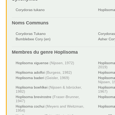
Corydoras tukano
Hoplisoma
Noms Communs
Corydoras Tukano
Corydora
Bumblebee Cory (en)
Asher Cor
Membres du genre
Hoplisoma
Hoplisoma xiguense
(Nijssen, 1972)
Hoplisoma
2019)
Hoplisoma adolfoi
(Burgess, 1982)
Hoplisoma
Hoplisoma baderi
(Geisler, 1969)
Hoplisoma
Nijssen, 1
Hoplisoma boehlkei
(Nijssen & Isbrücker,
Hoplisom
1982)
1967)
Hoplisoma brevirostre
(Fraser-Brunner,
Hoplisoma
1947)
Hoplisoma cochui
(Meyers and Weitzman,
Hoplisoma
1954)