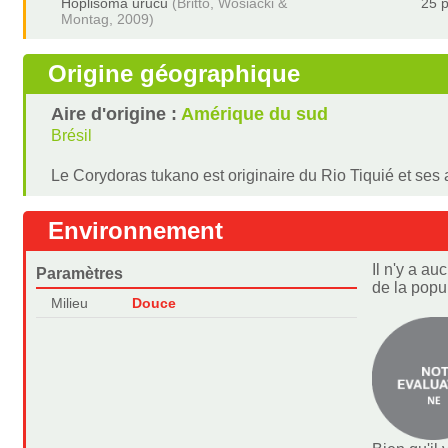
Hoplisoma urucu
(Britto, Wosiacki &
25 p
Montag, 2009)
Origine géographique
Aire d'origine :
Amérique du sud
Brésil
Le Corydoras tukano est originaire du Rio Tiquié et ses a
Environnement
Il n'y a au
Paramètres
de la popu
Milieu
Douce