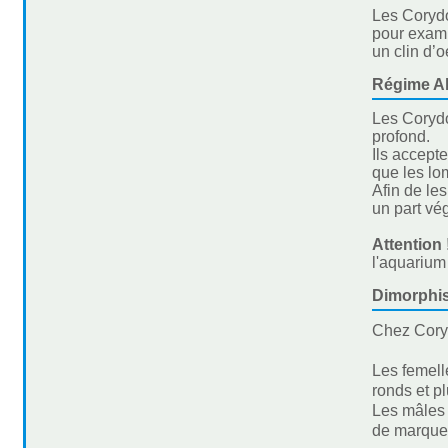
Les Corydo
pour examin
un clin d’oe
Régime Al
Les Corydo
profond.
Ils accept
que les lo
Afin de le
un part vé
Attention 
l'aquarium
Dimorphi
Chez Coryd
Les femell
ronds et pl
Les mâles 
de marques