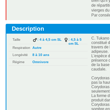
Bien qu'il
de réparti
vierges du
Par conséq
Description
C. Tukano 
Taille
: 4 à 4,5 cm SL
: 4,5 à 5
constitué 
cm SL
travers de 
Respiration
Autre
adipeuse.
Longévité
8 à 10 ans
L'espèce d
présence d
Régime
Omnivore
de la base
caudale.
Corydoras 
pas la hau
Corydoras 
seulement 
La forme d
produit dan
Corydoras 
sombre ent