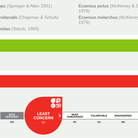
ops
(Springer & Allen 2001)
Ecsenius pictus
(McKinney & S
1976)
ividanalis
(Chapman & Schultz
Ecsenius melarchus
(McKinne
1976)
midas
(Starck, 1969)