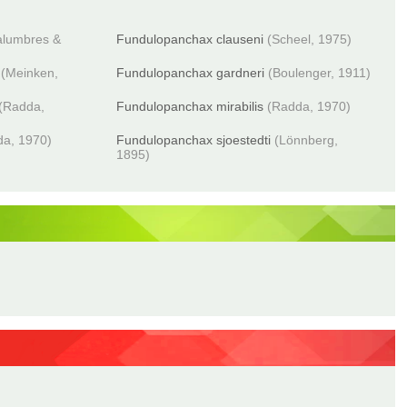
alumbres &
Fundulopanchax clauseni
(Scheel, 1975)
(Meinken,
Fundulopanchax gardneri
(Boulenger, 1911)
(Radda,
Fundulopanchax mirabilis
(Radda, 1970)
da, 1970)
Fundulopanchax sjoestedti
(Lönnberg,
1895)