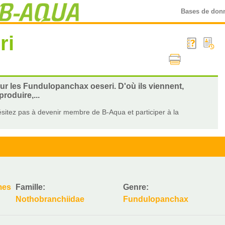
Bases de don
ri
sur les Fundulopanchax oeseri. D'où ils viennent,
roduire,...
sitez pas à devenir membre de B-Aqua et participer à la
mes
Famille:
Genre:
Nothobranchiidae
Fundulopanchax