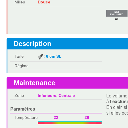
Milieu
Douce
Description
Taille
: 6 cm SL
Régime
Maintenance
Zone
Inférieure, Centrale
Le volume 
à
l’exclus
En clair, s
Paramètres
si elles o
Température
22 26