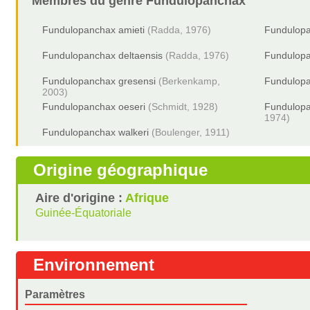
Membres du genre
Fundulopanchax
Fundulopanchax amieti
(Radda, 1976)
Fundulopa
Fundulopanchax deltaensis
(Radda, 1976)
Fundulopa
Fundulopanchax gresensi
(Berkenkamp,
Fundulopa
2003)
Fundulopanchax oeseri
(Schmidt, 1928)
Fundulopa
1974)
Fundulopanchax walkeri
(Boulenger, 1911)
Origine géographique
Aire d'origine :
Afrique
Guinée-Équatoriale
Environnement
Paramètres