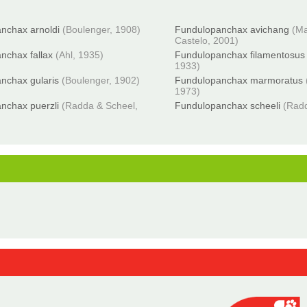
nchax arnoldi
(Boulenger, 1908)
Fundulopanchax avichang
(M
Castelo, 2001)
nchax fallax
(Ahl, 1935)
Fundulopanchax filamentosus
1933)
nchax gularis
(Boulenger, 1902)
Fundulopanchax marmoratus
1973)
nchax puerzli
(Radda & Scheel,
Fundulopanchax scheeli
(Rad