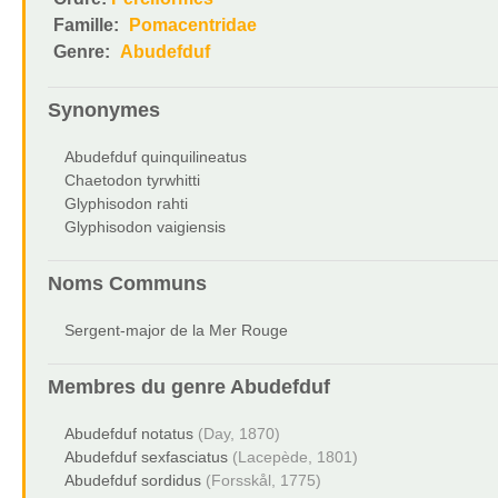
Famille:
Pomacentridae
Genre:
Abudefduf
Synonymes
Abudefduf quinquilineatus
Chaetodon tyrwhitti
Glyphisodon rahti
Glyphisodon vaigiensis
Noms Communs
Sergent-major de la Mer Rouge
Membres du genre
Abudefduf
Abudefduf notatus
(Day, 1870)
Abudefduf sexfasciatus
(Lacepède, 1801)
Abudefduf sordidus
(Forsskål, 1775)