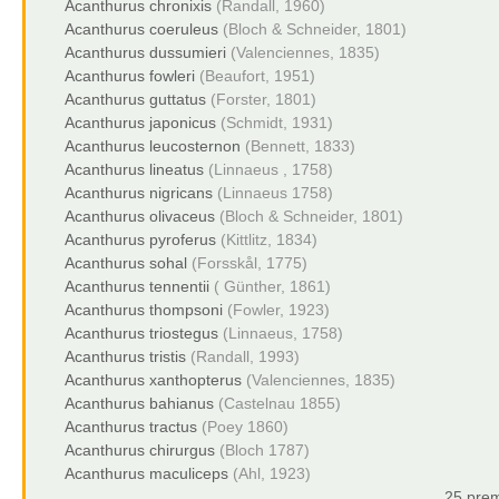
Acanthurus chronixis
(Randall, 1960)
Acanthurus coeruleus
(Bloch & Schneider, 1801)
Acanthurus dussumieri
(Valenciennes, 1835)
Acanthurus fowleri
(Beaufort, 1951)
Acanthurus guttatus
(Forster, 1801)
Acanthurus japonicus
(Schmidt, 1931)
Acanthurus leucosternon
(Bennett, 1833)
Acanthurus lineatus
(Linnaeus , 1758)
Acanthurus nigricans
(Linnaeus 1758)
Acanthurus olivaceus
(Bloch & Schneider, 1801)
Acanthurus pyroferus
(Kittlitz, 1834)
Acanthurus sohal
(Forsskål, 1775)
Acanthurus tennentii
( Günther, 1861)
Acanthurus thompsoni
(Fowler, 1923)
Acanthurus triostegus
(Linnaeus, 1758)
Acanthurus tristis
(Randall, 1993)
Acanthurus xanthopterus
(Valenciennes, 1835)
Acanthurus bahianus
(Castelnau 1855)
Acanthurus tractus
(Poey 1860)
Acanthurus chirurgus
(Bloch 1787)
Acanthurus maculiceps
(Ahl, 1923)
25 prem