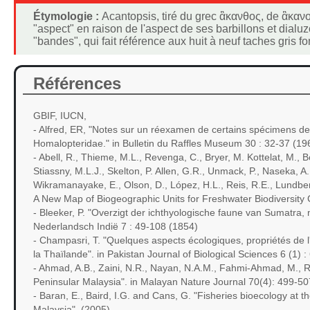
Étymologie :
Acantopsis, tiré du grec ἂκανθος, de ἂκανοϛ
"aspect" en raison de l'aspect de ses barbillons et dialuz
"bandes", qui fait référence aux huit à neuf taches gris fo
Références
GBIF, IUCN,
- Alfred, ER, "Notes sur un réexamen de certains spécimens de 
Homalopteridae." in Bulletin du Raffles Museum 30 : 32-37 (19
- Abell, R., Thieme, M.L., Revenga, C., Bryer, M. Kottelat, M.,
Stiassny, M.L.J., Skelton, P. Allen, G.R., Unmack, P., Naseka, A., 
Wikramanayake, E., Olson, D., López, H.L., Reis, R.E., Lundber
A New Map of Biogeographic Units for Freshwater Biodiversity 
- Bleeker, P. "Overzigt der ichthyologische faune van Sumatra, 
Nederlandsch Indië 7 : 49-108 (1854)
- Champasri, T. "Quelques aspects écologiques, propriétés de l
la Thaïlande". in Pakistan Journal of Biological Sciences 6 (1) 
- Ahmad, A.B., Zaini, N.R., Nayan, N.A.M., Fahmi-Ahmad, M., Riz
Peninsular Malaysia". in Malayan Nature Journal 70(4): 499-50
- Baran, E., Baird, I.G. and Cans, G. "Fisheries bioecology at
Malaysia". (2005)