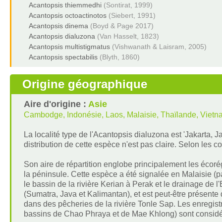
Acantopsis thiemmedhi
(Sontirat, 1999)
Acantopsis octoactinotos
(Siebert, 1991)
Acantopsis dinema
(Boyd & Page 2017)
Acantopsis dialuzona
(Van Hasselt, 1823)
Acantopsis multistigmatus
(Vishwanath & Laisram, 2005)
Acantopsis spectabilis
(Blyth, 1860)
Origine géographique
Aire d'origine :
Asie
Cambodge, Indonésie, Laos, Malaisie, Thaïlande, Vietn
La localité type de l'Acantopsis dialuzona est 'Jakarta, J
distribution de cette espèce n'est pas claire. Selon les 
Son aire de répartition englobe principalement les écoré
la péninsule. Cette espèce a été signalée en Malaisie (
le bassin de la rivière Kerian à Perak et le drainage de
(Sumatra, Java et Kalimantan), et est peut-être présent
dans des pêcheries de la rivière Tonle Sap. Les enregis
bassins de Chao Phraya et de Mae Khlong) sont considér