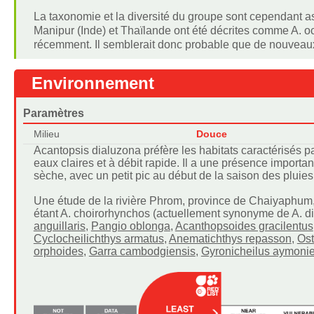
La taxonomie et la diversité du groupe sont cependant a
Manipur (Inde) et Thaïlande ont été décrites comme A. oc
récemment. Il semblerait donc probable que de nouveaux 
Environnement
Paramètres
Milieu
Douce
Acantopsis dialuzona préfère les habitats caractérisés p
eaux claires et à débit rapide. Il a une présence import
sèche, avec un petit pic au début de la saison des pluies
Une étude de la rivière Phrom, province de Chaiyaphum, 
étant A. choirorhynchos (actuellement synonyme de A. 
anguillaris
,
Pangio oblonga
,
Acanthopsoides gracilentus
Cyclocheilichthys armatus
,
Anematichthys repasson
,
Ost
orphoides
,
Garra cambodgiensis
,
Gyronicheilus aymonie