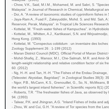
- Chow, V.K., Said, M.I.M., Mohamed, M. and Sabri, S. "Species
Malaysia". in Journal of Research in Chemical, Metallurgical an
- Doi, A. "A review of taxonomic studies of cypriniform fishes i
- Jaya-Ram A., Fuad F., Zakeyuddin, Mohd. S. and Md. Sah, A.
Reservoir, Perak, Malaysia". in Tropical Life Sciences Researc
- Kottelat, M. "Fresh-water fishes of Kampuchea". in Hydrobiol
- Kottelat, M., Whitten, A.J., Kartikasari, S.N. and Wirjoatmodj
Hong Kong. (1993)
- Kottelat, M. "Conspectus cobitidum : un inventaire des loches d
Zoology Supplement 26 : 1-199 (2012)
- Maran District Council (MDC). Official Portal of Maran Distri
- Mohd-Shafiq, Z., Mansor, M.I., Che-Salmah, M.R. and Amir-Sha
length-weight relationship and relative condition factor of six 
60. (2012)
- Ng, H.-H. and Tan, H.-H. "The Fishes of the Endau Drainage,
(Teleostei: Akysidae, Bagridae)". in Zoological Studies 38(3): 
- Ngor, P.B., McCann, K.S., Grenouillet, G., So, N., McMeans, B.
the world’s largest inland fisheries". in Scientific reports 8(1) (2
- Roberts, T.R. "The freshwater fishes of Java, as observed by
94. (1993)
- Talwar, P.K. and Jhingran, A.G. "Inland Fishes of India and ad
- Zhou, W. and Cui, G.H. "A review of Tor species from the Lan