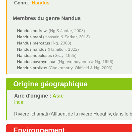
Genre:
Nandus
Membres du genre
Nandus
Nandus andrewi
(Ng & Jaafar, 2008)
Nandus meni
(Hossain & Sarker, 2013)
Nandus mercatus
(Ng, 2008)
Nandus nandus
(Hamilton, 1822)
Nandus nebulosus
(Gray, 1835)
Nandus oxyrhynchus
(Ng, Vidthayanon & Ng, 1996)
Nandus prolixus
(Chakrabarty, Oldfield & Ng, 2006)
Origine géographique
Aire d'origine :
Asie
Inde
Rivière Ichamati (Affluent de la rivière Hooghly, dans le
Environnement