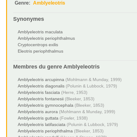
Genre:
Amblyeleotris
Synonymes
Amblyeleotris maculata
Amblyeleotris periophthalmus
Cryptocentrops exilis
Eleotris periophthalmus
Membres du genre
Amblyeleotris
Amblyeleotris arcupinna
(Mohlmann & Munday, 1999)
Amblyeleotris diagonalis
(Polunin & Lubbock, 1979)
Amblyeleotris fasciata
(Herre, 1953)
Amblyeleotris fontanesii
(Bleeker, 1853)
Amblyeleotris gymnocephala
(Bleeker, 1853)
Amblyeleotris aurora
(Mohlmann & Munday, 1999)
Amblyeleotris guttata
(Fowler, 1938)
Amblyeleotris latifasciata
(Polunin & Lubbock, 1979)
Amblyeleotris periophthalma
(Bleeker, 1853)