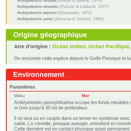
Amblyeleotris randalli
(Hoese & Steene, 1978)
Amblyeleotris wheeleri
(Polunin & Lubbock, 1977)
Amblyeleotris steinitzi
(Klausewitz, 1974)
Amblyeleotris yanoi
(Aonuma & Yoshino, 1996)
Origine géographique
Aire d'origine :
Océan Indien, Océan Pacifique
On rencontre cette espèce depuis le Golfe Persique et l
Environnement
Paramètres
Milieu
Mer
Amblyeleotris periophthalma occupe les fonds meubles s
m (voir jusqu'à 30 m) de profondeur.
Il vit seul ou en couple dans un terrier en symbiose avec
sable. La crevette, presque aveugle, entretient et consoli
Cette dernière est en contact physique quasi permanent 